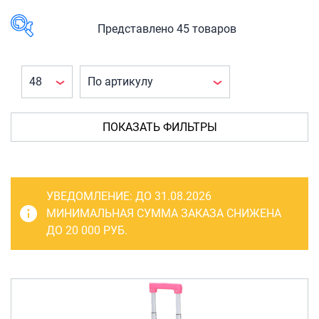
САКВОЯЖИ
РАСПРОДАЖА
Представлено 45 товаров
Сумки
В наличии
Сумки колесные
Сумки спортивные
КАТЕГОРИЯ
ТОВАРА
Сумки деловые
ПОКАЗАТЬ ФИЛЬТРЫ
Детские
Сумки поясные
рюкзаки для
детских
Сумки пляжные
чемоданов
(1)
УВЕДОМЛЕНИЕ:
ДО 31.08.2026
Сумки для ноутбуков
МИНИМАЛЬНАЯ СУММА ЗАКАЗА СНИЖЕНА
ДО 20 000 РУБ.
Сумки-тележки хозяйственные
ПРОИЗВОДИТЕЛЬ
Сумки-рюкзаки на колёсах
Детские
чемоданы
(45)
Сумки детские
Рюкзаки