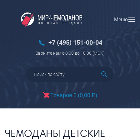
Меню
Вход
Регистрация
Новинки
+7 (495) 151-00-04
Багаж
Звоните нам с 8:00 до 18:00 (МCK)
Чемоданы
Чемоданы на колесах
Чемоданы детские
Чемоданы для животных
Товаров 0
(
0,00
₽
)
Пилоты на колесах
Рюкзаки детские для детских
чемоданов
Бьюти-кейсы
ЧЕМОДАНЫ ДЕТСКИЕ