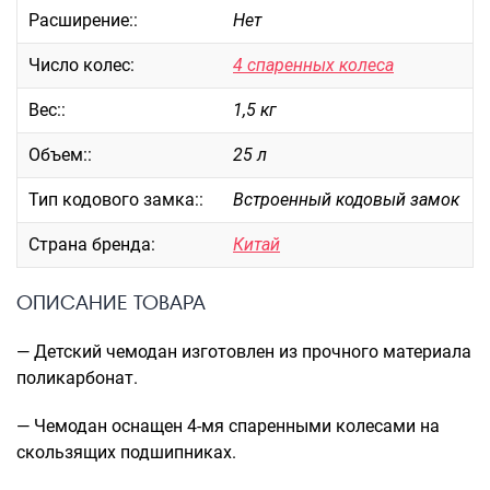
Расширение::
Нет
Саквояжи
Распродажа
Число колес:
4 спаренных колеса
Сумки
Вес::
1,5 кг
Сумки колесные
Объем::
25 л
Сумки спортивные
Сумки деловые
Тип кодового замка::
Встроенный кодовый замок
Сумки поясные
Страна бренда:
Китай
Сумки пляжные
Сумки для ноутбуков
ОПИСАНИЕ ТОВАРА
Сумки-тележки хозяйственные
Сумки-рюкзаки на колёсах
— Детский чемодан изготовлен из прочного материала
Сумки детские
поликарбонат.
Рюкзаки
— Чемодан оснащен 4-мя спаренными колесами на
Рюкзаки городские
скользящих подшипниках.
Рюкзаки школьные