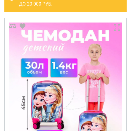
САКВОЯЖИ
ДО 20 000 РУБ.
РАСПРОДАЖА
Сумки
Сумки колесные
Сумки спортивные
Сумки деловые
Сумки поясные
Сумки пляжные
Сумки для ноутбуков
Сумки-тележки хозяйственные
Сумки-рюкзаки на колёсах
Сумки детские
Рюкзаки