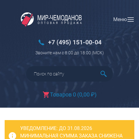
Меню
Вход
Регистрация
Новинки
+7 (495) 151-00-04
Багаж
Звоните нам с 8:00 до 18:00 (МCK)
Чемоданы
Чемоданы на колесах
Чемоданы детские
Чемоданы для животных
Товаров 0
(
0,00
₽
)
Пилоты на колесах
Рюкзаки детские для детских
чемоданов
УВЕДОМЛЕНИЕ:
Бьюти-кейсы
ДО 31.08.2026
МИНИМАЛЬНАЯ СУММА ЗАКАЗА СНИЖЕНА