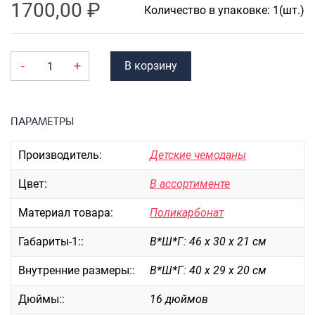
Портпледы
1700,00
₽
Количество в упаковке: 1(шт.)
Аксессуары
ЧЕХЛЫ ДЛЯ ЧЕМОДАНОВ
-
+
В корзину
Мешки для обуви
Пеналы для школы
ПАРАМЕТРЫ
Новинки
Производитель:
Детские чемоданы
Багаж
Цвет:
В ассортименте
Чемоданы оптом
Материал товара:
Поликарбонат
Чемоданы на колесах
Чемоданы детские
Габариты-1::
В*Ш*Г: 46 х 30 х 21 см
Пилоты на колесах
Внутренние размеры::
В*Ш*Г: 40 х 29 х 20 см
Рюкзаки детские для детских
чемоданов
Дюймы::
16 дюймов
Бьюти-кейсы