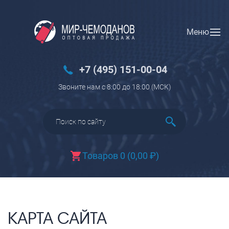
Меню
Вход
Регистрация
Новинки
+7 (495) 151-00-04
Багаж
Звоните нам с 8:00 до 18:00 (МCK)
Чемоданы
Чемоданы на колесах
Чемоданы детские
Чемоданы для животных
Товаров 0
(
0,00
₽
)
Пилоты на колесах
Рюкзаки детские для детских
чемоданов
Бьюти-кейсы
КАРТА САЙТА