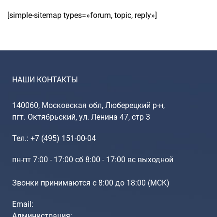
САКВОЯЖИ
[simple-sitemap types=»forum, topic, reply»]
РАСПРОДАЖА
Сумки
Сумки колесные
Сумки спортивные
НАШИ КОНТАКТЫ
Сумки деловые
Сумки поясные
140060, Московская обл, Люберецкий р-н,
пгт. Октябрьский, ул. Ленина 47, стр 3
Сумки пляжные
Тел.: +7 (495) 151-00-04
Сумки для ноутбуков
Сумки-тележки хозяйственные
пн-пт 7:00 - 17:00 сб 8:00 - 17:00 вс выходной
Сумки-рюкзаки на колёсах
Звонки принимаются с 8:00 до 18:00 (МCK)
Сумки детские
Email:
Рюкзаки
Администрация: