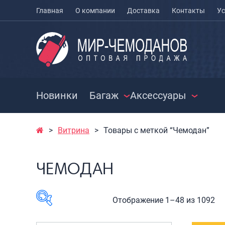
Главная
О компании
Доставка
Контакты
Ус
Новинки
Багаж
Аксессуары
Витрина
Товары с меткой “Чемодан”
ЧЕМОДАНЫ
ЧЕХЛЫ ДЛЯ
РАСПРО
ЧЕМОДАНОВ
СУМКИ
Чемоданы на колесах
ЧЕМОДАН
МЕШКИ ДЛЯ ОБУВИ
Чемоданы детские
Сумки к
Чемоданы для
Сумки с
животных
Сумки д
Отображение 1–48 из 1092
Пилоты на колесах
Сумки п
Рюкзаки детские для
Сумки п