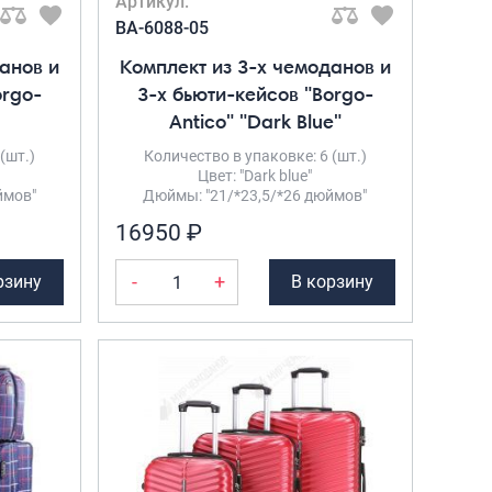
Артикул:
BA-6088-05
анов и
Комплект из 3-х чемоданов и
orgo-
3-х бьюти-кейсов "Borgo-
Antico" "Dark Blue"
(шт.)
Количество в упаковке: 6 (шт.)
Цвет: "Dark blue"
ймов"
Дюймы: "21/*23,5/*26 дюймов"
16950 ₽
-
+
рзину
В корзину