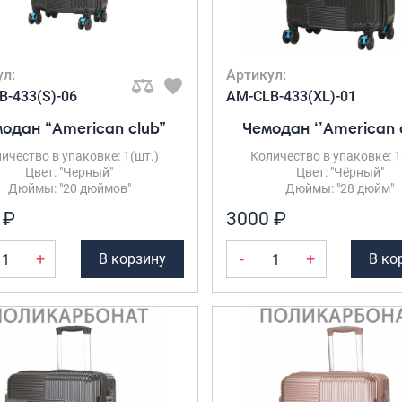
ул:
Артикул:
B-433(S)-06
AM-CLB-433(XL)-01
одан “American club”
Чемодан ‘’American 
ичество в упаковке: 1(шт.)
Количество в упаковке: 1
Цвет: "Черный"
Цвет: "Чёрный"
Дюймы: "20 дюймов"
Дюймы: "28 дюйм"
 ₽
3000 ₽
+
-
+
В корзину
В ко