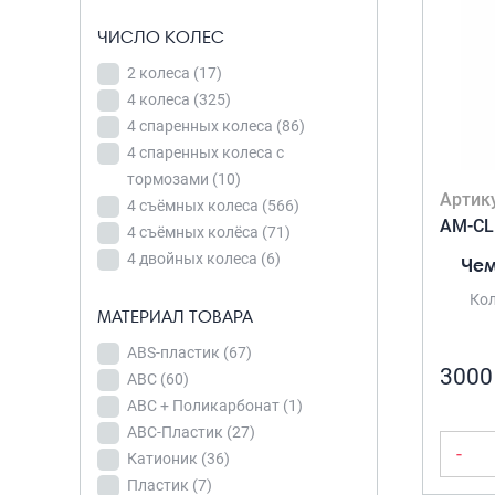
АВС +
ЧИСЛО КОЛЕС
Поликарбонат
(1)
2 колеса
(17)
АВС-
4 колеса
(325)
Пластик
(27)
4 спаренных колеса
(86)
Катионик
(36)
4 спаренных колеса с
Пластик
(7)
тормозами
(10)
ТИП КОДОВОГО
Артик
Поликарбонат
(55)
4 съёмных колеса
(566)
ЗАМКА
AM-CL
Поликарбонат
4 съёмных колёса
(71)
Встроенный
(100%)
4 двойных колеса
(6)
Чем
замок
(49)
Неубиваемый
(10)
Кол
Встроенный
МАТЕРИАЛ ТОВАРА
Полипропилен
(220)
кодовый
Полиэстер
(120)
ABS-пластик
(67)
замок
(639)
3000
Полиэстер +
АВС
(60)
Встроенный
Нейлон
(4)
АВС + Поликарбонат
(1)
кодовый замок
АВС-Пластик
(27)
Полиэстер(820)-
TSA (оригинал)
-
Катионик
(36)
Нейлон
(9)
(10)
УВЕЛИЧЕНИЕ
Пластик
(7)
Полиэстер(влагостойкий)