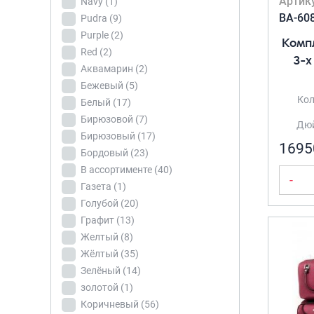
Артик
Navy
(1)
Бордовый
(23)
BA-60
Pudra
(9)
В
Purple
(2)
Компл
ассортименте
(40)
Red
(2)
3-х
Газета
(1)
Аквамарин
(2)
Бежевый
(5)
Голубой
(20)
Кол
Белый
(17)
Графит
(13)
Бирюзовой
(7)
Желтый
(8)
Дюй
Бирюзовый
(17)
Жёлтый
(35)
1695
Бордовый
(23)
Зелёный
(14)
В ассортименте
(40)
-
золотой
(1)
Газета
(1)
Голубой
(20)
Коричневый
(56)
Графит
(13)
Красный
(20)
Желтый
(8)
Кремовый
(7)
Жёлтый
(35)
Лаванда
(43)
Зелёный
(14)
Лавандовый
(6)
золотой
(1)
Лиловый
(1)
Коричневый
(56)