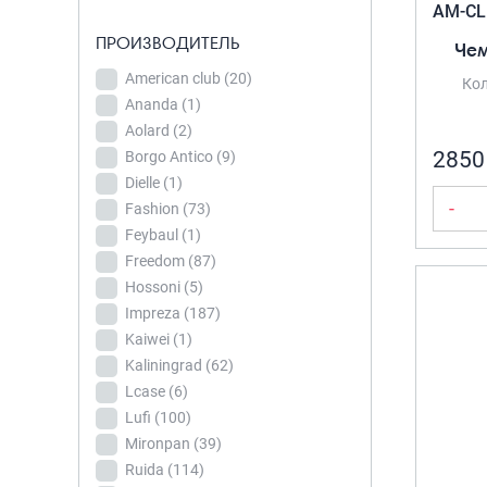
Borgo Antico
(9)
AM-CL
детских
Dielle
(1)
ПРОИЗВОДИТЕЛЬ
Чем
чемоданов
(1)
Fashion
(73)
American club
(20)
Кол
Чемоданы на
Feybaul
(1)
Ananda
(1)
колесах
(1069)
Freedom
(87)
Aolard
(2)
КОЛИЧЕСТВО В
Пилоты на
2850
Borgo Antico
(9)
КОМПЛЕКТЕ
Hossoni
(5)
колесах
(3)
Dielle
(1)
Impreza
(187)
Комплект 2-
-
Fashion
(73)
Kaiwei
(1)
ки
(84)
Feybaul
(1)
Kaliningrad
(62)
Комплект 3-
Freedom
(87)
ки
(676)
Lcase
(6)
Hossoni
(5)
Комплект 4-
Lufi
(100)
Impreza
(187)
ки
(116)
Kaiwei
(1)
Mironpan
(39)
Комплект 5-
Kaliningrad
(62)
Ruida
(114)
ки
(30)
Lcase
(6)
Somsonya
(40)
ТОВАР
Lufi
(100)
Комплект из 4-х
Verano
(248)
ОДИНОЧНЫЕ
Mironpan
(39)
предметов
(1)
ЧЕМОДАНЫ
Vista
(16)
Ruida
(114)