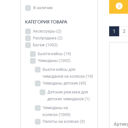
В наличии
детских чемоданов
Сумки дл
В наличии
Бьюти-кейсы
Сумки-т
КАТЕГОРИЯ
хозяйст
САКВОЯЖИ
КАТЕГОРИЯ ТОВАРА
ТОВАРА
Сумки-рю
1
2
Аксессуары
Аксессуары
(2)
(2)
колёсах
Распродажа
(2)
Сумки де
Распродажа
(2)
Багаж
(1092)
Багаж
(1092)
Бьюти-кейсы
(19)
Бьюти-кейсы
(19)
Чемоданы
(1092)
Чемоданы
(1092)
Бьюти-кейсы для
чемоданов на колесах
(19)
Бьюти-кейсы для
Чемоданы детские
(45)
чемоданов на
ПРОИЗВОДИТЕЛЬ
колесах
(19)
Детские рюкзаки для
American
детских чемоданов
(1)
Чемоданы
club
(20)
Чемоданы на
детские
(45)
Ananda
(1)
колесах
(1069)
Детские
Пилоты на колесах
(3)
Aolard
(2)
Артик
рюкзаки для