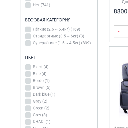
Дюй
Bordo
(1)
Нет
(741)
Полиэстер(700d)
полипропилен(неубиваемый)
8800
с пропиткой
(15)
Brown
(5)
(36)
ВЕСОВАЯ КАТЕГОРИЯ
ПП-Н-
Dark blue
(1)
полипропилен(неубиваемый)
Gray
(2)
Лёгкие (2.6 ~ 5.4кг)
(169)
-
(36)
Стандартные (3.5 ~ 6кг)
(3)
Green
(2)
Суперлёгкие (1.5 ~ 4.5кг)
(899)
Grey
(3)
KHAKI
(1)
ЦЕНА ТОВАРА
ЦВЕТ
Navy
(1)
450 ₽
18 100 ₽
Black
(4)
Pudra
(9)
Blue
(4)
450
4 863
Purple
9 275
(2)
18 100
Bordo
(1)
Red
(2)
Brown
(5)
Аквамарин
(2)
Dark blue
(1)
Бежевый
(5)
Gray
(2)
Green
(2)
Белый
(17)
Grey
(3)
Бирюзовой
(7)
KHAKI
(1)
Бирюзовый
(17)