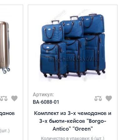
Рюкзаки подростковые
Ранцы школьные
Рюкзаки детские
Рюкзаки туристические
Рюкзаки для охоты-рыбалки
Рюкзаки на колесах
ШОППЕРЫ
Кейсы и планшеты
Кейсы
Планшеты
Аксессуары
Артикул:
Чехлы для чемоданов
BA-6088-01
Мешки для обуви
оданов
Комплект из 3-х чемоданов и
Пеналы для школы
3-х бьюти-кейсов "Borgo-
Antico" "Green"
(шт.)
Количество в упаковке: 6 (шт.)