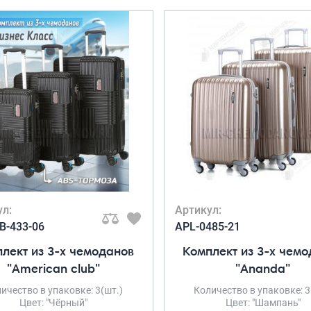
ул:
Артикул:
B-433-06
APL-0485-21
лект из 3-х чемоданов
Комплект из 3-х чем
"American club"
"Ananda"
ичество в упаковке: 3(шт.)
Количество в упаковке: 3
Цвет: "Чёрный"
Цвет: "Шампань"