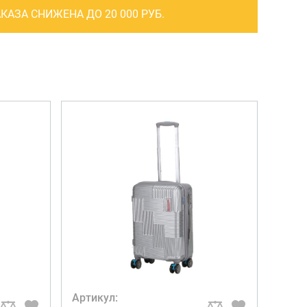
САКВОЯЖИ
КАЗА СНИЖЕНА ДО 20 000 РУБ.
РАСПРОДАЖА
Сумки
Сумки колесные
Сумки спортивные
Сумки деловые
Сумки поясные
Сумки пляжные
Сумки для ноутбуков
Сумки-тележки хозяйственные
Сумки-рюкзаки на колёсах
Сумки детские
Артикул:
Рюкзаки