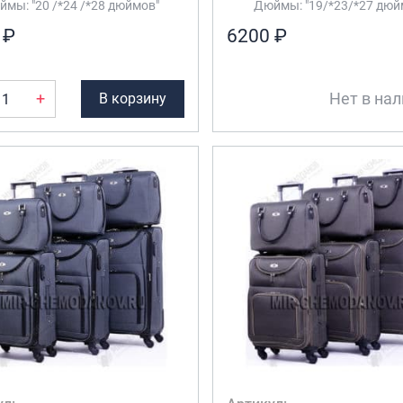
мы: "20 /*24 /*28 дюймов"
Дюймы: "19/*23/*27 дюй
 ₽
6200 ₽
+
Нет в на
В корзину