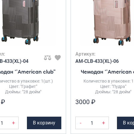
ул:
Артикул:
B-433(XL)-04
AM-CLB-433(XL)-06
одан ‘’American club”
Чемодан ‘’American 
ичество в упаковке: 1(шт.)
Количество в упаковке: 1
Цвет: "Графит"
Цвет: "Пудра"
Дюймы: "28 дюйм"
Дюймы: "28 дюйм"
 ₽
3000 ₽
+
-
+
В корзину
В ко