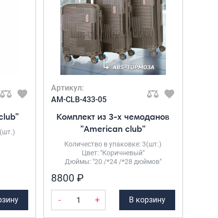
Саквояжи
Распродажа
Сумки
Сумки колесные
Сумки спортивные
Сумки деловые
Артикул:
Сумки поясные
AM-CLB-433-05
Сумки пляжные
club”
Комплект из 3-х чемоданов
Сумки для ноутбуков
"American club"
(шт.)
Сумки-тележки хозяйственные
Количество в упаковке: 3(шт.)
Сумки-рюкзаки на колёсах
Цвет: "Коричневый"
Сумки детские
Дюймы: "20 /*24 /*28 дюймов"
8800 ₽
Рюкзаки
Рюкзаки городские
-
+
рзину
В корзину
Рюкзаки школьные