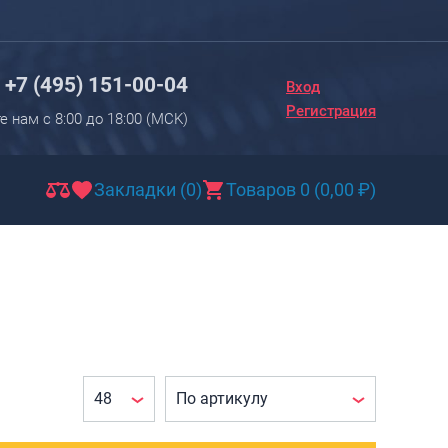
Вход
Регистрация
+7 (495) 151-00-04
Вход
Новинки
Регистрация
е нам с 8:00 до 18:00 (МCK)
Багаж
Чемоданы
Закладки (0)
Товаров 0
(
0,00
₽
)
Чемоданы на колесах
Чемоданы детские
Чемоданы для животных
Пилоты на колесах
Рюкзаки детские для детских
чемоданов
Бьюти-кейсы