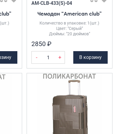
AM-CLB-433(S)-04
Рюкзаки городские
club”
Чемодан “American club”
Рюкзаки школьные
(шт.)
Количество в упаковке: 1(шт.)
Рюкзаки подростковые
Цвет: "Серый"
Дюймы: "20 дюймов"
Ранцы школьные
2850 ₽
Рюкзаки детские
-
+
рзину
В корзину
Рюкзаки туристические
Рюкзаки для охоты-рыбалки
Рюкзаки на колесах
ШОППЕРЫ
Кейсы и планшеты
Кейсы
Планшеты