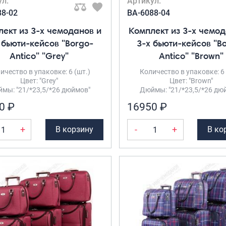
ул:
Артикул:
88-02
BA-6088-04
ект из 3-х чемоданов и
Комплект из 3-х чемод
 бьюти-кейсов "Borgo-
3-х бьюти-кейсов "B
Antico" "Grey"
Antico" "Brown"
ичество в упаковке: 6 (шт.)
Количество в упаковке: 6 
Цвет: "Grey"
Цвет: "Brown"
мы: "21/*23,5/*26 дюймов"
Дюймы: "21/*23,5/*26 дю
0 ₽
16950 ₽
+
-
+
В корзину
В ко