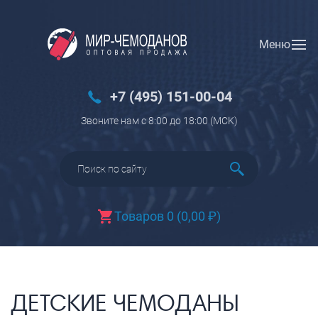
Меню
Вход
Регистрация
Новинки
+7 (495) 151-00-04
Багаж
Звоните нам с 8:00 до 18:00 (МCK)
Чемоданы
Чемоданы на колесах
Чемоданы детские
Чемоданы для животных
Товаров 0
(
0,00
₽
)
Пилоты на колесах
Рюкзаки детские для детских
чемоданов
Бьюти-кейсы
ДЕТСКИЕ ЧЕМОДАНЫ