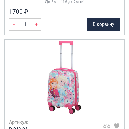
Дюймы: "16 дюймов"
Саквояжи
1700 ₽
Распродажа
-
+
В корзину
Сумки
Сумки колесные
Сумки спортивные
Сумки деловые
Сумки поясные
Сумки пляжные
Сумки для ноутбуков
Сумки-тележки хозяйственные
Сумки-рюкзаки на колёсах
Сумки детские
Рюкзаки
Рюкзаки городские
Артикул:
Рюкзаки школьные