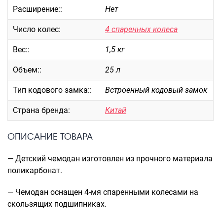
Расширение::
Нет
Саквояжи
Распродажа
Число колес:
4 спаренных колеса
Сумки
Вес::
1,5 кг
Сумки колесные
Объем::
25 л
Сумки спортивные
Сумки деловые
Тип кодового замка::
Встроенный кодовый замок
Сумки поясные
Страна бренда:
Китай
Сумки пляжные
Сумки для ноутбуков
ОПИСАНИЕ ТОВАРА
Сумки-тележки хозяйственные
Сумки-рюкзаки на колёсах
— Детский чемодан изготовлен из прочного материала
Сумки детские
поликарбонат.
Рюкзаки
— Чемодан оснащен 4-мя спаренными колесами на
Рюкзаки городские
скользящих подшипниках.
Рюкзаки школьные