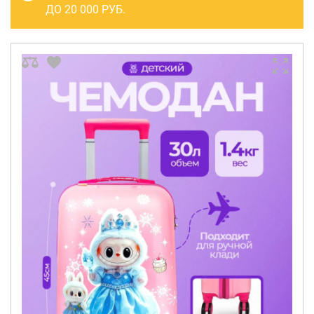
САКВОЯЖИ
ДО 20 000 РУБ.
РАСПРОДАЖА
Сумки
Сумки колесные
Сумки спортивные
Сумки деловые
Сумки поясные
Сумки пляжные
Сумки для ноутбуков
Сумки-тележки хозяйственные
Сумки-рюкзаки на колёсах
Сумки детские
Рюкзаки