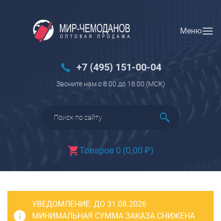
Меню
Вход
Регистрация
Новинки
+7 (495) 151-00-04
Багаж
Звоните нам с 8:00 до 18:00 (МCK)
Чемоданы
Чемоданы на колесах
Чемоданы детские
Чемоданы для животных
Товаров 0
(
0,00
₽
)
Пилоты на колесах
Рюкзаки детские для детских
чемоданов
УВЕДОМЛЕНИЕ:
Бьюти-кейсы
ДО 31.08.2026
МИНИМАЛЬНАЯ СУММА ЗАКАЗА СНИЖЕНА