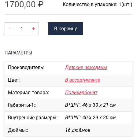
Портпледы
1700,00
₽
Количество в упаковке: 1(шт.)
Аксессуары
ЧЕХЛЫ ДЛЯ ЧЕМОДАНОВ
-
+
В корзину
Мешки для обуви
Пеналы для школы
ПАРАМЕТРЫ
Новинки
Производитель:
Детские чемоданы
Багаж
Цвет:
В ассортименте
Чемоданы оптом
Материал товара:
Поликарбонат
Чемоданы на колесах
Чемоданы детские
Габариты-1::
В*Ш*Г: 46 х 30 х 21 см
Пилоты на колесах
Внутренние размеры::
В*Ш*Г: 40 х 29 х 20 см
Рюкзаки детские для детских
чемоданов
Дюймы::
16 дюймов
Бьюти-кейсы