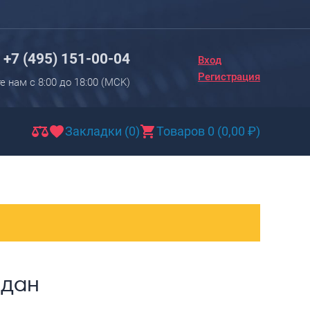
Вход
Регистрация
+7 (495) 151-00-04
Вход
Новинки
Регистрация
е нам с 8:00 до 18:00 (МCK)
Багаж
Чемоданы
Закладки (0)
Товаров 0
(
0,00
₽
)
Чемоданы на колесах
Чемоданы детские
Чемоданы для животных
Пилоты на колесах
Рюкзаки детские для детских
чемоданов
одан
Бьюти-кейсы