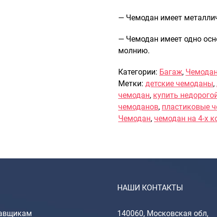
— Чемодан имеет металли
— Чемодан имеет одно осн
молнию.
Категории:
Багаж
,
Чемода
Метки:
детские чемоданы
,
чемодан
,
купить недорого
чемоданов
,
пластиковые 
Чемодан
,
чемодан на 4-х к
НАШИ КОНТАКТЫ
авщикам
140060, Московская обл,