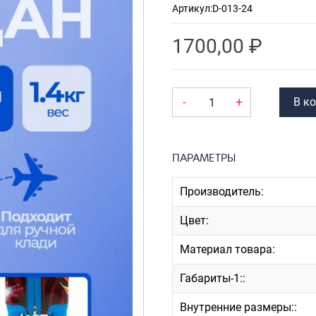
Артикул:
D-013-24
Рюкзаки
я ноутбуков
туристические
ележки
1700,00
₽
Рюкзаки для охоты-
венные
рыбалки
кзаки на
Рюкзаки на колесах
-
+
В к
тские
ШОППЕРЫ
ПАРАМЕТРЫ
Производитель:
Цвет:
Материал товара:
Габариты-1::
Внутренние размеры::