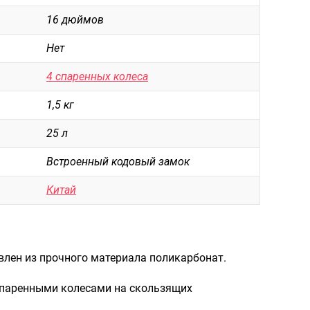
Рюкзаки городские
16 дюймов
Рюкзаки школьные
Нет
Рюкзаки подростковые
4 спаренных колеса
Ранцы школьные
1,5 кг
Рюкзаки детские
25 л
Рюкзаки туристические
Встроенный кодовый замок
Рюкзаки для охоты-рыбалки
Рюкзаки на колесах
Китай
ШОППЕРЫ
Кейсы и планшеты
влен из прочного материала поликарбонат.
Кейсы
Планшеты
спаренными колесами на скользящих