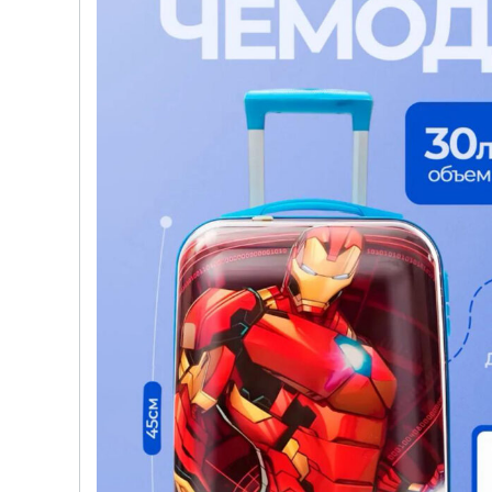
детских чемоданов
Сумки дл
Бьюти-кейсы
Сумки-т
хозяйст
САКВОЯЖИ
Сумки-рю
колёсах
Сумки де