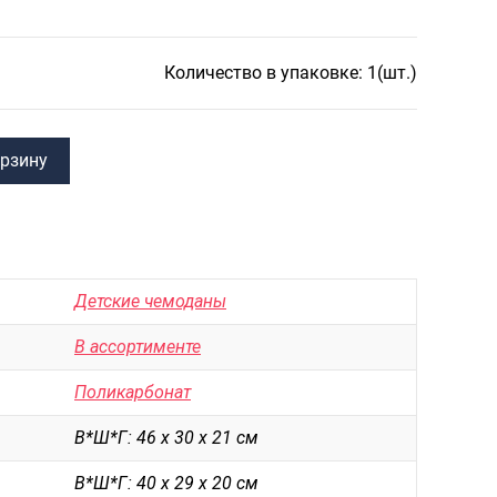
САКВОЯЖИ
РАСПРОДАЖА
Количество в упаковке: 1(шт.)
Сумки
Сумки колесные
Сумки спортивные
орзину
Сумки деловые
Сумки поясные
Сумки пляжные
Детские чемоданы
Сумки для ноутбуков
В ассортименте
Сумки-тележки хозяйственные
Поликарбонат
Сумки-рюкзаки на колёсах
В*Ш*Г: 46 х 30 х 21 см
Сумки детские
В*Ш*Г: 40 х 29 х 20 см
Рюкзаки