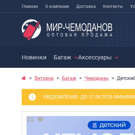
Главная
О компании
Доставка
Контакты
Ус
Новинки
Багаж
Аксессуары
Витрина
Багаж
Чемоданы
Детски
ЧЕМОДАНЫ
ЧЕХЛЫ ДЛЯ
РАСПРО
ЧЕМОДАНОВ
СУМКИ
Чемоданы на колесах
УВЕДОМЛЕНИЕ:
ДО 31.08.2026 МИНИМА
МЕШКИ ДЛЯ ОБУВИ
Чемоданы детские
Сумки к
Чемоданы для
Сумки с
животных
Сумки д
Пилоты на колесах
Сумки п
Рюкзаки детские для
Сумки п