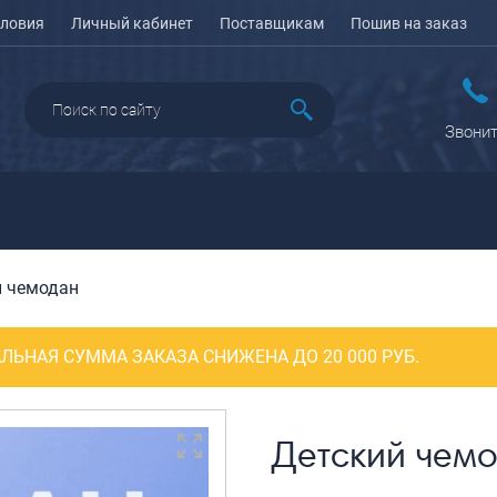
ловия
Личный кабинет
Поставщикам
Пошив на заказ
Звонит
й чемодан
ДАЖА
ПЕНАЛЫ ДЛЯ ШКОЛЫ
РЮКЗАКИ
КЕЙСЫ И ПЛАНШЕТЫ
Рюкзаки городские
Кейсы
ЛЬНАЯ СУММА ЗАКАЗА СНИЖЕНА ДО 20 000 РУБ.
Рюкзаки школьные
Планшеты
олесные
Рюкзаки
портивные
ПОРТПЛЕДЫ
подростковые
еловые
Детский чем
Ранцы школьные
оясные
Рюкзаки детские
ляжные