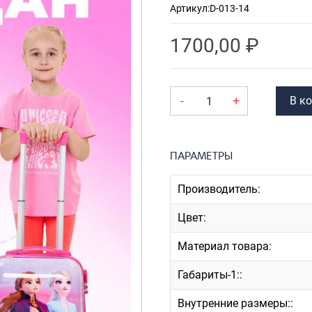
Артикул:
D-013-14
Рюкзаки
я ноутбуков
туристические
ележки
1700,00
₽
Рюкзаки для охоты-
венные
рыбалки
кзаки на
Рюкзаки на колесах
-
+
В к
тские
ШОППЕРЫ
ПАРАМЕТРЫ
Производитель:
Цвет:
Материал товара:
Габариты-1::
Внутренние размеры::