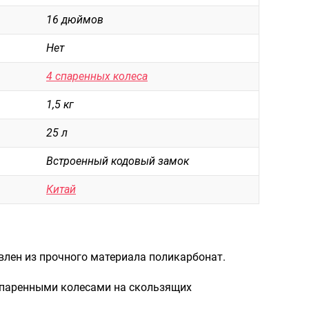
Рюкзаки городские
16 дюймов
Рюкзаки школьные
Нет
Рюкзаки подростковые
4 спаренных колеса
Ранцы школьные
1,5 кг
Рюкзаки детские
25 л
Рюкзаки туристические
Встроенный кодовый замок
Рюкзаки для охоты-рыбалки
Рюкзаки на колесах
Китай
ШОППЕРЫ
Кейсы и планшеты
влен из прочного материала поликарбонат.
Кейсы
Планшеты
спаренными колесами на скользящих