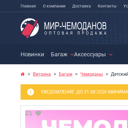
Главная
О компании
Доставка
Контакты
Ус
Новинки
Багаж
Аксессуары
Витрина
Багаж
Чемоданы
Детски
ЧЕМОДАНЫ
ЧЕХЛЫ ДЛЯ
РАСПРО
ЧЕМОДАНОВ
СУМКИ
Чемоданы на колесах
УВЕДОМЛЕНИЕ:
ДО 31.08.2026 МИНИМА
МЕШКИ ДЛЯ ОБУВИ
Чемоданы детские
Сумки к
Чемоданы для
Сумки с
животных
Сумки д
Пилоты на колесах
Сумки п
Рюкзаки детские для
Сумки п