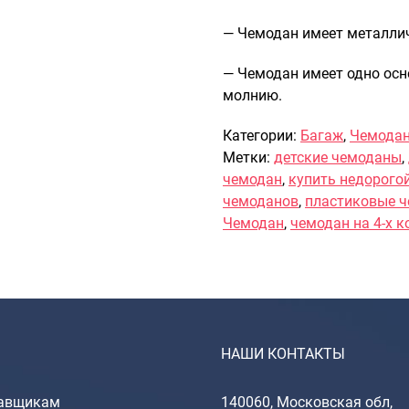
— Чемодан имеет металли
— Чемодан имеет одно осн
молнию.
Категории:
Багаж
,
Чемода
Метки:
детские чемоданы
,
чемодан
,
купить недорого
чемоданов
,
пластиковые 
Чемодан
,
чемодан на 4-х к
НАШИ КОНТАКТЫ
авщикам
140060, Московская обл,