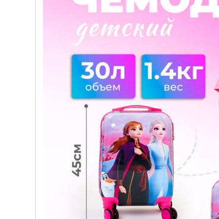
детских чемоданов
Сумки дл
Бьюти-кейсы
Сумки-т
хозяйст
САКВОЯЖИ
Сумки-рю
колёсах
Сумки де