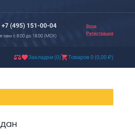
Вход
Регистрация
+7 (495) 151-00-04
Вход
Новинки
Регистрация
е нам с 8:00 до 18:00 (МCK)
Багаж
Чемоданы
Закладки (0)
Товаров 0
(
0,00
₽
)
Чемоданы на колесах
Чемоданы детские
Чемоданы для животных
Пилоты на колесах
Рюкзаки детские для детских
чемоданов
одан
Бьюти-кейсы