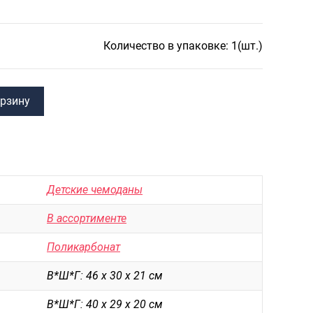
САКВОЯЖИ
РАСПРОДАЖА
Количество в упаковке: 1(шт.)
Сумки
Сумки колесные
Сумки спортивные
орзину
Сумки деловые
Сумки поясные
Сумки пляжные
Детские чемоданы
Сумки для ноутбуков
В ассортименте
Сумки-тележки хозяйственные
Поликарбонат
Сумки-рюкзаки на колёсах
В*Ш*Г: 46 х 30 х 21 см
Сумки детские
В*Ш*Г: 40 х 29 х 20 см
Рюкзаки