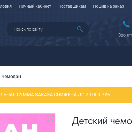
ловия
Личный кабинет
Поставщикам
Пошив на заказ
Звонит
й чемодан
ДАЖА
ПЕНАЛЫ ДЛЯ ШКОЛЫ
РЮКЗАКИ
КЕЙСЫ И ПЛАНШЕТЫ
Рюкзаки городские
Кейсы
ЛЬНАЯ СУММА ЗАКАЗА СНИЖЕНА ДО 20 000 РУБ.
Рюкзаки школьные
Планшеты
олесные
Рюкзаки
портивные
ПОРТПЛЕДЫ
подростковые
еловые
Детский чем
Ранцы школьные
оясные
Рюкзаки детские
ляжные