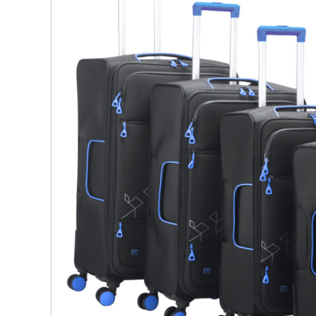
детских чемоданов
Сумки дл
Бьюти-кейсы
Сумки-т
хозяйст
САКВОЯЖИ
Сумки-рю
колёсах
Сумки де