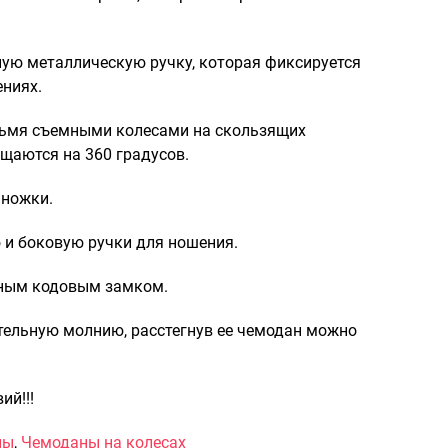
Саквояжи
Распродажа
ую металлическую ручку, которая фиксируется
Сумки
ениях.
Сумки колесные
ьмя съемными колесами на скользящих
Сумки спортивные
щаются на 360 градусов.
Сумки деловые
Сумки поясные
 ножки.
Сумки пляжные
и боковую ручки для ношения.
Сумки для ноутбуков
Сумки-тележки хозяйственные
ным кодовым замком.
Сумки-рюкзаки на колёсах
ельную молнию, расстегнув ее чемодан можно
Сумки детские
Рюкзаки
Рюкзаки городские
ий!!!
Рюкзаки школьные
ны
,
Чемоданы на колесах