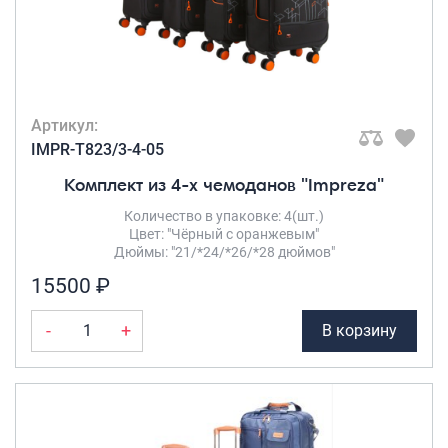
Артикул:
IMPR-T823/3-4-05
Комплект из 4-х чемоданов "Impreza"
Количество в упаковке: 4(шт.)
Цвет: "Чёрный с оранжевым"
Дюймы: "21/*24/*26/*28 дюймов"
15500 ₽
-
+
В корзину