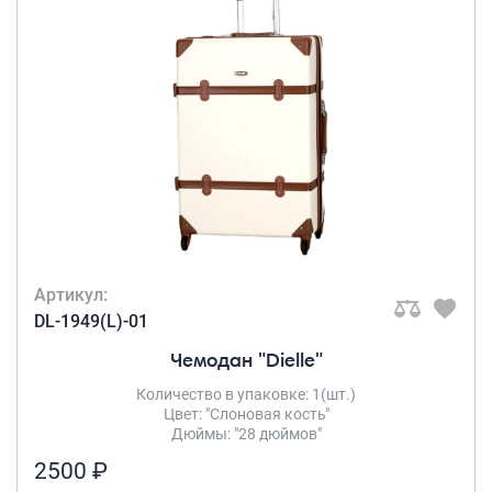
Рюкзаки городские
Impreza
(17)
Ruida
(4)
Рюкзаки школьные
Рюкзаки подростковые
КОЛИЧЕСТВО В
Ранцы школьные
КОМПЛЕКТЕ
Рюкзаки детские
Комплект 2-
ки
(1)
Рюкзаки туристические
Комплект 4-
Рюкзаки для охоты-рыбалки
ки
(18)
Комплект 5-
Артикул:
Рюкзаки на колесах
ки
(2)
DL-1949(L)-01
ШОППЕРЫ
Комплект из 4-х
Чемодан "Dielle"
предметов
(1)
Кейсы и планшеты
Количество в упаковке: 1(шт.)
ЧИСЛО КОЛЕС
Кейсы
Цвет: "Слоновая кость"
Дюймы: "28 дюймов"
4 колеса
(5)
Планшеты
2500 ₽
4 съёмных