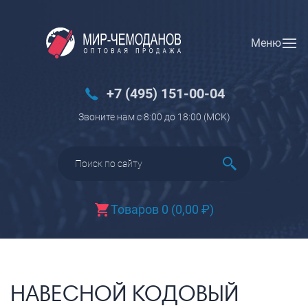
Меню
Вход
Регистрация
Новинки
+7 (495) 151-00-04
Багаж
Звоните нам с 8:00 до 18:00 (МCK)
Чемоданы
Чемоданы на колесах
Чемоданы детские
Чемоданы для животных
Товаров 0
(
0,00
₽
)
Пилоты на колесах
Рюкзаки детские для детских
чемоданов
Бьюти-кейсы
НАВЕСНОЙ КОДОВЫЙ