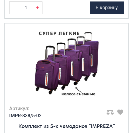
Портпледы
колеса
(17)
-
+
В корзину
Аксессуары
МАТЕРИАЛ ТОВАРА
ЧЕХЛЫ ДЛЯ ЧЕМОДАНОВ
Полиэстер
(2)
Мешки для обуви
Полиэстер +
Пеналы для школы
Нейлон
(4)
ABS(100%)
(1)
Полиэстер(700d)
Новинки
с пропиткой
(15)
Багаж
Чемоданы оптом
УВЕЛИЧЕНИЕ
Чемоданы на колесах
ОБЪЕМА
Чемоданы детские
Да
(20)
Артикул:
Пилоты на колесах
IMPR-838/5-02
Рюкзаки детские для детских
ВЕСОВАЯ
чемоданов
Комплект из 5-х чемоданов "IMPREZA"
КАТЕГОРИЯ
Бьюти-кейсы