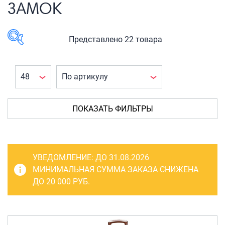
САКВОЯЖИ
ЗАМОК
РАСПРОДАЖА
Сумки
Представлено 22 товара
Сумки колесные
В наличии
Сумки спортивные
Сумки деловые
КАТЕГОРИЯ
ТОВАРА
Сумки поясные
ПОКАЗАТЬ ФИЛЬТРЫ
Багаж
(22)
Сумки пляжные
Чемоданы
(22)
Сумки для ноутбуков
Чемоданы на
УВЕДОМЛЕНИЕ:
ДО 31.08.2026
колесах
(22)
Сумки-тележки хозяйственные
МИНИМАЛЬНАЯ СУММА ЗАКАЗА СНИЖЕНА
ДО 20 000 РУБ.
Сумки-рюкзаки на колёсах
Сумки детские
ПРОИЗВОДИТЕЛЬ
Рюкзаки
Dielle
(1)