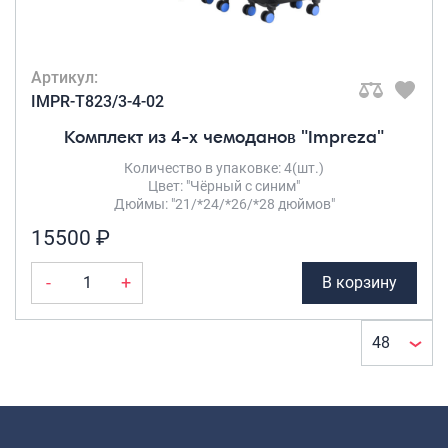
Артикул:
IMPR-T823/3-4-02
Комплект из 4-х чемоданов "Impreza"
Количество в упаковке: 4(шт.)
Цвет: "Чёрный с синим"
Дюймы: "21/*24/*26/*28 дюймов"
15500 ₽
-
+
В корзину