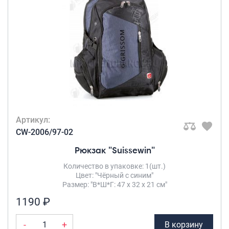
Рюкзаки городские
Suissewin
(1)
Рюкзаки школьные
КОЛИЧЕСТВО В
Рюкзаки подростковые
КОМПЛЕКТЕ
Ранцы школьные
Комплект 4-
ки
(3)
Рюкзаки детские
Рюкзаки туристические
ЧИСЛО КОЛЕС
Артикул:
Рюкзаки для охоты-рыбалки
4 съёмных
CW-2006/97-02
Рюкзаки на колесах
колеса
(3)
Рюкзак "Suissewin"
ШОППЕРЫ
Количество в упаковке: 1(шт.)
МАТЕРИАЛ ТОВАРА
Цвет: "Чёрный с синим"
Кейсы и планшеты
Размер: "В*Ш*Г: 47 х 32 х 21 см"
Полиэстер
(1)
Кейсы
1190 ₽
Полиэстер(700d)
Планшеты
с пропиткой
(3)
-
+
В корзину