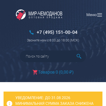
Меню
Вход
Регистрация
Новинки
+7 (495) 151-00-04
Багаж
Звоните нам с 8:00 до 18:00 (МCK)
Чемоданы
Чемоданы на колесах
Чемоданы детские
Чемоданы для животных
Товаров 0
(
0,00
₽
)
Пилоты на колесах
Рюкзаки детские для детских
чемоданов
УВЕДОМЛЕНИЕ:
Бьюти-кейсы
ДО 31.08.2026
МИНИМАЛЬНАЯ СУММА ЗАКАЗА СНИЖЕНА