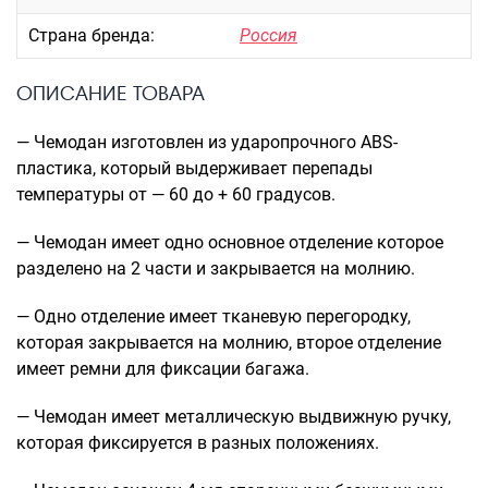
Рюкзаки подростковые
Ранцы школьные
Страна бренда:
Россия
Рюкзаки детские
ОПИСАНИЕ ТОВАРА
Рюкзаки туристические
Рюкзаки для охоты-рыбалки
— Чемодан изготовлен из ударопрочного ABS-
Рюкзаки на колесах
пластика, который выдерживает перепады
ШОППЕРЫ
температуры от — 60 до + 60 градусов.
Кейсы и планшеты
— Чемодан имеет одно основное отделение которое
Кейсы
разделено на 2 части и закрывается на молнию.
Планшеты
— Одно отделение имеет тканевую перегородку,
Аксессуары
которая закрывается на молнию, второе отделение
Чехлы для чемоданов
имеет ремни для фиксации багажа.
Мешки для обуви
Пеналы для школы
— Чемодан имеет металлическую выдвижную ручку,
которая фиксируется в разных положениях.