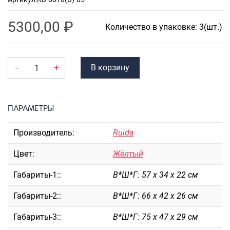
Портпледы
5300,00
₽
Аксессуары
Количество в упаковке: 3(шт.)
ЧЕХЛЫ ДЛЯ ЧЕМОДАНОВ
Мешки для обуви
-
+
В корзину
Пеналы для школы
ПАРАМЕТРЫ
Новинки
Багаж
Производитель:
Ruida
Чемоданы оптом
Цвет:
Жёлтый
Чемоданы на колесах
Чемоданы детские
Габариты-1::
В*Ш*Г: 57 х 34 х 22 см
Пилоты на колесах
Габариты-2::
В*Ш*Г: 66 х 42 х 26 см
Рюкзаки детские для детских
чемоданов
Габариты-3::
В*Ш*Г: 75 х 47 х 29 см
Бьюти-кейсы