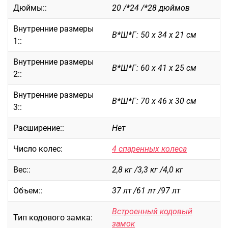
Дюймы::
20 /*24 /*28 дюймов
Саквояжи
Внутренние размеры
Распродажа
В*Ш*Г: 50 х 34 х 21 см
1::
Сумки
Сумки колесные
Внутренние размеры
В*Ш*Г: 60 х 41 х 25 см
Сумки спортивные
2::
Сумки деловые
Внутренние размеры
Сумки поясные
В*Ш*Г: 70 х 46 х 30 см
3::
Сумки пляжные
Расширение::
Нет
Сумки для ноутбуков
Сумки-тележки хозяйственные
Число колес:
4 спаренных колеса
Сумки-рюкзаки на колёсах
Сумки детские
Вес::
2,8 кг /3,3 кг /4,0 кг
Рюкзаки
Объем::
37 лт /61 лт /97 лт
Рюкзаки городские
Встроенный кодовый
Рюкзаки школьные
Тип кодового замка:
замок