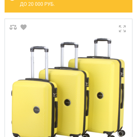
САКВОЯЖИ
ДО 20 000 РУБ.
РАСПРОДАЖА
Сумки
Сумки колесные
Сумки спортивные
Сумки деловые
Сумки поясные
Сумки пляжные
Сумки для ноутбуков
Сумки-тележки хозяйственные
Сумки-рюкзаки на колёсах
Сумки детские
Рюкзаки