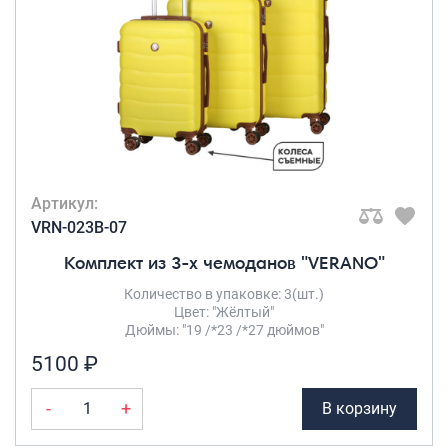
Артикул:
VRN-023B-07
Комплект из 3-х чемоданов "VERANO"
Количество в упаковке: 3(шт.)
Цвет: "Жёлтый"
Дюймы: "19 /*23 /*27 дюймов"
5100 ₽
-
+
В корзину