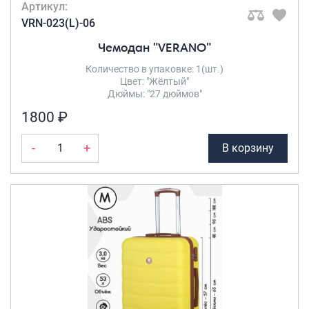
Артикул:
VRN-023(L)-06
Чемодан "VERANO"
Количество в упаковке: 1(шт.)
Цвет: "Жёлтый"
Дюймы: "27 дюймов"
1800 ₽
-
+
В корзину