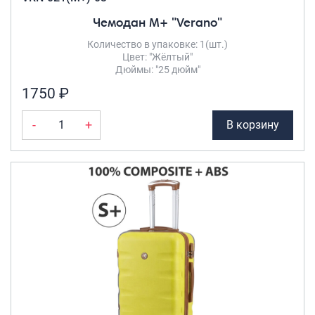
Чемодан M+ "Verano"
Количество в упаковке: 1(шт.)
Цвет: "Жёлтый"
Дюймы: "25 дюйм"
1750 ₽
-
+
В корзину