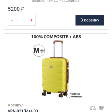
Дюймы: "18/*22 /*25 дюймов"
5200 ₽
-
+
В корзину
Артикул:
VRN-021(M+)-03