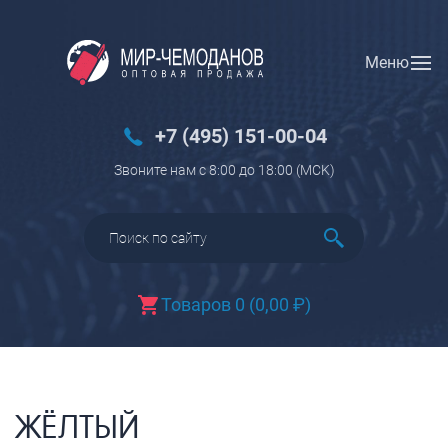
Меню
Вход
Регистрация
Новинки
+7 (495) 151-00-04
Багаж
Звоните нам с 8:00 до 18:00 (МCK)
Чемоданы
Чемоданы на колесах
Чемоданы детские
Чемоданы для животных
Товаров 0
(
0,00
₽
)
Пилоты на колесах
Рюкзаки детские для детских
чемоданов
Бьюти-кейсы
ЖЁЛТЫЙ