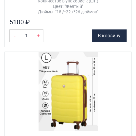
Количество в упаковке: 3(шт.)
Цвет: "Жёлтый"
Дюймы: "18 /*22 /*26 дюймов"
5100 ₽
-
+
В корзину