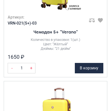
Артикул:
VRN-021(S+)-03
Чемодан S+ "Verano"
Количество в упаковке: 1(шт.)
Цвет: "Жёлтый"
Дюймы: "21 дюйм"
1650 ₽
-
+
В корзину