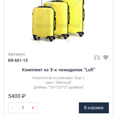
Артикул:
KR-601-15
Комплект из 3-х чемоданов "Lufi"
Количество в упаковке: 3(шт.)
Цвет: "Жёлтый"
Дюймы: "19/*23/*27 дюймов"
5400 ₽
-
+
В корзину