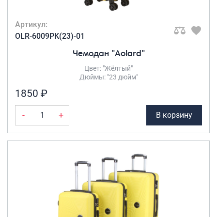
Артикул:
OLR-6009PK(23)-01
Чемодан "Aolard"
Цвет: "Жёлтый"
Дюймы: "23 дюйм"
1850 ₽
-
+
В корзину