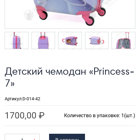
Рюкзаки городские
Рюкзаки школьные
Рюкзаки подростковые
Ранцы школьные
Рюкзаки детские
Рюкзаки туристические
Детский чемодан «Princess-
Рюкзаки для охоты-рыбалки
7»
Рюкзаки на колесах
ШОППЕРЫ
Артикул:
D-014-42
Кейсы и планшеты
1700,00
₽
Количество в упаковке: 1(шт.)
Кейсы
Планшеты