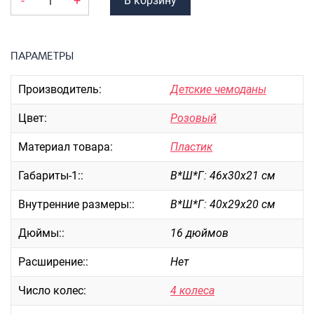
-
+
В корзину
Портпледы
Аксессуары
ЧЕХЛЫ ДЛЯ ЧЕМОДАНОВ
ПАРАМЕТРЫ
Мешки для обуви
Производитель:
Детские чемоданы
Пеналы для школы
Цвет:
Розовый
Материал товара:
Пластик
Новинки
Габариты-1::
В*Ш*Г: 46х30х21 см
Багаж
Чемоданы оптом
Внутренние размеры::
В*Ш*Г: 40х29х20 см
Чемоданы на колесах
Дюймы::
16 дюймов
Чемоданы детские
Пилоты на колесах
Расширение::
Нет
Рюкзаки детские для детских
Число колес:
4 колеса
чемоданов
Бьюти-кейсы