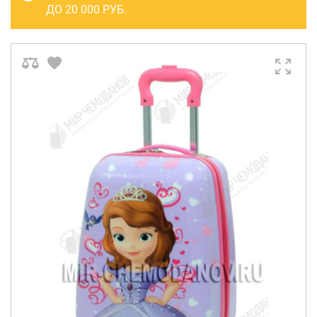
САКВОЯЖИ
ДО 20 000 РУБ.
РАСПРОДАЖА
Сумки
Сумки колесные
Сумки спортивные
Сумки деловые
Сумки поясные
Сумки пляжные
Сумки для ноутбуков
Сумки-тележки хозяйственные
Сумки-рюкзаки на колёсах
Сумки детские
Рюкзаки