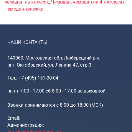
Рюкзаки подростковые
чемодан на колесах
,
Чемодан
,
чемодан на 4-х колесах
,
Чемодан-тележка
Ранцы школьные
Рюкзаки детские
Рюкзаки туристические
Рюкзаки для охоты-рыбалки
Рюкзаки на колесах
НАШИ КОНТАКТЫ
ШОППЕРЫ
140060, Московская обл, Люберецкий р-н,
Кейсы и планшеты
пгт. Октябрьский, ул. Ленина 47, стр 3
Кейсы
Планшеты
Тел.: +7 (495) 151-00-04
Аксессуары
пн-пт 7:00 - 17:00 сб 8:00 - 17:00 вс выходной
Чехлы для чемоданов
Мешки для обуви
Звонки принимаются с 8:00 до 18:00 (МCK)
Пеналы для школы
Email:
Администрация: