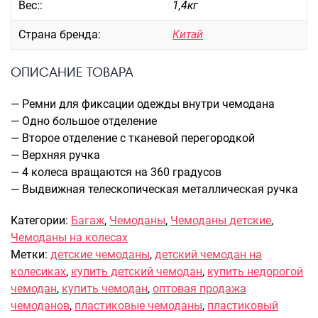
Вес::
1,4кг
Саквояжи
Страна бренда:
Китай
Распродажа
Сумки
ОПИСАНИЕ ТОВАРА
Сумки колесные
Сумки спортивные
— Ремни для фиксации одежды внутри чемодана
— Одно большое отделение
Сумки деловые
— Второе отделение с тканевой перегородкой
Сумки поясные
— Верхняя ручка
Сумки пляжные
— 4 колеса вращаются на 360 градусов
Сумки для ноутбуков
— Выдвижная телескопическая металлическая ручка
Сумки-тележки хозяйственные
Сумки-рюкзаки на колёсах
Категории:
Багаж
,
Чемоданы
,
Чемоданы детские
,
Сумки детские
Чемоданы на колесах
Метки:
детские чемоданы
,
детский чемодан на
Рюкзаки
колесиках
,
купить детский чемодан
,
купить недорогой
Рюкзаки городские
чемодан
,
купить чемодан
,
оптовая продажа
Рюкзаки школьные
чемоданов
,
пластиковые чемоданы
,
пластиковый