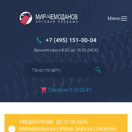
Меню
Вход
Регистрация
Новинки
+7 (495) 151-00-04
Багаж
Звоните нам с 8:00 до 18:00 (МCK)
Чемоданы
Чемоданы на колесах
Чемоданы детские
Чемоданы для животных
Товаров 0
(
0,00
₽
)
Пилоты на колесах
Рюкзаки детские для детских
чемоданов
УВЕДОМЛЕНИЕ:
Бьюти-кейсы
ДО 31.08.2026
МИНИМАЛЬНАЯ СУММА ЗАКАЗА СНИЖЕНА