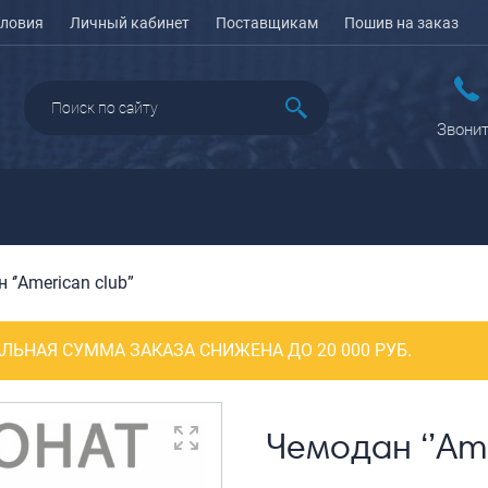
ловия
Личный кабинет
Поставщикам
Пошив на заказ
Звонит
 ‘’American club”
ДАЖА
ПЕНАЛЫ ДЛЯ ШКОЛЫ
РЮКЗАКИ
КЕЙСЫ И ПЛАНШЕТЫ
Рюкзаки городские
Кейсы
ЛЬНАЯ СУММА ЗАКАЗА СНИЖЕНА ДО 20 000 РУБ.
Рюкзаки школьные
Планшеты
олесные
Рюкзаки
портивные
ПОРТПЛЕДЫ
подростковые
еловые
Чемодан ‘’Ame
Ранцы школьные
оясные
Рюкзаки детские
ляжные