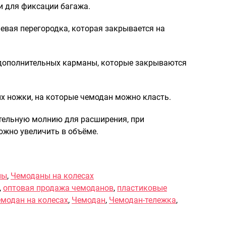
и для фиксации багажа.
Саквояжи
невая перегородка, которая закрывается на
Распродажа
Сумки
Сумки колесные
 дополнительных карманы, которые закрываются
Сумки спортивные
Сумки деловые
х ножки, на которые чемодан можно класть.
Сумки поясные
Сумки пляжные
тельную молнию для расширения, при
Сумки для ноутбуков
жно увеличить в объёме.
Сумки-тележки хозяйственные
Сумки-рюкзаки на колёсах
Сумки детские
ны
,
Чемоданы на колесах
Рюкзаки
,
оптовая продажа чемоданов
,
пластиковые
модан на колесах
,
Чемодан
,
Чемодан-тележка
,
Рюкзаки городские
Рюкзаки школьные