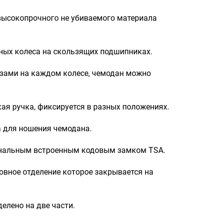
Портпледы
высокопрочного не убиваемого материала
Аксессуары
ЧЕХЛЫ ДЛЯ ЧЕМОДАНОВ
ных колеса на скользящих подшипниках.
Мешки для обуви
зами на каждом колесе, чемодан можно
Пеналы для школы
Новинки
я ручка, фиксируется в разных положениях.
Багаж
а для ношения чемодана.
Чемоданы оптом
нальным встроенным кодовым замком TSA.
Чемоданы на колесах
Чемоданы детские
овное отделение которое закрывается на
Пилоты на колесах
Рюкзаки детские для детских
елено на две части.
чемоданов
Бьюти-кейсы