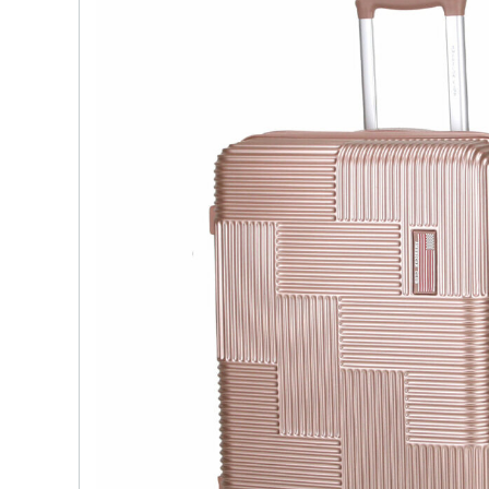
детских чемоданов
Сумки дл
Бьюти-кейсы
Сумки-т
хозяйст
САКВОЯЖИ
Сумки-рю
колёсах
Сумки де