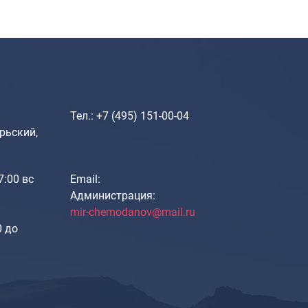
Рюкзаки подростковые
Ранцы школьные
Рюкзаки детские
Рюкзаки туристические
Рюкзаки для охоты-рыбалки
Рюкзаки на колесах
Тел.: +7 (495) 151-00-04
ШОППЕРЫ
рьский,
Кейсы и планшеты
Кейсы
Планшеты
17:00 вс
Email:
Администрация:
Аксессуары
mir-chemodanov@mail.ru
Чехлы для чемоданов
0 до
Мешки для обуви
Пеналы для школы