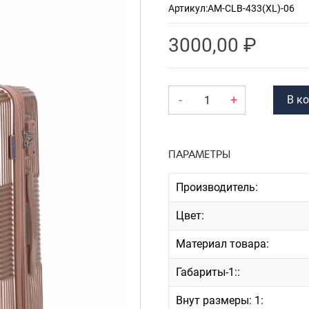
Артикул:
AM-CLB-433(XL)-06
Рюкзаки
я ноутбуков
туристические
ележки
3000,00
₽
Рюкзаки для охоты-
венные
рыбалки
кзаки на
Рюкзаки на колесах
-
+
В к
тские
ШОППЕРЫ
ПАРАМЕТРЫ
Производитель:
Цвет:
Материал товара:
Габариты-1::
Внут размеры: 1: