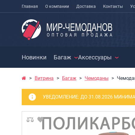
Главная
О компании
Доставка
Контакты
Ус
Новинки
Багаж
Аксессуары
Витрина
Багаж
Чемоданы
Чемодан
ЧЕМОДАНЫ
ЧЕХЛЫ ДЛЯ
РАСПРО
ЧЕМОДАНОВ
СУМКИ
Чемоданы на колесах
УВЕДОМЛЕНИЕ:
ДО 31.08.2026 МИНИМА
МЕШКИ ДЛЯ ОБУВИ
Чемоданы детские
Сумки к
Чемоданы для
Сумки с
животных
Сумки д
Пилоты на колесах
Сумки п
Рюкзаки детские для
Сумки п