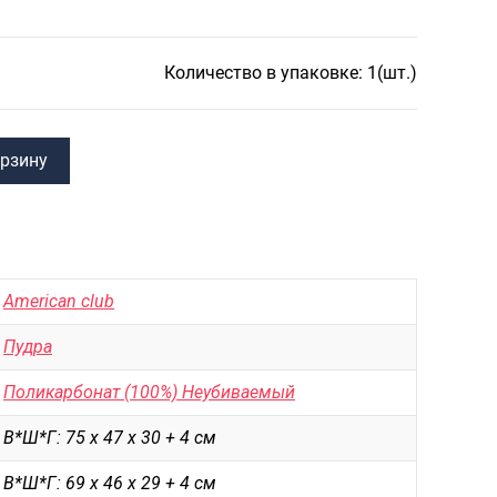
САКВОЯЖИ
РАСПРОДАЖА
Количество в упаковке: 1(шт.)
Сумки
Сумки колесные
Сумки спортивные
орзину
Сумки деловые
Сумки поясные
Сумки пляжные
American club
Сумки для ноутбуков
Пудра
Сумки-тележки хозяйственные
Поликарбонат (100%) Неубиваемый
Сумки-рюкзаки на колёсах
В*Ш*Г: 75 х 47 х 30 + 4 см
Сумки детские
В*Ш*Г: 69 х 46 х 29 + 4 см
Рюкзаки