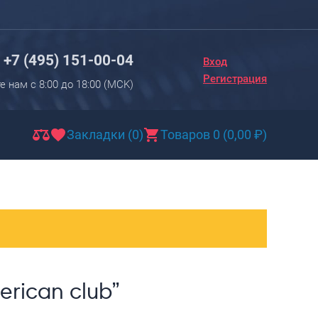
Вход
Регистрация
+7 (495) 151-00-04
Вход
Новинки
Регистрация
е нам с 8:00 до 18:00 (МCK)
Багаж
Чемоданы
Закладки (0)
Товаров 0
(
0,00
₽
)
Чемоданы на колесах
Чемоданы детские
Чемоданы для животных
Пилоты на колесах
Рюкзаки детские для детских
чемоданов
rican club”
Бьюти-кейсы