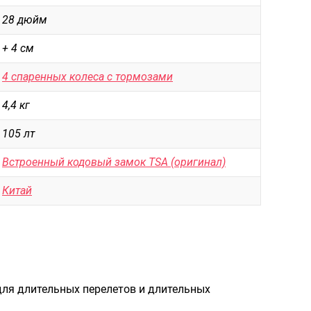
Рюкзаки городские
28 дюйм
Рюкзаки школьные
+ 4 см
Рюкзаки подростковые
4 спаренных колеса с тормозами
Ранцы школьные
4,4 кг
Рюкзаки детские
105 лт
Рюкзаки туристические
Встроенный кодовый замок TSA (оригинал)
Рюкзаки для охоты-рыбалки
Рюкзаки на колесах
Китай
ШОППЕРЫ
Кейсы и планшеты
Кейсы
Планшеты
ля длительных перелетов и длительных