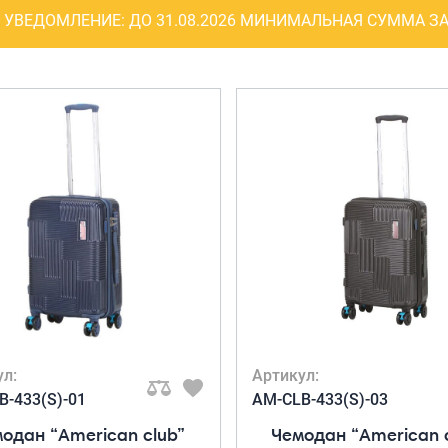
Рюкзаки
УВЕДОМЛЕНИЕ:
ДО 31.08.2026 МИНИМАЛЬНАЯ СУММА ЗА
я ноутбуков
туристические
ележки
Рюкзаки для охоты-
венные
рыбалки
кзаки на
Рюкзаки на колесах
тские
ШОППЕРЫ
ул:
Артикул:
B-433(S)-01
AM-CLB-433(S)-03
одан “American club”
Чемодан “American 