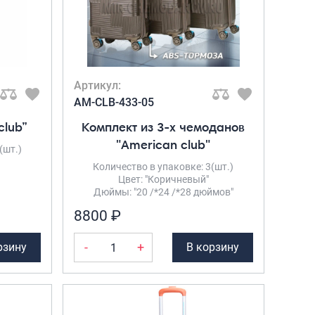
Саквояжи
Распродажа
Сумки
Сумки колесные
Артикул:
Сумки спортивные
AM-CLB-433-05
Сумки деловые
club”
Комплект из 3-х чемоданов
Сумки поясные
"American club"
(шт.)
Сумки пляжные
Количество в упаковке: 3(шт.)
Сумки для ноутбуков
Цвет: "Коричневый"
Дюймы: "20 /*24 /*28 дюймов"
Сумки-тележки хозяйственные
8800 ₽
Сумки-рюкзаки на колёсах
Сумки детские
-
+
рзину
В корзину
Рюкзаки
Рюкзаки городские
Рюкзаки школьные