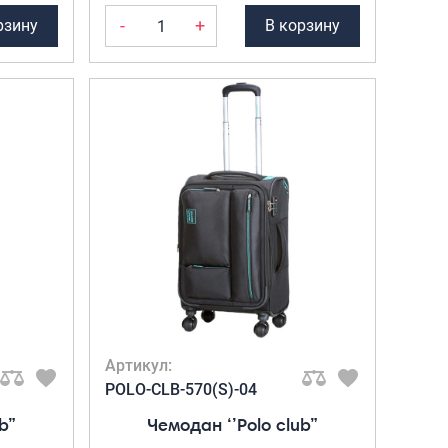
-
+
рзину
В корзину
Артикул:
POLO-CLB-570(S)-04
b”
Чемодан ‘’Polo club”