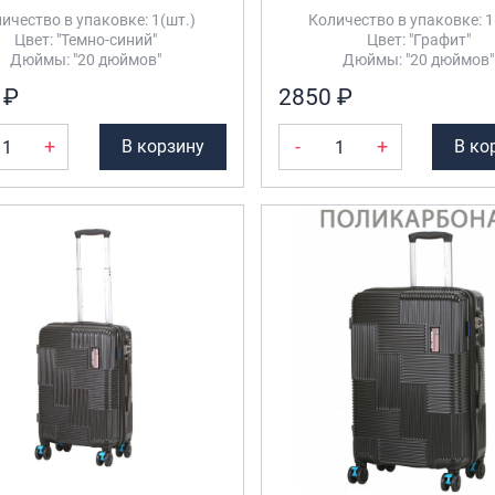
ичество в упаковке: 1(шт.)
Количество в упаковке: 1
Цвет: "Темно-синий"
Цвет: "Графит"
Дюймы: "20 дюймов"
Дюймы: "20 дюймов"
 ₽
2850 ₽
+
-
+
В корзину
В ко