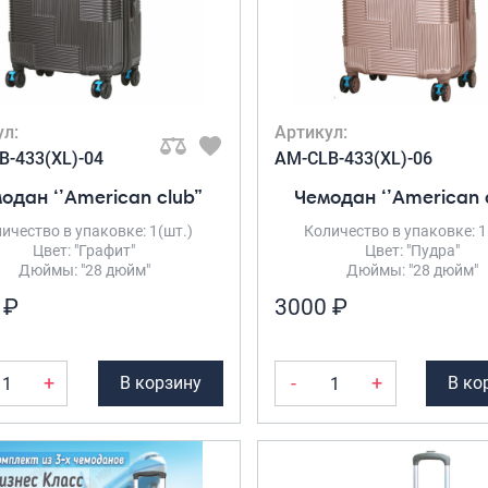
ул:
Артикул:
B-433(XL)-04
AM-CLB-433(XL)-06
одан ‘’American club”
Чемодан ‘’American 
ичество в упаковке: 1(шт.)
Количество в упаковке: 1
Цвет: "Графит"
Цвет: "Пудра"
Дюймы: "28 дюйм"
Дюймы: "28 дюйм"
 ₽
3000 ₽
+
-
+
В корзину
В ко