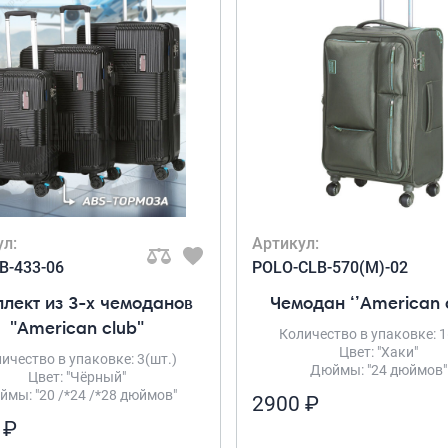
ул:
Артикул:
B-433-06
POLO-CLB-570(M)-02
лект из 3-х чемоданов
Чемодан ‘’American 
"American club"
Количество в упаковке: 1
Цвет: "Хаки"
ичество в упаковке: 3(шт.)
Дюймы: "24 дюймов"
Цвет: "Чёрный"
мы: "20 /*24 /*28 дюймов"
2900 ₽
 ₽