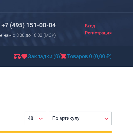
Вход
Регистрация
+7 (495) 151-00-04
Вход
Новинки
Регистрация
е нам с 8:00 до 18:00 (МCK)
Багаж
Чемоданы
Закладки (0)
Товаров 0
(
0,00
₽
)
Чемоданы на колесах
Чемоданы детские
Чемоданы для животных
Пилоты на колесах
Рюкзаки детские для детских
чемоданов
Бьюти-кейсы