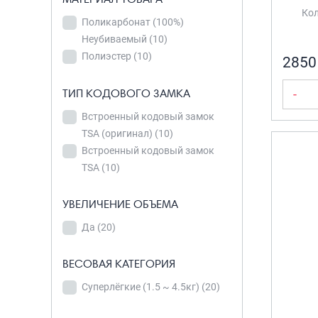
4 колеса
(10)
Кол
4 спаренных
Поликарбонат (100%)
колеса с
Неубиваемый
(10)
тормозами
(10)
Полиэстер
(10)
2850
ТИП КОДОВОГО ЗАМКА
-
МАТЕРИАЛ ТОВАРА
Встроенный кодовый замок
Поликарбонат
TSA (оригинал)
(10)
(100%)
Встроенный кодовый замок
Неубиваемый
(10)
TSA
(10)
Полиэстер
(10)
УВЕЛИЧЕНИЕ ОБЪЕМА
ТИП КОДОВОГО
Да
(20)
ЗАМКА
ВЕСОВАЯ КАТЕГОРИЯ
Встроенный
кодовый замок
Суперлёгкие (1.5 ~ 4.5кг)
(20)
TSA (оригинал)
(10)