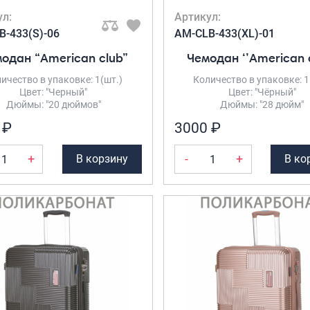
ул:
Артикул:
B-433(S)-06
AM-CLB-433(XL)-01
одан “American club”
Чемодан ‘’American 
ичество в упаковке: 1(шт.)
Количество в упаковке: 1
Цвет: "Черный"
Цвет: "Чёрный"
Дюймы: "20 дюймов"
Дюймы: "28 дюйм"
 ₽
3000 ₽
+
-
+
В корзину
В ко