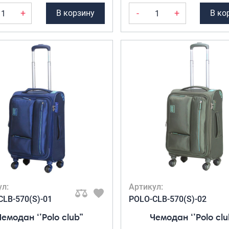
+
-
+
В корзину
В ко
ул:
Артикул:
CLB-570(S)-01
POLO-CLB-570(S)-02
Чемодан ‘’Polo club”
Чемодан ‘’Polo clu