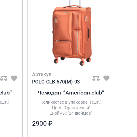
Рюкзаки подростковые
Ранцы школьные
Рюкзаки детские
Рюкзаки туристические
Рюкзаки для охоты-рыбалки
Рюкзаки на колесах
ШОППЕРЫ
Кейсы и планшеты
Кейсы
Артикул:
Планшеты
POLO-CLB-570(M)-03
Аксессуары
club”
Чемодан ‘’American club”
Чехлы для чемоданов
(шт.)
Количество в упаковке: 1(шт.)
Мешки для обуви
Цвет: "Оранжевый"
Дюймы: "24 дюймов"
Пеналы для школы
2900 ₽