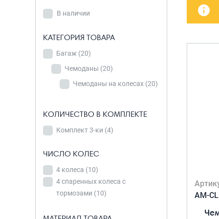
В наличии
детских чемоданов
Сумки дл
В наличии
Бьюти-кейсы
Сумки-т
КАТЕГОРИЯ
хозяйст
САКВОЯЖИ
КАТЕГОРИЯ ТОВАРА
ТОВАРА
Сумки-рю
Багаж
Багаж
(20)
(20)
колёсах
Чемоданы
Чемоданы
(20)
(20)
Сумки де
Чемоданы на колесах
Чемоданы на
(20)
колесах
(20)
КОЛИЧЕСТВО В КОМПЛЕКТЕ
Комплект 3-ки
(4)
КОЛИЧЕСТВО В
КОМПЛЕКТЕ
ЧИСЛО КОЛЕС
Комплект 3-
4 колеса
(10)
ки
(4)
4 спаренных колеса с
Артик
тормозами
(10)
AM-CL
ЧИСЛО КОЛЕС
Чем
МАТЕРИАЛ ТОВАРА