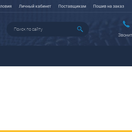
ловия
Личный кабинет
Поставщикам
Пошив на заказ
Звонит
ДАЖА
ПЕНАЛЫ ДЛЯ ШКОЛЫ
РЮКЗАКИ
КЕЙСЫ И ПЛАНШЕТЫ
Рюкзаки городские
Кейсы
Рюкзаки школьные
Планшеты
олесные
Рюкзаки
портивные
ПОРТПЛЕДЫ
подростковые
еловые
Ранцы школьные
оясные
Рюкзаки детские
ляжные