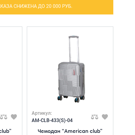
САКВОЯЖИ
КАЗА СНИЖЕНА ДО 20 000 РУБ.
РАСПРОДАЖА
Сумки
Сумки колесные
Сумки спортивные
Сумки деловые
Сумки поясные
Сумки пляжные
Сумки для ноутбуков
Сумки-тележки хозяйственные
Сумки-рюкзаки на колёсах
Артикул:
Сумки детские
AM-CLB-433(S)-04
club”
Чемодан “American club”
Рюкзаки