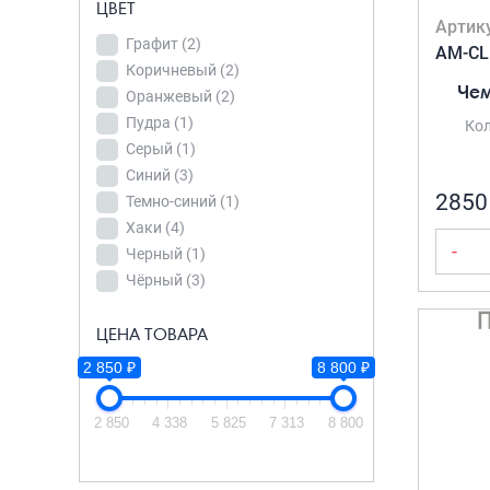
ЦВЕТ
Артик
Встроенный
Графит
(2)
AM-CL
кодовый замок
Коричневый
(2)
TSA
(10)
Чем
Оранжевый
(2)
Пудра
(1)
Кол
УВЕЛИЧЕНИЕ
Серый
(1)
ОБЪЕМА
Синий
(3)
2850
Да
(20)
Темно-синий
(1)
Хаки
(4)
-
Черный
(1)
ВЕСОВАЯ
Чёрный
(3)
КАТЕГОРИЯ
Суперлёгкие (1.5
ЦЕНА ТОВАРА
~ 4.5кг)
(20)
2 850 ₽
8 800 ₽
2 850
4 338
5 825
7 313
8 800
ЦВЕТ
Графит
(2)