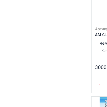
Коричневый
(2)
Оранжевый
(2)
Пудра
(1)
Серый
(1)
Синий
(3)
Артик
Темно-синий
(1)
AM-CL
Хаки
(4)
Чем
Черный
(1)
ЦЕНА ТОВАРА
Кол
Чёрный
(3)
2 850 ₽
8 800 ₽
3000
2 850
5 825
8 800
-