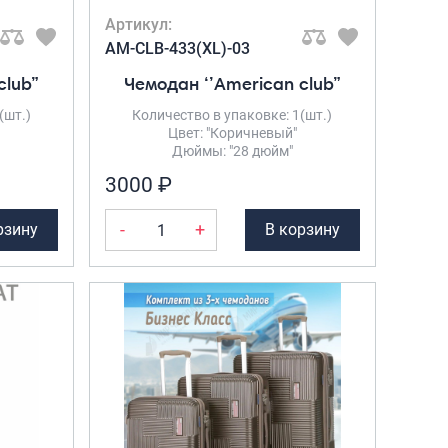
Портпледы
Артикул:
Аксессуары
AM-CLB-433(XL)-03
ЧЕХЛЫ ДЛЯ ЧЕМОДАНОВ
club”
Чемодан ‘’American club”
Мешки для обуви
(шт.)
Количество в упаковке: 1(шт.)
Цвет: "Коричневый"
Пеналы для школы
Дюймы: "28 дюйм"
3000 ₽
Новинки
-
+
рзину
В корзину
Багаж
Чемоданы оптом
Чемоданы на колесах
Чемоданы детские
Пилоты на колесах
Рюкзаки детские для детских
чемоданов
Бьюти-кейсы