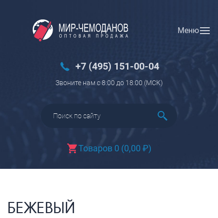
Меню
Вход
Регистрация
Новинки
+7 (495) 151-00-04
Багаж
Звоните нам с 8:00 до 18:00 (МCK)
Чемоданы
Чемоданы на колесах
Чемоданы детские
Чемоданы для животных
Товаров 0
(
0,00
₽
)
Пилоты на колесах
Рюкзаки детские для детских
чемоданов
Бьюти-кейсы
БЕЖЕВЫЙ