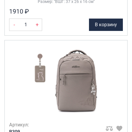
Размер: "ВШГ: 37 х 26 х 16 см"
1910 ₽
-
+
В корзину
Артикул:
B309