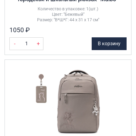
Полиэстер
(2)
Встроенный
Количество в упаковке: 1(шт.)
Саквояжи
Цвет: "Бежевый"
кодовый
Распродажа
Размер: "В*Ш*Г: 44 х 31 х 17 см"
замок
(2)
Сумки
1050 ₽
Встроенный
Сумки колесные
кодовый замок
-
+
В корзину
Сумки спортивные
TSA
(2)
Сумки деловые
Сумки поясные
УВЕЛИЧЕНИЕ
Сумки пляжные
ОБЪЕМА
Сумки для ноутбуков
Да
(2)
Сумки-тележки хозяйственные
Нет
(16)
Сумки-рюкзаки на колёсах
Сумки детские
ВЕСОВАЯ
Рюкзаки
КАТЕГОРИЯ
Рюкзаки городские
Суперлёгкие (1.5
Рюкзаки школьные
~ 4.5кг)
(5)