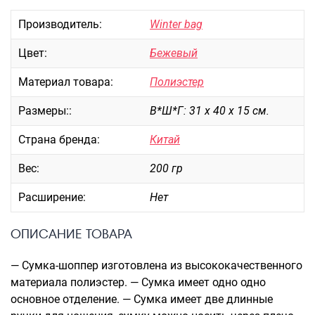
Портпледы
Производитель:
Winter bag
Аксессуары
Цвет:
Бежевый
ЧЕХЛЫ ДЛЯ ЧЕМОДАНОВ
Мешки для обуви
Материал товара:
Полиэстер
Пеналы для школы
Размеры::
В*Ш*Г: 31 х 40 х 15 см.
Страна бренда:
Китай
Новинки
Вес:
200 гр
Багаж
Расширение:
Нет
Чемоданы оптом
Чемоданы на колесах
ОПИСАНИЕ ТОВАРА
Чемоданы детские
Пилоты на колесах
— Сумка-шоппер изготовлена из высококачественного
Рюкзаки детские для детских
материала полиэстер. — Сумка имеет одно одно
чемоданов
основное отделение. — Сумка имеет две длинные
Бьюти-кейсы