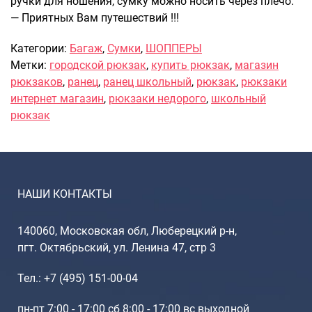
ручки для ношения, сумку можно носить через плечо.
— Приятных Вам путешествий !!!
Саквояжи
Распродажа
Категории:
Багаж
,
Сумки
,
ШОППЕРЫ
Сумки
Метки:
городской рюкзак
,
купить рюкзак
,
магазин
Сумки колесные
рюкзаков
,
ранец
,
ранец школьный
,
рюкзак
,
рюкзаки
интернет магазин
,
рюкзаки недорого
,
школьный
Сумки спортивные
рюкзак
Сумки деловые
Сумки поясные
Сумки пляжные
Сумки для ноутбуков
НАШИ КОНТАКТЫ
Сумки-тележки хозяйственные
Сумки-рюкзаки на колёсах
140060, Московская обл, Люберецкий р-н,
Сумки детские
пгт. Октябрьский, ул. Ленина 47, стр 3
Рюкзаки
Рюкзаки городские
Тел.: +7 (495) 151-00-04
Рюкзаки школьные
пн-пт 7:00 - 17:00 сб 8:00 - 17:00 вс выходной