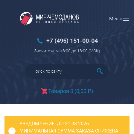
Меню
Вход
Регистрация
Новинки
+7 (495) 151-00-04
Багаж
Звоните нам с 8:00 до 18:00 (МCK)
Чемоданы
Чемоданы на колесах
Чемоданы детские
Чемоданы для животных
Товаров 0
(
0,00
₽
)
Пилоты на колесах
Рюкзаки детские для детских
чемоданов
УВЕДОМЛЕНИЕ:
Бьюти-кейсы
ДО 31.08.2026
МИНИМАЛЬНАЯ СУММА ЗАКАЗА СНИЖЕНА