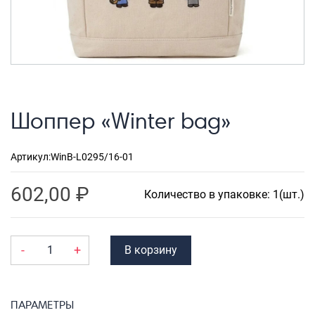
Рюкзаки городские
Рюкзаки школьные
Рюкзаки подростковые
Ранцы школьные
Шоппер «Winter bag»
Рюкзаки детские
Рюкзаки туристические
Артикул:
WinB-L0295/16-01
Рюкзаки для охоты-рыбалки
602,00
₽
Рюкзаки на колесах
Количество в упаковке: 1(шт.)
ШОППЕРЫ
Кейсы и планшеты
-
+
В корзину
Кейсы
Планшеты
ПАРАМЕТРЫ