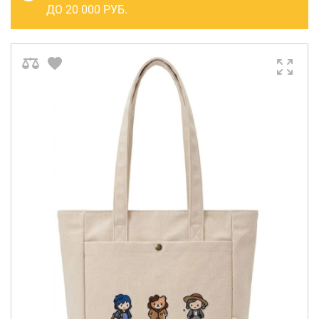
САКВОЯЖИ
ДО 20 000 РУБ.
РАСПРОДАЖА
Сумки
Сумки колесные
Сумки спортивные
Сумки деловые
Сумки поясные
Сумки пляжные
Сумки для ноутбуков
Сумки-тележки хозяйственные
Сумки-рюкзаки на колёсах
Сумки детские
Рюкзаки