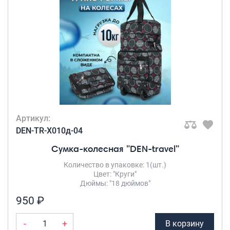
Рюкзаки городские
ЧИСЛО КОЛЕС
Рюкзаки школьные
2 колеса
(1)
Рюкзаки подростковые
Ранцы школьные
МАТЕРИАЛ ТОВАРА
Рюкзаки детские
Полиэстер
(1)
Рюкзаки туристические
Артикул:
Рюкзаки для охоты-рыбалки
УВЕЛИЧЕНИЕ
DEN-TR-X010д-04
ОБЪЕМА
Рюкзаки на колесах
Сумка-колесная "DEN-travel"
Да
(1)
ШОППЕРЫ
Количество в упаковке: 1(шт.)
Цвет: "Круги"
Кейсы и планшеты
Дюймы: "18 дюймов"
Кейсы
950 ₽
Планшеты
-
+
В корзину