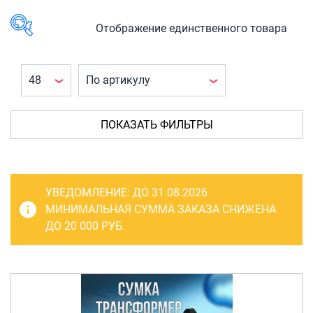
САКВОЯЖИ
РАСПРОДАЖА
Отображение единственного товара
Сумки
В наличии
Сумки колесные
Сумки спортивные
КАТЕГОРИЯ
ТОВАРА
Сумки деловые
ПОКАЗАТЬ ФИЛЬТРЫ
Багаж
(1)
Сумки поясные
Сумки
(1)
Сумки пляжные
Сумки-
УВЕДОМЛЕНИЕ:
ДО 31.08.2026
тележки на
Сумки для ноутбуков
МИНИМАЛЬНАЯ СУММА ЗАКАЗА СНИЖЕНА
колесах
(1)
ДО 20 000 РУБ.
Сумки-тележки хозяйственные
Сумки-
Сумки-рюкзаки на колёсах
тележки
(1)
Сумки детские
ПРОИЗВОДИТЕЛЬ
Рюкзаки
DEN-travel
(1)