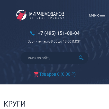
Меню
Вход
Регистрация
Новинки
+7 (495) 151-00-04
Багаж
Звоните нам с 8:00 до 18:00 (МCK)
Чемоданы
Чемоданы на колесах
Чемоданы детские
Чемоданы для животных
Товаров 0
(
0,00
₽
)
Пилоты на колесах
Рюкзаки детские для детских
чемоданов
Бьюти-кейсы
КРУГИ