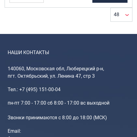
Портпледы
Аксессуары
ЧЕХЛЫ ДЛЯ ЧЕМОДАНОВ
Мешки для обуви
Пеналы для школы
НАШИ КОНТАКТЫ
Новинки
140060, Московская обл, Люберецкий р-н,
пгт. Октябрьский, ул. Ленина 47, стр 3
Багаж
Чемоданы оптом
Тел.: +7 (495) 151-00-04
Чемоданы на колесах
пн-пт 7:00 - 17:00 сб 8:00 - 17:00 вс выходной
Чемоданы детские
Пилоты на колесах
Звонки принимаются с 8:00 до 18:00 (МCK)
Рюкзаки детские для детских
чемоданов
Email:
Бьюти-кейсы