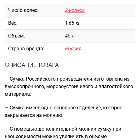
Саквояжи
Число колес:
2 колеса
Распродажа
Вес:
1,65 кг
Сумки
Объем:
45 л
Сумки колесные
Сумки спортивные
Страна бренда:
Россия
Сумки деловые
Сумки поясные
ОПИСАНИЕ ТОВАРА
Сумки пляжные
Сумки для ноутбуков
— Сумка Российского производителя изготовлена из
высокопрочного, морозоустойчивого и влагостойкого
Сумки-тележки хозяйственные
материала.
Сумки-рюкзаки на колёсах
Сумки детские
— Сумка имеет одно основное отделение, которое
Рюкзаки
закрывается на молнию.
Рюкзаки городские
— С помощью дополнительной молнии сумку при
Рюкзаки школьные
необходимости можно увеличить в объеме.