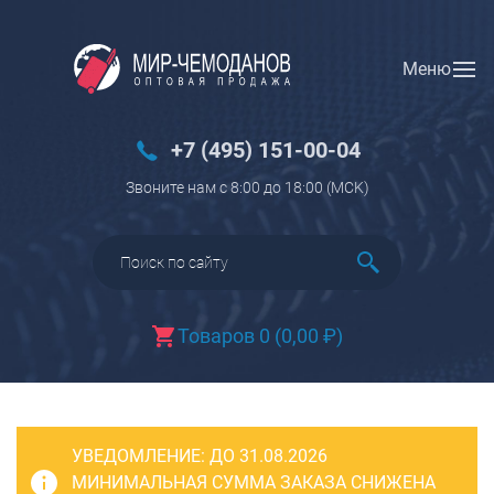
Меню
Вход
Регистрация
Новинки
+7 (495) 151-00-04
Багаж
Звоните нам с 8:00 до 18:00 (МCK)
Чемоданы
Чемоданы на колесах
Чемоданы детские
Чемоданы для животных
Товаров 0
(
0,00
₽
)
Пилоты на колесах
Рюкзаки детские для детских
чемоданов
УВЕДОМЛЕНИЕ:
Бьюти-кейсы
ДО 31.08.2026
МИНИМАЛЬНАЯ СУММА ЗАКАЗА СНИЖЕНА