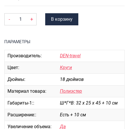
Портпледы
Аксессуары
-
+
В корзину
ЧЕХЛЫ ДЛЯ ЧЕМОДАНОВ
Мешки для обуви
ПАРАМЕТРЫ
Пеналы для школы
Производитель:
DEN-travel
Новинки
Цвет:
Круги
Багаж
Дюймы:
18 дюймов
Чемоданы оптом
Чемоданы на колесах
Материал товара:
Полиэстер
Чемоданы детские
Габариты-1::
Ш*Г*В: 32 х 25 х 45 + 10 см
Пилоты на колесах
Рюкзаки детские для детских
Расширение::
Есть + 10 см
чемоданов
Увеличение объема:
Да
Бьюти-кейсы