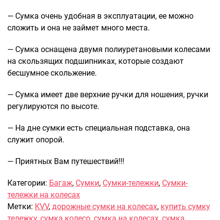
Рюкзаки подростковые
Ранцы школьные
— Сумка очень удобная в эксплуатации, ее можно
сложить и она не займет много места.
Рюкзаки детские
Рюкзаки туристические
— Сумка оснащена двумя полиуретановыми колесами
Рюкзаки для охоты-рыбалки
на скользящих подшипниках, которые создают
Рюкзаки на колесах
бесшумное скольжение.
ШОППЕРЫ
— Сумка имеет две верхние ручки для ношения, ручки
Кейсы и планшеты
регулируются по высоте.
Кейсы
Планшеты
— На дне сумки есть специальная подставка, она
служит опорой.
Аксессуары
Чехлы для чемоданов
— Приятных Вам путешествий!!!
Мешки для обуви
Категории:
Багаж
,
Сумки
,
Сумки-тележки
,
Сумки-
Пеналы для школы
тележки на колесах
Метки:
KVV
,
дорожные сумки на колесах
,
купить сумку
тележку
,
сумка колесо
,
сумка на колесах
,
сумка