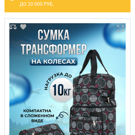
САКВОЯЖИ
ДО 20 000 РУБ.
РАСПРОДАЖА
Сумки
Сумки колесные
Сумки спортивные
Сумки деловые
Сумки поясные
Сумки пляжные
Сумки для ноутбуков
Сумки-тележки хозяйственные
Сумки-рюкзаки на колёсах
Сумки детские
Рюкзаки