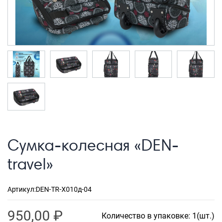
Рюкзаки городские
Рюкзаки школьные
Рюкзаки подростковые
Ранцы школьные
Рюкзаки детские
Рюкзаки туристические
Рюкзаки для охоты-рыбалки
Рюкзаки на колесах
Сумка-колесная «DEN-
ШОППЕРЫ
travel»
Кейсы и планшеты
Кейсы
Артикул:
DEN-TR-X010д-04
Планшеты
950,00
₽
Количество в упаковке: 1(шт.)