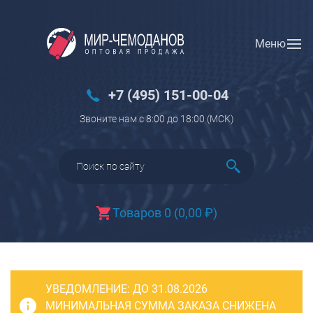
Меню
Вход
Регистрация
Новинки
+7 (495) 151-00-04
Багаж
Звоните нам с 8:00 до 18:00 (МCK)
Чемоданы
Чемоданы на колесах
Чемоданы детские
Чемоданы для животных
Товаров 0
(
0,00
₽
)
Пилоты на колесах
Рюкзаки детские для детских
чемоданов
УВЕДОМЛЕНИЕ:
Бьюти-кейсы
ДО 31.08.2026
МИНИМАЛЬНАЯ СУММА ЗАКАЗА СНИЖЕНА