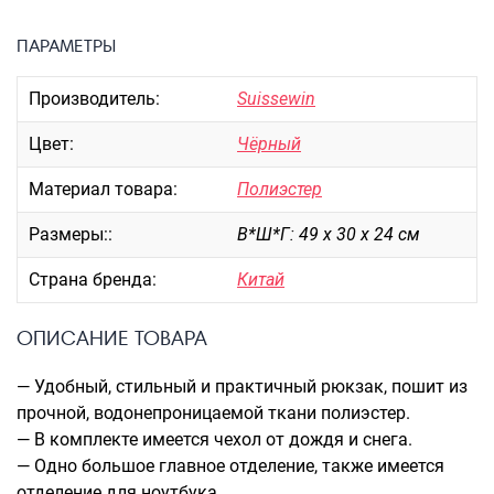
Портпледы
ПАРАМЕТРЫ
Аксессуары
ЧЕХЛЫ ДЛЯ ЧЕМОДАНОВ
Производитель:
Suissewin
Мешки для обуви
Цвет:
Чёрный
Пеналы для школы
Материал товара:
Полиэстер
Размеры::
В*Ш*Г: 49 х 30 х 24 см
Новинки
Багаж
Страна бренда:
Китай
Чемоданы оптом
ОПИСАНИЕ ТОВАРА
Чемоданы на колесах
Чемоданы детские
— Удобный, стильный и практичный рюкзак, пошит из
Пилоты на колесах
прочной, водонепроницаемой ткани полиэстер.
Рюкзаки детские для детских
— В комплекте имеется чехол от дождя и снега.
чемоданов
— Одно большое главное отделение, также имеется
отделение для ноутбука.
Бьюти-кейсы