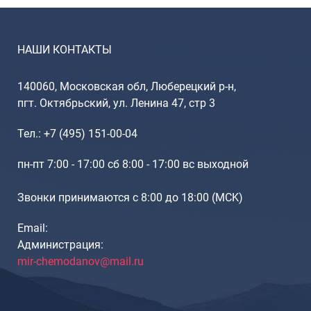
Рюкзаки подростковые
Ранцы школьные
Рюкзаки детские
НАШИ КОНТАКТЫ
Рюкзаки туристические
Рюкзаки для охоты-рыбалки
140060, Московская обл, Люберецкий р-н,
Рюкзаки на колесах
пгт. Октябрьский, ул. Ленина 47, стр 3
ШОППЕРЫ
Тел.: +7 (495) 151-00-04
Кейсы и планшеты
Кейсы
пн-пт 7:00 - 17:00 сб 8:00 - 17:00 вс выходной
Планшеты
Звонки принимаются с 8:00 до 18:00 (МCK)
Аксессуары
Чехлы для чемоданов
Email:
Администрация:
Мешки для обуви
mir-chemodanov@mail.ru
Пеналы для школы