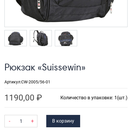
Рюкзаки городские
Рюкзаки школьные
Рюкзаки подростковые
Ранцы школьные
Рюкзаки детские
Рюкзаки туристические
Рюкзак «Suissewin»
Рюкзаки для охоты-рыбалки
Рюкзаки на колесах
Артикул:
CW-2005/56-01
ШОППЕРЫ
1190,00
₽
Количество в упаковке: 1(шт.)
Кейсы и планшеты
Кейсы
-
+
В корзину
Планшеты