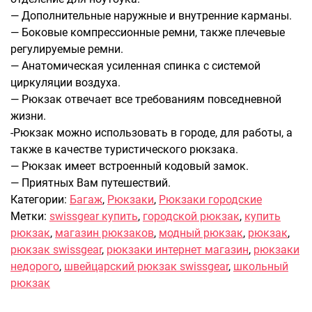
— Дополнительные наружные и внутренние карманы.
Саквояжи
— Боковые компрессионные ремни, также плечевые
Распродажа
регулируемые ремни.
Сумки
— Анатомическая усиленная спинка с системой
Сумки колесные
циркуляции воздуха.
— Рюкзак отвечает все требованиям повседневной
Сумки спортивные
жизни.
Сумки деловые
-Рюкзак можно использовать в городе, для работы, а
Сумки поясные
также в качестве туристического рюкзака.
Сумки пляжные
— Рюкзак имеет встроенный кодовый замок.
Сумки для ноутбуков
— Приятных Вам путешествий.
Сумки-тележки хозяйственные
Категории:
Багаж
,
Рюкзаки
,
Рюкзаки городские
Сумки-рюкзаки на колёсах
Метки:
swissgear купить
,
городской рюкзак
,
купить
Сумки детские
рюкзак
,
магазин рюкзаков
,
модный рюкзак
,
рюкзак
,
рюкзак swissgear
,
рюкзаки интернет магазин
,
рюкзаки
Рюкзаки
недорого
,
швейцарский рюкзак swissgear
,
школьный
Рюкзаки городские
рюкзак
Рюкзаки школьные