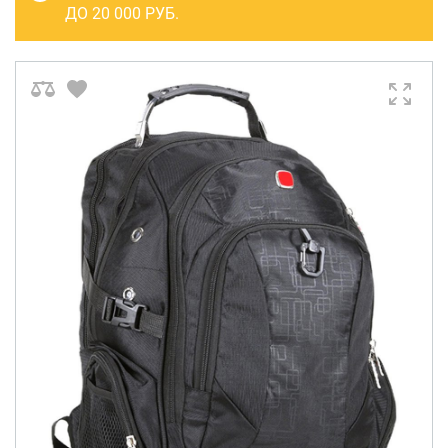
САКВОЯЖИ
ДО 20 000 РУБ.
РАСПРОДАЖА
Сумки
Сумки колесные
Сумки спортивные
Сумки деловые
Сумки поясные
Сумки пляжные
Сумки для ноутбуков
Сумки-тележки хозяйственные
Сумки-рюкзаки на колёсах
Сумки детские
Рюкзаки