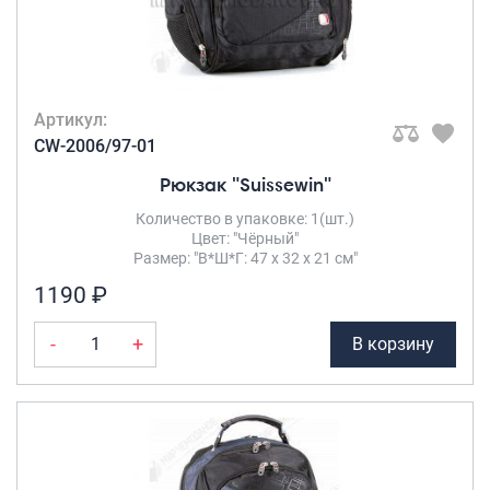
Артикул:
CW-2006/97-01
Рюкзак "Suissewin"
Количество в упаковке: 1(шт.)
Цвет: "Чёрный"
Размер: "В*Ш*Г: 47 х 32 х 21 см"
1190 ₽
-
+
В корзину