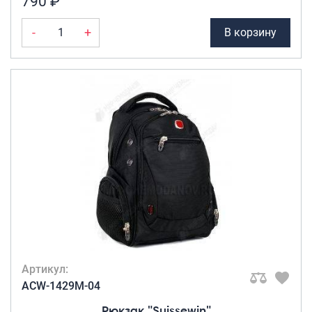
790 ₽
Портпледы
Серый
(11)
Синий
(8)
-
+
В корзину
Аксессуары
Темно-синий
(1)
ЧЕХЛЫ ДЛЯ ЧЕМОДАНОВ
Черный
(4)
Мешки для обуви
Чёрный
(18)
Чёрный с
Пеналы для школы
ЦЕНА ТОВАРА
красным
(1)
630 ₽
1 410 ₽
Чёрный с
Новинки
серым
(1)
630
825
1 020
1 410
Чёрный с
Багаж
синим
(1)
Чемоданы оптом
Чемоданы на колесах
Чемоданы детские
Пилоты на колесах
Артикул:
Рюкзаки детские для детских
ACW-1429M-04
чемоданов
Рюкзак "Suissewin"
Бьюти-кейсы