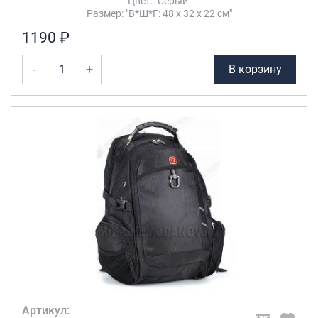
Цвет: "Серый"
Размер: "В*Ш*Г: 48 х 32 х 22 см"
1190 ₽
-
+
В корзину
Артикул: