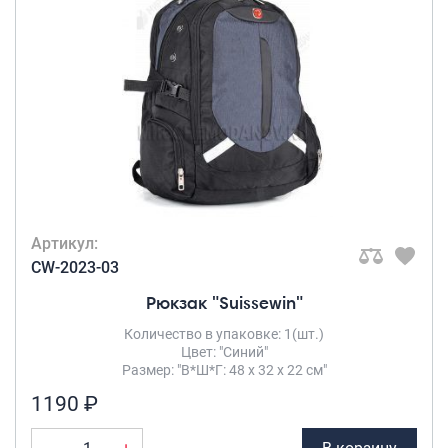
Артикул:
CW-2023-03
Рюкзак "Suissewin"
Количество в упаковке: 1(шт.)
Цвет: "Синий"
Размер: "В*Ш*Г: 48 х 32 х 22 см"
1190 ₽