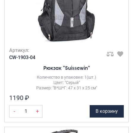
Артикул:
CW-1903-04
Рюкзак "Suissewin"
Количество в упаковке: 1(шт.)
Цвет: "Серый"
Размер: "В*Ш*Г: 47 х 31 х 25 см"
1190 ₽
-
+
В корзину