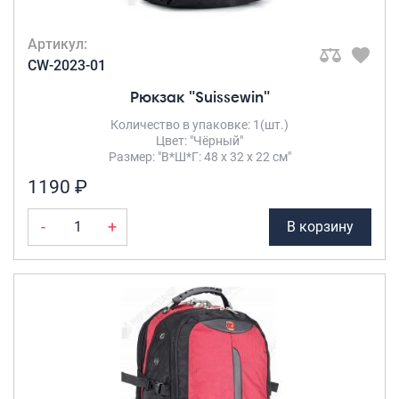
Артикул:
CW-2023-01
Рюкзак "Suissewin"
Количество в упаковке: 1(шт.)
Цвет: "Чёрный"
Размер: "В*Ш*Г: 48 х 32 х 22 см"
1190 ₽
-
+
В корзину