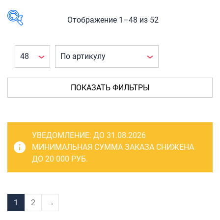
САКВОЯЖИ
РАСПРОДАЖА
Отображение 1–48 из 52
Сумки
В наличии
Сумки колесные
Сумки спортивные
КАТЕГОРИЯ
ТОВАРА
Сумки деловые
ПОКАЗАТЬ ФИЛЬТРЫ
Багаж
(52)
Сумки поясные
Рюкзаки
(52)
Сумки пляжные
Рюкзаки
УВЕДОМЛЕНИЕ:
ДО 31.08.2026
городские
(52)
Сумки для ноутбуков
МИНИМАЛЬНАЯ СУММА ЗАКАЗА СНИЖЕНА
ДО 20 000 РУБ.
Сумки-тележки хозяйственные
Сумки-рюкзаки на колёсах
ПРОИЗВОДИТЕЛЬ
Сумки детские
Lijiebao
(3)
1
2
→
Maibo
(5)
Рюкзаки