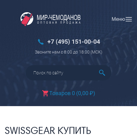
Меню
Вход
Регистрация
Новинки
+7 (495) 151-00-04
Багаж
Звоните нам с 8:00 до 18:00 (МCK)
Чемоданы
Чемоданы на колесах
Чемоданы детские
Чемоданы для животных
Товаров 0
(
0,00
₽
)
Пилоты на колесах
Рюкзаки детские для детских
чемоданов
Бьюти-кейсы
SWISSGEAR КУПИТЬ