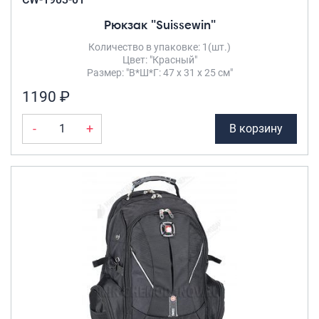
Рюкзак "Suissewin"
Количество в упаковке: 1(шт.)
Цвет: "Красный"
Размер: "В*Ш*Г: 47 х 31 х 25 см"
1190 ₽
-
+
В корзину