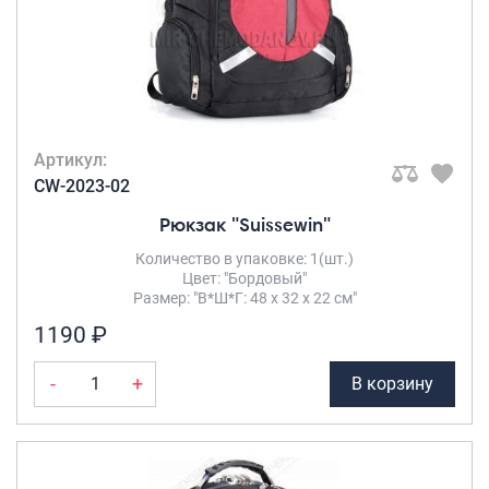
Артикул:
CW-2023-02
Рюкзак "Suissewin"
Количество в упаковке: 1(шт.)
Цвет: "Бордовый"
Размер: "В*Ш*Г: 48 х 32 х 22 см"
1190 ₽
-
+
В корзину