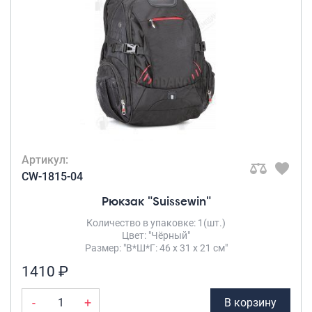
Артикул:
CW-1815-04
Рюкзак "Suissewin"
Количество в упаковке: 1(шт.)
Цвет: "Чёрный"
Размер: "В*Ш*Г: 46 х 31 х 21 см"
1410 ₽
-
+
В корзину