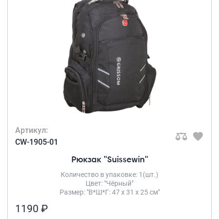
Артикул:
CW-1905-01
Рюкзак "Suissewin"
Количество в упаковке: 1(шт.)
Цвет: "Чёрный"
Размер: "В*Ш*Г: 47 х 31 х 25 см"
1190 ₽