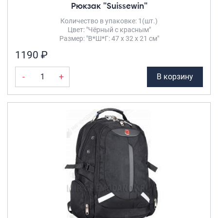
Рюкзак "Suissewin"
Количество в упаковке: 1(шт.)
Цвет: "Чёрный с красным"
Размер: "В*Ш*Г: 47 х 32 х 21 см"
1190 ₽
-
+
В корзину