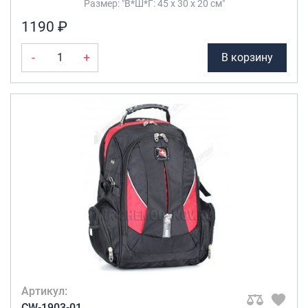
Размер: "В*Ш*Г: 45 х 30 х 20 см"
1190 ₽
-
+
В корзину
Артикул:
CW-1903-01