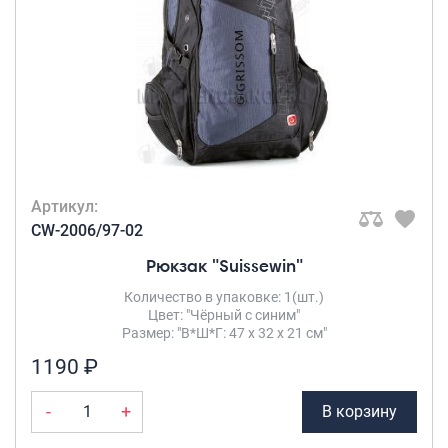
Артикул:
CW-2006/97-02
Рюкзак "Suissewin"
Количество в упаковке: 1(шт.)
Цвет: "Чёрный с синим"
Размер: "В*Ш*Г: 47 х 32 х 21 см"
1190 ₽
-
+
В корзину