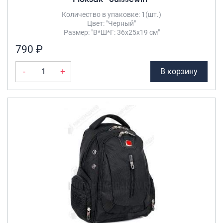
Количество в упаковке: 1(шт.)
Саквояжи
Цвет: "Черный"
Распродажа
Размер: "В*Ш*Г: 36х25х19 см"
Сумки
790 ₽
Сумки колесные
-
+
В корзину
Сумки спортивные
Сумки деловые
Сумки поясные
Сумки пляжные
Сумки для ноутбуков
Сумки-тележки хозяйственные
Сумки-рюкзаки на колёсах
Сумки детские
Рюкзаки
Рюкзаки городские
Рюкзаки школьные