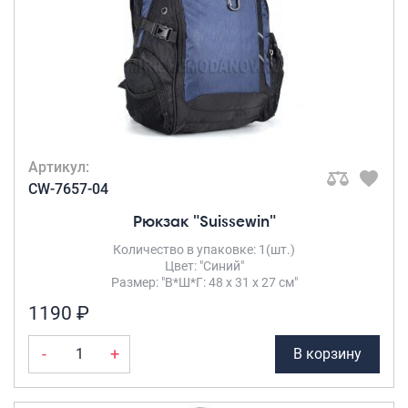
Артикул:
CW-7657-04
Рюкзак "Suissewin"
Количество в упаковке: 1(шт.)
Цвет: "Синий"
Размер: "В*Ш*Г: 48 х 31 х 27 см"
1190 ₽
-
+
В корзину