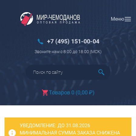
Меню
Вход
Регистрация
Новинки
+7 (495) 151-00-04
Багаж
Звоните нам с 8:00 до 18:00 (МCK)
Чемоданы
Чемоданы на колесах
Чемоданы детские
Чемоданы для животных
Товаров 0
(
0,00
₽
)
Пилоты на колесах
Рюкзаки детские для детских
чемоданов
УВЕДОМЛЕНИЕ:
Бьюти-кейсы
ДО 31.08.2026
МИНИМАЛЬНАЯ СУММА ЗАКАЗА СНИЖЕНА