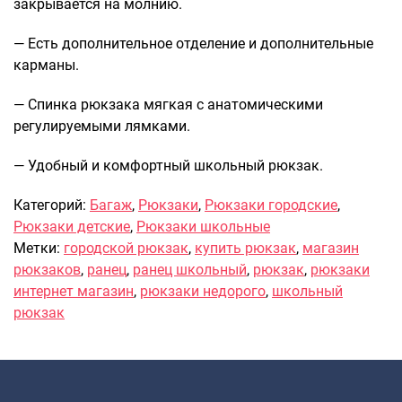
закрывается на молнию.
Саквояжи
— Есть дополнительное отделение и дополнительные
Распродажа
карманы.
Сумки
— Спинка рюкзака мягкая с анатомическими
Сумки колесные
регулируемыми лямками.
Сумки спортивные
Сумки деловые
— Удобный и комфортный школьный рюкзак.
Сумки поясные
Сумки пляжные
Категорий:
Багаж
,
Рюкзаки
,
Рюкзаки городские
,
Сумки для ноутбуков
Рюкзаки детские
,
Рюкзаки школьные
Метки:
городской рюкзак
,
купить рюкзак
,
магазин
Сумки-тележки хозяйственные
рюкзаков
,
ранец
,
ранец школьный
,
рюкзак
,
рюкзаки
Сумки-рюкзаки на колёсах
интернет магазин
,
рюкзаки недорого
,
школьный
Сумки детские
рюкзак
Рюкзаки
Рюкзаки городские
Рюкзаки школьные