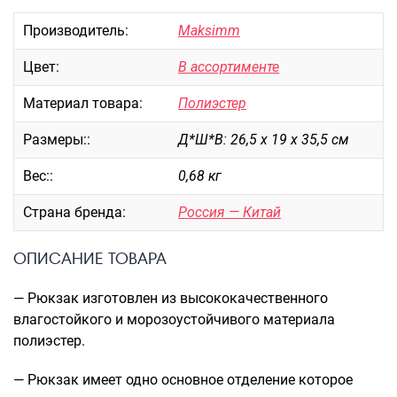
Портпледы
Производитель:
Maksimm
Аксессуары
Цвет:
В ассортименте
ЧЕХЛЫ ДЛЯ ЧЕМОДАНОВ
Мешки для обуви
Материал товара:
Полиэстер
Пеналы для школы
Размеры::
Д*Ш*В: 26,5 х 19 х 35,5 см
Вес::
0,68 кг
Новинки
Страна бренда:
Россия — Китай
Багаж
Чемоданы оптом
ОПИСАНИЕ ТОВАРА
Чемоданы на колесах
— Рюкзак изготовлен из высококачественного
Чемоданы детские
влагостойкого и морозоустойчивого материала
Пилоты на колесах
полиэстер.
Рюкзаки детские для детских
чемоданов
— Рюкзак имеет одно основное отделение которое
Бьюти-кейсы