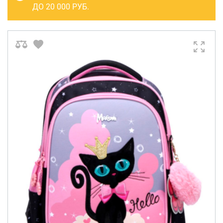
САКВОЯЖИ
ДО 20 000 РУБ.
РАСПРОДАЖА
Сумки
Сумки колесные
Сумки спортивные
Сумки деловые
Сумки поясные
Сумки пляжные
Сумки для ноутбуков
Сумки-тележки хозяйственные
Сумки-рюкзаки на колёсах
Сумки детские
Рюкзаки