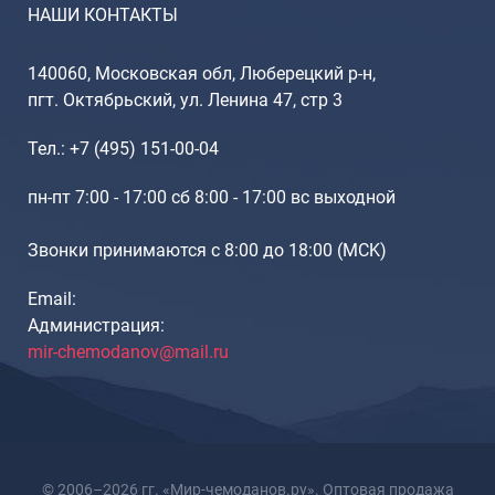
Рюкзаки подростковые
НАШИ КОНТАКТЫ
Ранцы школьные
Рюкзаки детские
140060, Московская обл, Люберецкий р-н,
Рюкзаки туристические
пгт. Октябрьский, ул. Ленина 47, стр 3
Рюкзаки для охоты-рыбалки
Тел.: +7 (495) 151-00-04
Рюкзаки на колесах
ШОППЕРЫ
пн-пт 7:00 - 17:00 сб 8:00 - 17:00 вс выходной
Кейсы и планшеты
Звонки принимаются с 8:00 до 18:00 (МCK)
Кейсы
Планшеты
Email:
Администрация:
Аксессуары
mir-chemodanov@mail.ru
Чехлы для чемоданов
Мешки для обуви
Пеналы для школы
© 2006–2026 гг. «Мир-чемоданов.ру». Оптовая продажа