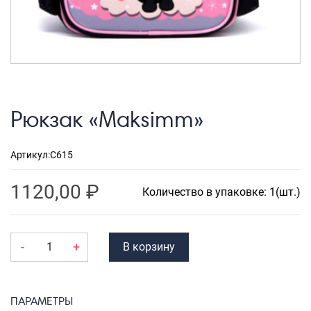
Рюкзаки городские
Рюкзаки школьные
Рюкзаки подростковые
Ранцы школьные
Рюкзак «Maksimm»
Рюкзаки детские
Рюкзаки туристические
Артикул:
C615
Рюкзаки для охоты-рыбалки
1120,00
₽
Рюкзаки на колесах
Количество в упаковке: 1(шт.)
ШОППЕРЫ
Кейсы и планшеты
-
+
В корзину
Кейсы
Планшеты
ПАРАМЕТРЫ