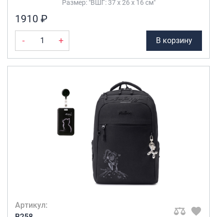
Размер: "ВШГ: 37 х 26 х 16 см"
1910 ₽
-
+
В корзину
Артикул:
B258