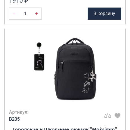
1910 ₽
Портпледы
-
+
В корзину
Аксессуары
ЧЕХЛЫ ДЛЯ ЧЕМОДАНОВ
Мешки для обуви
Пеналы для школы
Новинки
Багаж
Чемоданы оптом
Чемоданы на колесах
Чемоданы детские
Пилоты на колесах
Артикул:
Рюкзаки детские для детских
B205
чемоданов
Городские и Школьные рюкзак "Maksimm"
Бьюти-кейсы