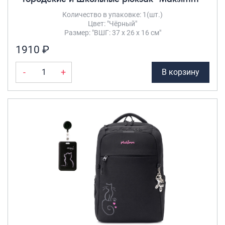
Количество в упаковке: 1(шт.)
Саквояжи
Цвет: "Чёрный"
Распродажа
Размер: "ВШГ: 37 х 26 х 16 см"
Сумки
1910 ₽
Сумки колесные
-
+
В корзину
Сумки спортивные
Сумки деловые
Сумки поясные
Сумки пляжные
Сумки для ноутбуков
Сумки-тележки хозяйственные
Сумки-рюкзаки на колёсах
Сумки детские
Рюкзаки
Рюкзаки городские
Рюкзаки школьные