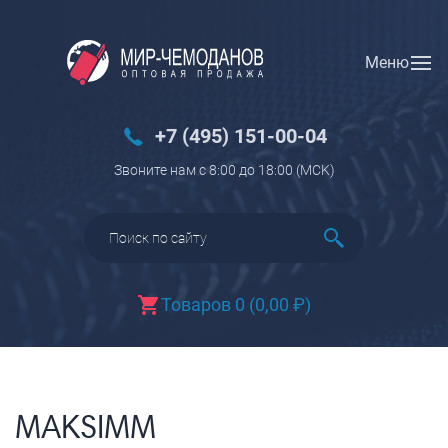
Меню
Вход
Регистрация
Новинки
+7 (495) 151-00-04
Багаж
Звоните нам с 8:00 до 18:00 (МCK)
Чемоданы
Чемоданы на колесах
Чемоданы детские
Чемоданы для животных
Товаров 0
(
0,00
₽
)
Пилоты на колесах
Рюкзаки детские для детских
чемоданов
Бьюти-кейсы
MAKSIMM