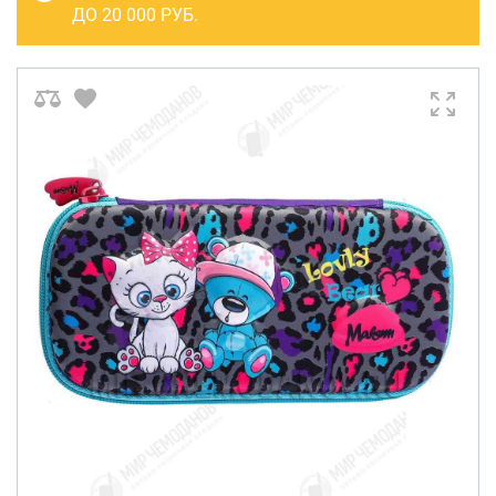
САКВОЯЖИ
ДО 20 000 РУБ.
РАСПРОДАЖА
Сумки
Сумки колесные
Сумки спортивные
Сумки деловые
Сумки поясные
Сумки пляжные
Сумки для ноутбуков
Сумки-тележки хозяйственные
Сумки-рюкзаки на колёсах
Сумки детские
Рюкзаки