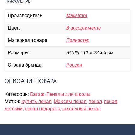
Портпледы
ПАРАМЕТРЫ
Аксессуары
Производитель:
Maksimm
ЧЕХЛЫ ДЛЯ ЧЕМОДАНОВ
Цвет:
В ассортименте
Мешки для обуви
Материал товара:
Полиэстер
Пеналы для школы
Размеры::
В*Ш*Г: 11 х 22 х 5 см
Страна бренда:
Россия
Новинки
Багаж
ОПИСАНИЕ ТОВАРА
Чемоданы оптом
Категории:
Багаж
,
Пеналы для школы
Чемоданы на колесах
Метки:
купить пенал
,
Максим пенал
,
пенал
,
пенал
Чемоданы детские
детский
,
пенал недорого
,
школьный пенал
Пилоты на колесах
Рюкзаки детские для детских
чемоданов
Бьюти-кейсы