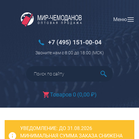
Меню
Вход
Регистрация
Новинки
+7 (495) 151-00-04
Багаж
Звоните нам с 8:00 до 18:00 (МCK)
Чемоданы
Чемоданы на колесах
Чемоданы детские
Чемоданы для животных
Товаров 0
(
0,00
₽
)
Пилоты на колесах
Рюкзаки детские для детских
чемоданов
УВЕДОМЛЕНИЕ:
Бьюти-кейсы
ДО 31.08.2026
МИНИМАЛЬНАЯ СУММА ЗАКАЗА СНИЖЕНА