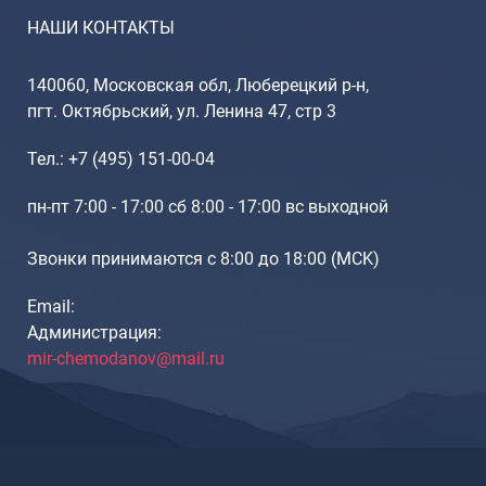
НАШИ КОНТАКТЫ
Саквояжи
Распродажа
140060, Московская обл, Люберецкий р-н,
Сумки
пгт. Октябрьский, ул. Ленина 47, стр 3
Сумки колесные
Сумки спортивные
Тел.: +7 (495) 151-00-04
Сумки деловые
пн-пт 7:00 - 17:00 сб 8:00 - 17:00 вс выходной
Сумки поясные
Сумки пляжные
Звонки принимаются с 8:00 до 18:00 (МCK)
Сумки для ноутбуков
Сумки-тележки хозяйственные
Email:
Администрация:
Сумки-рюкзаки на колёсах
mir-chemodanov@mail.ru
Сумки детские
Рюкзаки
Рюкзаки городские
Рюкзаки школьные