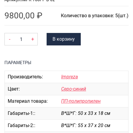
Портпледы
9800,00
₽
Аксессуары
Количество в упаковке: 5(шт.)
ЧЕХЛЫ ДЛЯ ЧЕМОДАНОВ
Мешки для обуви
-
+
В корзину
Пеналы для школы
ПАРАМЕТРЫ
Новинки
Багаж
Производитель:
Impreza
Чемоданы оптом
Цвет:
Серо-синий
Чемоданы на колесах
Чемоданы детские
Материал товара:
ПП-полипропилен
Пилоты на колесах
Габариты-1::
В*Ш*Г: 50 х 33 х 18 см
Рюкзаки детские для детских
чемоданов
Габариты-2::
В*Ш*Г: 55 х 37 х 20 см
Бьюти-кейсы