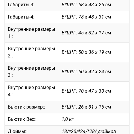
Габариты-3::
В*Ш*Г: 68 х 43 х 25 см
Саквояжи
Габариты-4::
В*Ш*Г: 78 х 48 х 31 см
Распродажа
Сумки
Внутренние размеры
В*Ш*Г: 45 х 32 х 17 см
Сумки колесные
1::
Сумки спортивные
Внутренние размеры
Сумки деловые
В*Ш*Г: 50 х 36 х 19 см
2::
Сумки поясные
Сумки пляжные
Внутренние размеры
В*Ш*Г: 60 х 42 х 24 см
3::
Сумки для ноутбуков
Сумки-тележки хозяйственные
Внутренние размеры
В*Ш*Г: 70 х 47 х 30 см
Сумки-рюкзаки на колёсах
4::
Сумки детские
Бьютик размер::
В*Ш*Г: 26 х 31 х 16 см
Рюкзаки
Рюкзаки городские
Бьютик Вес::
1,0 кг
Рюкзаки школьные
Дюймы::
18/*20/*24/*28/ дюймов