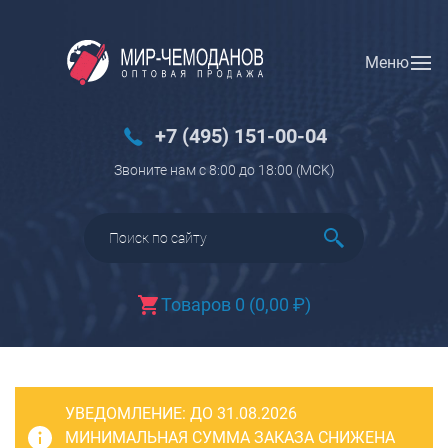
Меню
Вход
Регистрация
Новинки
+7 (495) 151-00-04
Багаж
Звоните нам с 8:00 до 18:00 (МCK)
Чемоданы
Чемоданы на колесах
Чемоданы детские
Чемоданы для животных
Товаров 0
(
0,00
₽
)
Пилоты на колесах
Рюкзаки детские для детских
чемоданов
УВЕДОМЛЕНИЕ:
Бьюти-кейсы
ДО 31.08.2026
МИНИМАЛЬНАЯ СУММА ЗАКАЗА СНИЖЕНА