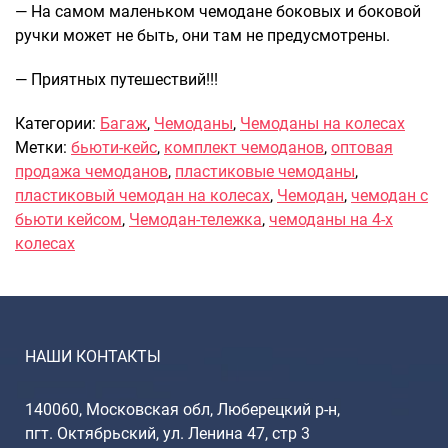
— На самом маленьком чемодане боковых и боковой
ручки может не быть, они там не предусмотрены.
— Приятных путешествий!!!
Категории:
Багаж
,
Чемоданы
,
Чемоданы на колесах
Метки:
бьюти-кейс
,
комплект чемоданов
,
оптовая
продажа чемоданов
,
пластиковые чемоданы
,
пластиковый чемодан на колесах
,
Чемодан
,
чемодан с
бьюти кейсом
,
Чемодан-тележка
,
чемоданы на 4-х
колесах
НАШИ КОНТАКТЫ
140060, Московская обл, Люберецкий р-н,
пгт. Октябрьский, ул. Ленина 47, стр 3