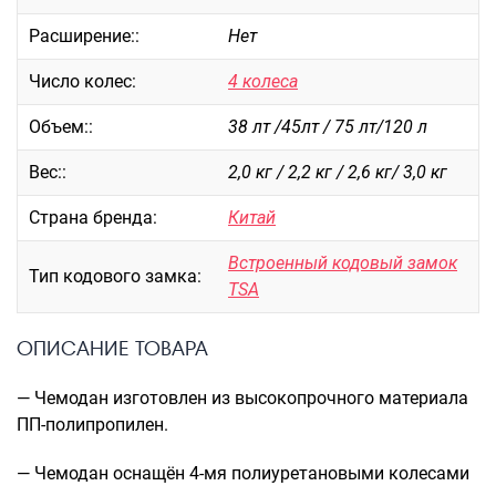
Рюкзаки подростковые
Ранцы школьные
Расширение::
Нет
Рюкзаки детские
Число колес:
4 колеса
Рюкзаки туристические
Рюкзаки для охоты-рыбалки
Объем::
38 лт /45лт / 75 лт/120 л
Рюкзаки на колесах
Вес::
2,0 кг / 2,2 кг / 2,6 кг/ 3,0 кг
ШОППЕРЫ
Страна бренда:
Китай
Кейсы и планшеты
Кейсы
Встроенный кодовый замок
Тип кодового замка:
Планшеты
TSA
Аксессуары
ОПИСАНИЕ ТОВАРА
Чехлы для чемоданов
Мешки для обуви
— Чемодан изготовлен из высокопрочного материала
Пеналы для школы
ПП-полипропилен.
— Чемодан оснащён 4-мя полиуретановыми колесами