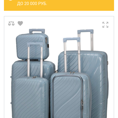
САКВОЯЖИ
ДО 20 000 РУБ.
РАСПРОДАЖА
Сумки
Сумки колесные
Сумки спортивные
Сумки деловые
Сумки поясные
Сумки пляжные
Сумки для ноутбуков
Сумки-тележки хозяйственные
Сумки-рюкзаки на колёсах
Сумки детские
Рюкзаки