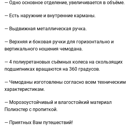
— Одно основное отделение, увеличивается в объёме.
Саквояжи
— Есть наружние и внутренние карманы.
Распродажа
Сумки
— Выдвижная металлическая ручка.
Сумки колесные
— Верхняя и боковая ручки для горизонтально и
Сумки спортивные
вертикального ношения чемодана.
Сумки деловые
Сумки поясные
— 4 полиуретановых съёмных колеса на скользящих
Сумки пляжные
подшипниках вращаются на 360 градусов.
Сумки для ноутбуков
— Чемоданы изготовлены согласно всем техническим
Сумки-тележки хозяйственные
характеристикам.
Сумки-рюкзаки на колёсах
Сумки детские
— Морозоустойчивый и влагостойкий материал
Рюкзаки
Полиэстер с пропиткой.
Рюкзаки городские
— Приятных Вам путешествий!
Рюкзаки школьные