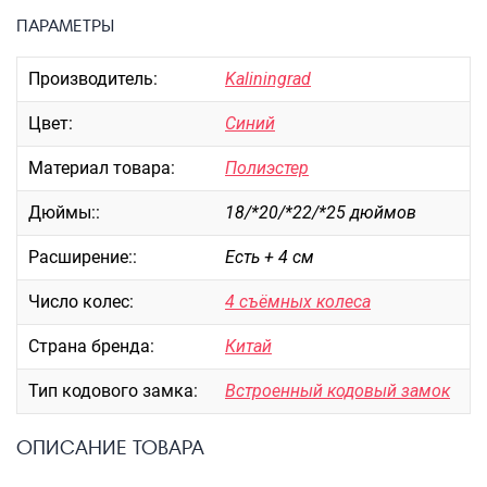
Портпледы
ПАРАМЕТРЫ
Аксессуары
Производитель:
Kaliningrad
ЧЕХЛЫ ДЛЯ ЧЕМОДАНОВ
Мешки для обуви
Цвет:
Синий
Пеналы для школы
Материал товара:
Полиэстер
Дюймы::
18/*20/*22/*25 дюймов
Новинки
Расширение::
Есть + 4 см
Багаж
Число колес:
4 съёмных колеса
Чемоданы оптом
Чемоданы на колесах
Страна бренда:
Китай
Чемоданы детские
Тип кодового замка:
Встроенный кодовый замок
Пилоты на колесах
Рюкзаки детские для детских
ОПИСАНИЕ ТОВАРА
чемоданов
Бьюти-кейсы