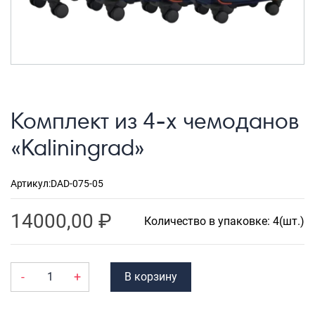
Рюкзаки городские
Рюкзаки школьные
Рюкзаки подростковые
Ранцы школьные
Комплект из 4-х чемоданов
Рюкзаки детские
«Kaliningrad»
Рюкзаки туристические
Рюкзаки для охоты-рыбалки
Артикул:
DAD-075-05
Рюкзаки на колесах
14000,00
₽
ШОППЕРЫ
Количество в упаковке: 4(шт.)
Кейсы и планшеты
Кейсы
-
+
В корзину
Планшеты