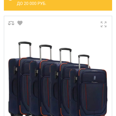
САКВОЯЖИ
ДО 20 000 РУБ.
РАСПРОДАЖА
Сумки
Сумки колесные
Сумки спортивные
Сумки деловые
Сумки поясные
Сумки пляжные
Сумки для ноутбуков
Сумки-тележки хозяйственные
Сумки-рюкзаки на колёсах
Сумки детские
Рюкзаки