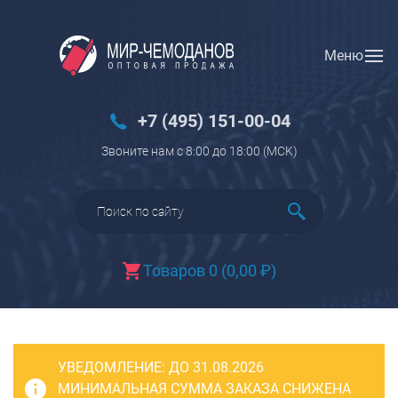
Меню
Вход
Регистрация
Новинки
+7 (495) 151-00-04
Багаж
Звоните нам с 8:00 до 18:00 (МCK)
Чемоданы
Чемоданы на колесах
Чемоданы детские
Чемоданы для животных
Товаров 0
(
0,00
₽
)
Пилоты на колесах
Рюкзаки детские для детских
чемоданов
УВЕДОМЛЕНИЕ:
Бьюти-кейсы
ДО 31.08.2026
МИНИМАЛЬНАЯ СУММА ЗАКАЗА СНИЖЕНА