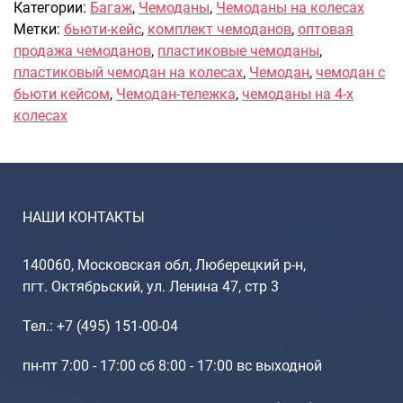
Рюкзаки подростковые
Категории:
Багаж
,
Чемоданы
,
Чемоданы на колесах
Ранцы школьные
Метки:
бьюти-кейс
,
комплект чемоданов
,
оптовая
продажа чемоданов
,
пластиковые чемоданы
,
Рюкзаки детские
пластиковый чемодан на колесах
,
Чемодан
,
чемодан с
Рюкзаки туристические
бьюти кейсом
,
Чемодан-тележка
,
чемоданы на 4-х
Рюкзаки для охоты-рыбалки
колесах
Рюкзаки на колесах
ШОППЕРЫ
Кейсы и планшеты
Кейсы
НАШИ КОНТАКТЫ
Планшеты
140060, Московская обл, Люберецкий р-н,
Аксессуары
пгт. Октябрьский, ул. Ленина 47, стр 3
Чехлы для чемоданов
Мешки для обуви
Тел.: +7 (495) 151-00-04
Пеналы для школы
пн-пт 7:00 - 17:00 сб 8:00 - 17:00 вс выходной