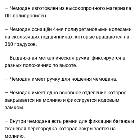
Рюкзаки подростковые
— Чемодан изготовлен из высокопрочного материала
Ранцы школьные
ПП-полипропилен.
Рюкзаки детские
Рюкзаки туристические
— Чемодан оснащён 4-мя полиуретановыми колесами
Рюкзаки для охоты-рыбалки
на скользящих подшипниках, которые вращаются на
Рюкзаки на колесах
360 градусов.
ШОППЕРЫ
— Выдвижная металлическая ручка, фиксируется в
Кейсы и планшеты
разных положениях по высоте.
Кейсы
— Чемодан имеет ручку для ношения чемодана.
Планшеты
— Чемодан имеет одно основное отделение которое
Аксессуары
закрывается на молнию и фиксируется кодовым
Чехлы для чемоданов
замком.
Мешки для обуви
Пеналы для школы
— Внутри чемодана есть ремни для фиксации багажа и
тканевая перегородка которая закрывается на
молнию.