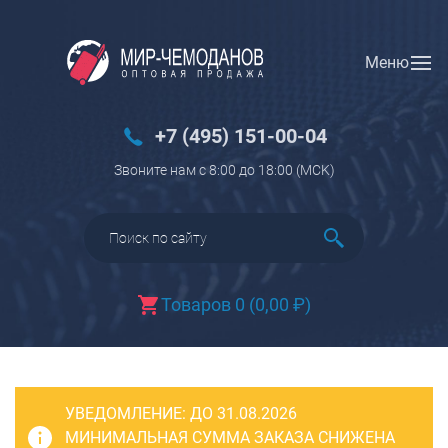
Меню
Вход
Регистрация
Новинки
+7 (495) 151-00-04
Багаж
Звоните нам с 8:00 до 18:00 (МCK)
Чемоданы
Чемоданы на колесах
Чемоданы детские
Чемоданы для животных
Товаров 0
(
0,00
₽
)
Пилоты на колесах
Рюкзаки детские для детских
чемоданов
УВЕДОМЛЕНИЕ:
Бьюти-кейсы
ДО 31.08.2026
МИНИМАЛЬНАЯ СУММА ЗАКАЗА СНИЖЕНА