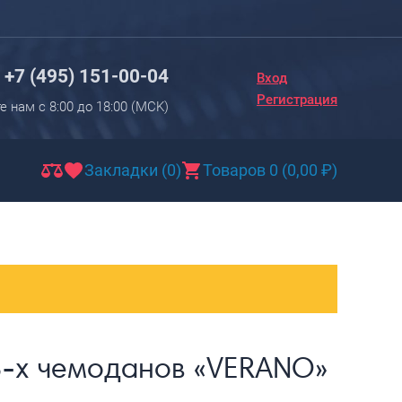
Вход
Регистрация
+7 (495) 151-00-04
Вход
Новинки
Регистрация
е нам с 8:00 до 18:00 (МCK)
Багаж
Чемоданы
Закладки (0)
Товаров 0
(
0,00
₽
)
Чемоданы на колесах
Чемоданы детские
Чемоданы для животных
Пилоты на колесах
Рюкзаки детские для детских
чемоданов
3-х чемоданов «VERANO»
Бьюти-кейсы