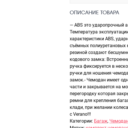
ОПИСАНИЕ ТОВАРА
— ABS это ударопрочный а
Температура эксплуатации 
характеристики ABS, ударн
съёмных полиуретановых 
резиной создают бесшумно
кодового замка: Встроен
ручка фиксируется в неско
ручки для ношения чемода
замок.- Чемодан имеет одн
части и закрывается на м
перегородку которая закр
ремни для крепления бага
клади, при желании колес
с Verano!!!
Категории:
Багаж
,
Чемода
Метки:
комплект чемодан