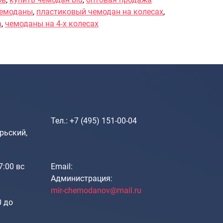
чемоданы
,
пластиковый чемодан на колесах
,
Саквояжи
а
,
чемоданы на 4-х колесах
Распродажа
Сумки
Сумки колесные
Сумки спортивные
Сумки деловые
Сумки поясные
Сумки пляжные
Тел.: +7 (495) 151-00-04
Сумки для ноутбуков
рьский,
Сумки-тележки хозяйственные
Сумки-рюкзаки на колёсах
Сумки детские
17:00 вс
Email:
Администрация:
Рюкзаки
mir-chemodanov@mail.ru
Рюкзаки городские
0 до
Рюкзаки школьные