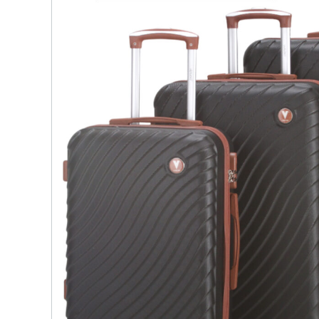
детских чемоданов
Сумки дл
Бьюти-кейсы
Сумки-т
хозяйст
САКВОЯЖИ
Сумки-рю
колёсах
Сумки де