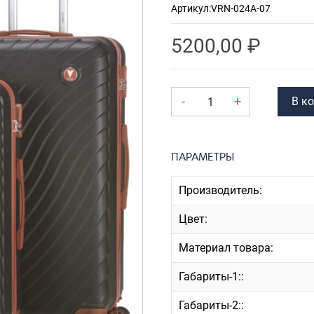
Артикул:
VRN-024A-07
Рюкзаки
я ноутбуков
туристические
ележки
5200,00
₽
Рюкзаки для охоты-
венные
рыбалки
кзаки на
Рюкзаки на колесах
-
+
В к
тские
ШОППЕРЫ
ПАРАМЕТРЫ
Производитель:
Цвет:
Материал товара:
Габариты-1::
Габариты-2::