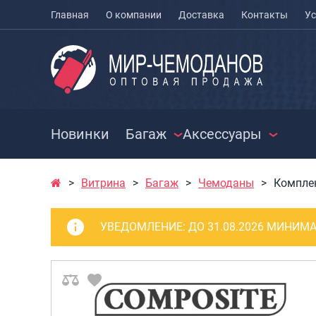
Главная
О компании
Доставка
Контакты
Ус
Новинки
Багаж
Аксессуары
Витрина
Багаж
Чемоданы
Комплек
ЧЕМОДАНЫ
ЧЕХЛЫ ДЛЯ
РАСПРО
ЧЕМОДАНОВ
СУМКИ
Чемоданы на колесах
УВЕДОМЛЕНИЕ:
ДО 31.08.2026 МИНИМА
МЕШКИ ДЛЯ ОБУВИ
Чемоданы детские
Сумки к
Чемоданы для
Сумки с
животных
Сумки д
Пилоты на колесах
Сумки п
Рюкзаки детские для
Сумки п