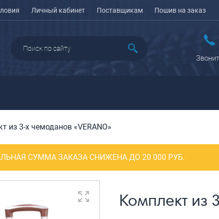
ловия
Личный кабинет
Поставщикам
Пошив на заказ
Звонит
т из 3-х чемоданов «VERANO»
ДАЖА
ПЕНАЛЫ ДЛЯ ШКОЛЫ
РЮКЗАКИ
КЕЙСЫ И ПЛАНШЕТЫ
Рюкзаки городские
Кейсы
ЛЬНАЯ СУММА ЗАКАЗА СНИЖЕНА ДО 20 000 РУБ.
Рюкзаки школьные
Планшеты
олесные
Рюкзаки
портивные
ПОРТПЛЕДЫ
подростковые
еловые
Комплект из 
Ранцы школьные
оясные
Рюкзаки детские
ляжные