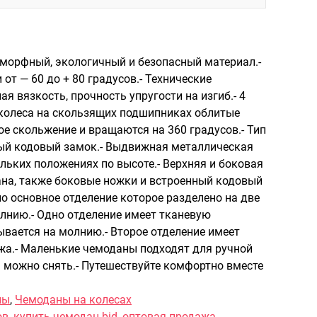
Портпледы
Аксессуары
ЧЕХЛЫ ДЛЯ ЧЕМОДАНОВ
морфный, экологичный и безопасный материал.-
от — 60 до + 80 градусов.- Технические
Мешки для обуви
ая вязкость, прочность упругости на изгиб.- 4
Пеналы для школы
колеса на скользящих подшипниках облитые
е скольжение и вращаются на 360 градусов.- Тип
ный кодовый замок.- Выдвижная металлическая
Новинки
льких положениях по высоте.- Верхняя и боковая
Багаж
на, также боковые ножки и встроенный кодовый
о основное отделение которое разделено на две
Чемоданы оптом
олнию.- Одно отделение имеет тканевую
Чемоданы на колесах
ывается на молнию.- Второе отделение имеет
Чемоданы детские
жа.- Маленькие чемоданы подходят для ручной
Пилоты на колесах
а можно снять.- Путешествуйте комфортно вместе
Рюкзаки детские для детских
чемоданов
ны
,
Чемоданы на колесах
ов
,
купить чемодан bid
,
оптовая продажа
Бьюти-кейсы