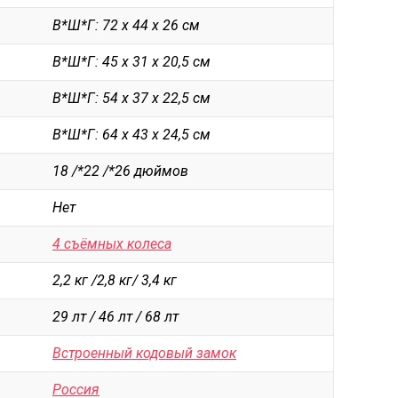
Рюкзаки городские
В*Ш*Г: 72 х 44 х 26 см
Рюкзаки школьные
В*Ш*Г: 45 х 31 х 20,5 см
Рюкзаки подростковые
В*Ш*Г: 54 х 37 х 22,5 см
Ранцы школьные
В*Ш*Г: 64 х 43 х 24,5 см
Рюкзаки детские
18 /*22 /*26 дюймов
Рюкзаки туристические
Нет
Рюкзаки для охоты-рыбалки
Рюкзаки на колесах
4 съёмных колеса
ШОППЕРЫ
2,2 кг /2,8 кг/ 3,4 кг
Кейсы и планшеты
29 лт / 46 лт / 68 лт
Кейсы
Встроенный кодовый замок
Планшеты
Россия