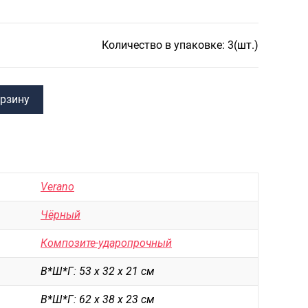
САКВОЯЖИ
РАСПРОДАЖА
Количество в упаковке: 3(шт.)
Сумки
Сумки колесные
Сумки спортивные
орзину
Сумки деловые
Сумки поясные
Сумки пляжные
Verano
Сумки для ноутбуков
Чёрный
Сумки-тележки хозяйственные
Композите-ударопрочный
Сумки-рюкзаки на колёсах
В*Ш*Г: 53 х 32 х 21 см
Сумки детские
В*Ш*Г: 62 х 38 х 23 см
Рюкзаки