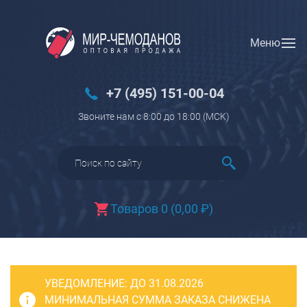
Меню
Вход
Регистрация
Новинки
+7 (495) 151-00-04
Багаж
Звоните нам с 8:00 до 18:00 (МCK)
Чемоданы
Чемоданы на колесах
Чемоданы детские
Чемоданы для животных
Товаров 0
(
0,00
₽
)
Пилоты на колесах
Рюкзаки детские для детских
чемоданов
УВЕДОМЛЕНИЕ:
Бьюти-кейсы
ДО 31.08.2026
МИНИМАЛЬНАЯ СУММА ЗАКАЗА СНИЖЕНА