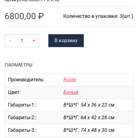
Портпледы
6800,00
₽
Аксессуары
Количество в упаковке: 3(шт.)
ЧЕХЛЫ ДЛЯ ЧЕМОДАНОВ
Мешки для обуви
-
+
В корзину
Пеналы для школы
ПАРАМЕТРЫ
Новинки
Багаж
Производитель:
Ruida
Чемоданы оптом
Цвет:
Белый
Чемоданы на колесах
Чемоданы детские
Габариты-1::
В*Ш*Г: 54 х 36 х 22 см
Пилоты на колесах
Габариты-2::
В*Ш*Г: 64 х 42 х 26 см
Рюкзаки детские для детских
чемоданов
Габариты-3::
В*Ш*Г: 74 х 48 х 30 см
Бьюти-кейсы