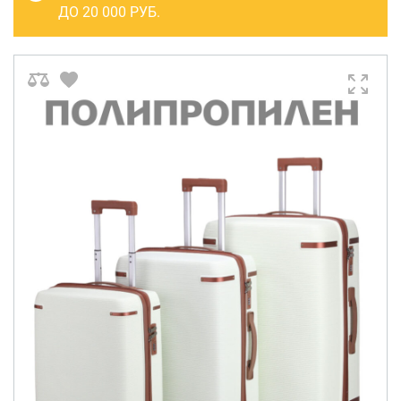
САКВОЯЖИ
ДО 20 000 РУБ.
РАСПРОДАЖА
Сумки
Сумки колесные
Сумки спортивные
Сумки деловые
Сумки поясные
Сумки пляжные
Сумки для ноутбуков
Сумки-тележки хозяйственные
Сумки-рюкзаки на колёсах
Сумки детские
Рюкзаки