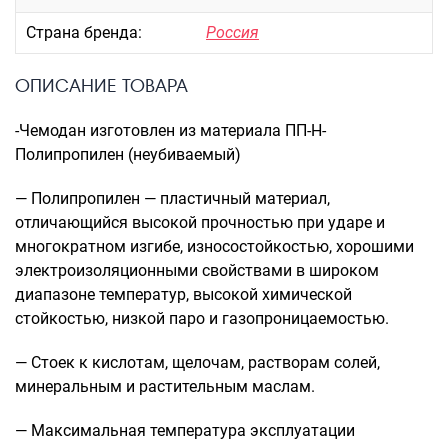
Рюкзаки подростковые
Ранцы школьные
Страна бренда:
Россия
Рюкзаки детские
ОПИСАНИЕ ТОВАРА
Рюкзаки туристические
Рюкзаки для охоты-рыбалки
-Чемодан изготовлен из материала ПП-Н-
Рюкзаки на колесах
Полипропилен (неубиваемый)
ШОППЕРЫ
Кейсы и планшеты
— Полипропилен — пластичный материал,
отличающийся высокой прочностью при ударе и
Кейсы
многократном изгибе, износостойкостью, хорошими
Планшеты
электроизоляционными свойствами в широком
диапазоне температур, высокой химической
Аксессуары
стойкостью, низкой паро и газопроницаемостью.
Чехлы для чемоданов
Мешки для обуви
— Стоек к кислотам, щелочам, растворам солей,
Пеналы для школы
минеральным и растительным маслам.
— Максимальная температура эксплуатации