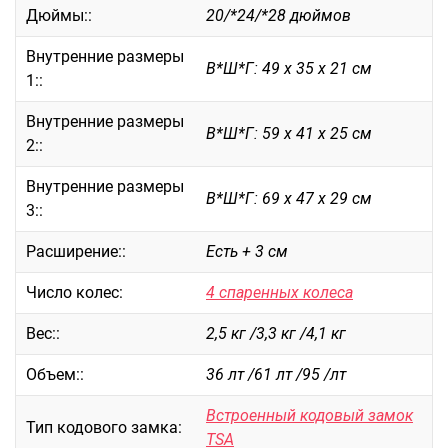
Дюймы::
20/*24/*28 дюймов
Саквояжи
Внутренние размеры
Распродажа
В*Ш*Г: 49 х 35 х 21 см
1::
Сумки
Сумки колесные
Внутренние размеры
В*Ш*Г: 59 х 41 х 25 см
Сумки спортивные
2::
Сумки деловые
Внутренние размеры
Сумки поясные
В*Ш*Г: 69 х 47 х 29 см
3::
Сумки пляжные
Расширение::
Есть + 3 см
Сумки для ноутбуков
Сумки-тележки хозяйственные
Число колес:
4 спаренных колеса
Сумки-рюкзаки на колёсах
Сумки детские
Вес::
2,5 кг /3,3 кг /4,1 кг
Рюкзаки
Объем::
36 лт /61 лт /95 /лт
Рюкзаки городские
Встроенный кодовый замок
Рюкзаки школьные
Тип кодового замка:
TSA