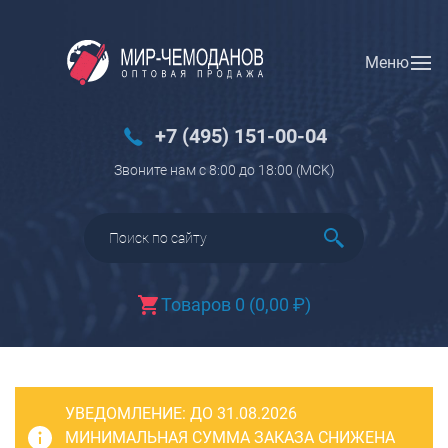
Меню
Вход
Регистрация
Новинки
+7 (495) 151-00-04
Багаж
Звоните нам с 8:00 до 18:00 (МCK)
Чемоданы
Чемоданы на колесах
Чемоданы детские
Чемоданы для животных
Товаров 0
(
0,00
₽
)
Пилоты на колесах
Рюкзаки детские для детских
чемоданов
УВЕДОМЛЕНИЕ:
Бьюти-кейсы
ДО 31.08.2026
МИНИМАЛЬНАЯ СУММА ЗАКАЗА СНИЖЕНА