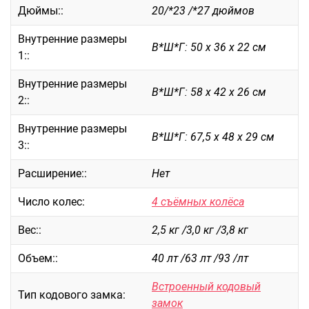
Дюймы::
20/*23 /*27 дюймов
Саквояжи
Внутренние размеры
Распродажа
В*Ш*Г: 50 х 36 х 22 см
1::
Сумки
Сумки колесные
Внутренние размеры
В*Ш*Г: 58 х 42 х 26 см
Сумки спортивные
2::
Сумки деловые
Внутренние размеры
Сумки поясные
В*Ш*Г: 67,5 х 48 х 29 см
3::
Сумки пляжные
Расширение::
Нет
Сумки для ноутбуков
Сумки-тележки хозяйственные
Число колес:
4 съёмных колёса
Сумки-рюкзаки на колёсах
Сумки детские
Вес::
2,5 кг /3,0 кг /3,8 кг
Рюкзаки
Объем::
40 лт /63 лт /93 /лт
Рюкзаки городские
Встроенный кодовый
Рюкзаки школьные
Тип кодового замка:
замок