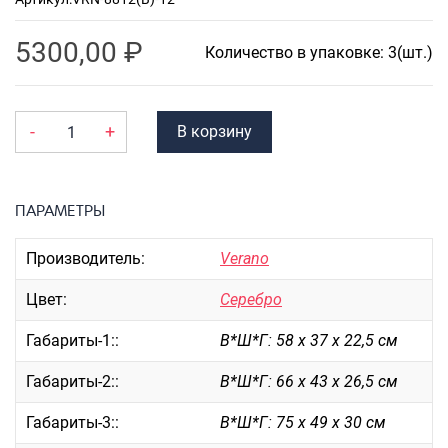
Портпледы
5300,00
₽
Аксессуары
Количество в упаковке: 3(шт.)
ЧЕХЛЫ ДЛЯ ЧЕМОДАНОВ
Мешки для обуви
-
+
В корзину
Пеналы для школы
ПАРАМЕТРЫ
Новинки
Багаж
Производитель:
Verano
Чемоданы оптом
Цвет:
Серебро
Чемоданы на колесах
Чемоданы детские
Габариты-1::
В*Ш*Г: 58 х 37 х 22,5 см
Пилоты на колесах
Габариты-2::
В*Ш*Г: 66 х 43 х 26,5 см
Рюкзаки детские для детских
чемоданов
Габариты-3::
В*Ш*Г: 75 х 49 х 30 см
Бьюти-кейсы