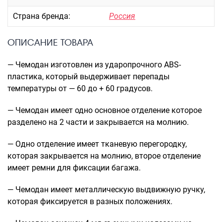
Рюкзаки подростковые
Ранцы школьные
Страна бренда:
Россия
Рюкзаки детские
ОПИСАНИЕ ТОВАРА
Рюкзаки туристические
Рюкзаки для охоты-рыбалки
— Чемодан изготовлен из ударопрочного ABS-
Рюкзаки на колесах
пластика, который выдерживает перепады
ШОППЕРЫ
температуры от — 60 до + 60 градусов.
Кейсы и планшеты
— Чемодан имеет одно основное отделение которое
Кейсы
разделено на 2 части и закрывается на молнию.
Планшеты
— Одно отделение имеет тканевую перегородку,
Аксессуары
которая закрывается на молнию, второе отделение
Чехлы для чемоданов
имеет ремни для фиксации багажа.
Мешки для обуви
Пеналы для школы
— Чемодан имеет металлическую выдвижную ручку,
которая фиксируется в разных положениях.