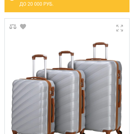
САКВОЯЖИ
ДО 20 000 РУБ.
РАСПРОДАЖА
Сумки
Сумки колесные
Сумки спортивные
Сумки деловые
Сумки поясные
Сумки пляжные
Сумки для ноутбуков
Сумки-тележки хозяйственные
Сумки-рюкзаки на колёсах
Сумки детские
Рюкзаки