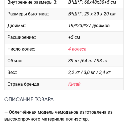
Внутренние размеры 3::
В*Ш*Г: 68х48х30+5 см
Саквояжи
Размеры бьютика::
В*Ш*Г: 29 х 39 х 20 см
Распродажа
Сумки
Дюймы::
19/*23/*27 дюймов
Сумки колесные
Расширение::
+5 см
Сумки спортивные
Сумки деловые
Число колес:
4 колеса
Сумки поясные
Объем::
39 лт /64 лт / 93 лт
Сумки пляжные
Сумки для ноутбуков
Вес::
2,2 кг / 3,0 кг / 3,4 кг
Сумки-тележки хозяйственные
Страна бренда:
Китай
Сумки-рюкзаки на колёсах
Сумки детские
ОПИСАНИЕ ТОВАРА
Рюкзаки
— Облегчённая модель чемоданов изготовлена из
Рюкзаки городские
высокопрочного материала полиэстер.
Рюкзаки школьные