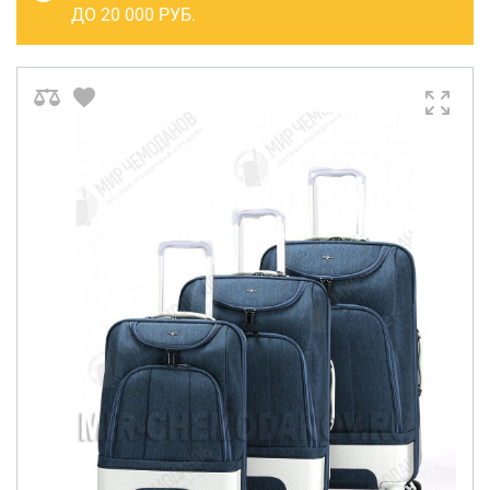
САКВОЯЖИ
ДО 20 000 РУБ.
РАСПРОДАЖА
Сумки
Сумки колесные
Сумки спортивные
Сумки деловые
Сумки поясные
Сумки пляжные
Сумки для ноутбуков
Сумки-тележки хозяйственные
Сумки-рюкзаки на колёсах
Сумки детские
Рюкзаки