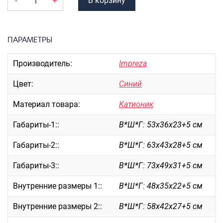
-
+
В корзину
Портпледы
Аксессуары
ЧЕХЛЫ ДЛЯ ЧЕМОДАНОВ
ПАРАМЕТРЫ
Мешки для обуви
Производитель:
Impreza
Пеналы для школы
Цвет:
Синий
Материал товара:
Катионик
Новинки
Габариты-1::
В*Ш*Г: 53х36х23+5 см
Багаж
Чемоданы оптом
Габариты-2::
В*Ш*Г: 63х43х28+5 см
Чемоданы на колесах
Габариты-3::
В*Ш*Г: 73х49х31+5 см
Чемоданы детские
Пилоты на колесах
Внутренние размеры 1::
В*Ш*Г: 48х35х22+5 см
Рюкзаки детские для детских
Внутренние размеры 2::
В*Ш*Г: 58х42х27+5 см
чемоданов
Бьюти-кейсы