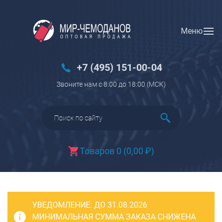
Меню
Вход
Регистрация
Новинки
+7 (495) 151-00-04
Багаж
Звоните нам с 8:00 до 18:00 (МCK)
Чемоданы
Чемоданы на колесах
Чемоданы детские
Чемоданы для животных
Товаров 0
(
0,00
₽
)
Пилоты на колесах
Рюкзаки детские для детских
чемоданов
УВЕДОМЛЕНИЕ:
Бьюти-кейсы
ДО 31.08.2026
МИНИМАЛЬНАЯ СУММА ЗАКАЗА СНИЖЕНА