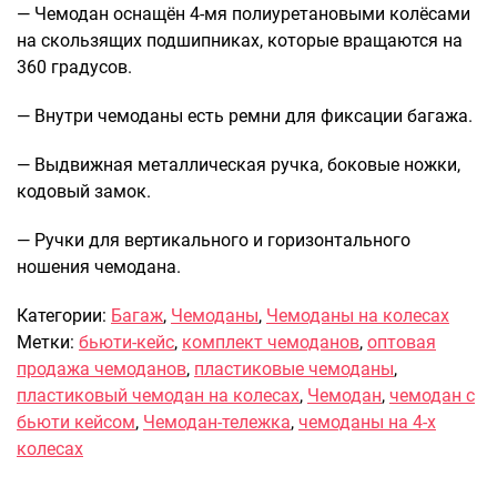
Рюкзаки подростковые
— Чемодан оснащён 4-мя полиуретановыми колёсами
Ранцы школьные
на скользящих подшипниках, которые вращаются на
Рюкзаки детские
360 градусов.
Рюкзаки туристические
— Внутри чемоданы есть ремни для фиксации багажа.
Рюкзаки для охоты-рыбалки
Рюкзаки на колесах
— Выдвижная металлическая ручка, боковые ножки,
ШОППЕРЫ
кодовый замок.
Кейсы и планшеты
— Ручки для вертикального и горизонтального
Кейсы
ношения чемодана.
Планшеты
Категории:
Багаж
,
Чемоданы
,
Чемоданы на колесах
Аксессуары
Метки:
бьюти-кейс
,
комплект чемоданов
,
оптовая
Чехлы для чемоданов
продажа чемоданов
,
пластиковые чемоданы
,
Мешки для обуви
пластиковый чемодан на колесах
,
Чемодан
,
чемодан с
Пеналы для школы
бьюти кейсом
,
Чемодан-тележка
,
чемоданы на 4-х
колесах