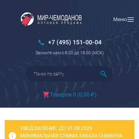
Меню
Вход
Регистрация
Новинки
+7 (495) 151-00-04
Багаж
Звоните нам с 8:00 до 18:00 (МCK)
Чемоданы
Чемоданы на колесах
Чемоданы детские
Чемоданы для животных
Товаров 0
(
0,00
₽
)
Пилоты на колесах
Рюкзаки детские для детских
чемоданов
УВЕДОМЛЕНИЕ:
Бьюти-кейсы
ДО 31.08.2026
МИНИМАЛЬНАЯ СУММА ЗАКАЗА СНИЖЕНА