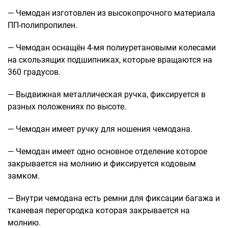
Рюкзаки подростковые
— Чемодан изготовлен из высокопрочного материала
Ранцы школьные
ПП-полипропилен.
Рюкзаки детские
Рюкзаки туристические
— Чемодан оснащён 4-мя полиуретановыми колесами
Рюкзаки для охоты-рыбалки
на скользящих подшипниках, которые вращаются на
Рюкзаки на колесах
360 градусов.
ШОППЕРЫ
— Выдвижная металлическая ручка, фиксируется в
Кейсы и планшеты
разных положениях по высоте.
Кейсы
— Чемодан имеет ручку для ношения чемодана.
Планшеты
— Чемодан имеет одно основное отделение которое
Аксессуары
закрывается на молнию и фиксируется кодовым
Чехлы для чемоданов
замком.
Мешки для обуви
Пеналы для школы
— Внутри чемодана есть ремни для фиксации багажа и
тканевая перегородка которая закрывается на
молнию.