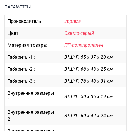
Портпледы
ПАРАМЕТРЫ
Аксессуары
Производитель:
Impreza
ЧЕХЛЫ ДЛЯ ЧЕМОДАНОВ
Мешки для обуви
Цвет:
Светло-серый
Пеналы для школы
Материал товара:
ПП-полипропилен
Габариты-1::
В*Ш*Г: 55 х 37 х 20 см
Новинки
Габариты-2::
В*Ш*Г: 68 х 43 х 25 см
Багаж
Габариты-3::
В*Ш*Г: 78 х 48 х 31 см
Чемоданы оптом
Чемоданы на колесах
Внутренние размеры
В*Ш*Г: 50 х 36 х 19 см
Чемоданы детские
1::
Пилоты на колесах
Внутренние размеры
Рюкзаки детские для детских
В*Ш*Г: 60 х 42 х 24 см
2::
чемоданов
Бьюти-кейсы