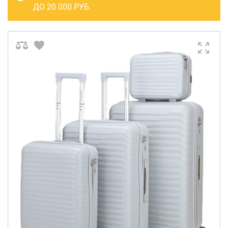
САКВОЯЖИ
ДО 20 000 РУБ.
РАСПРОДАЖА
Сумки
Сумки колесные
Сумки спортивные
Сумки деловые
Сумки поясные
Сумки пляжные
Сумки для ноутбуков
Сумки-тележки хозяйственные
Сумки-рюкзаки на колёсах
Сумки детские
Рюкзаки