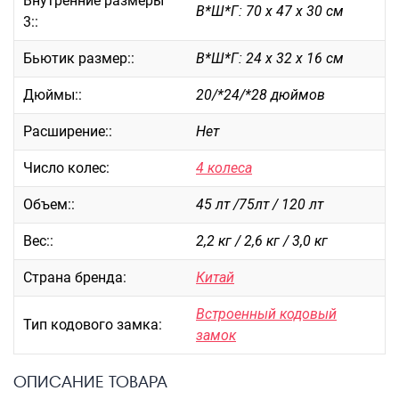
Внутренние размеры
В*Ш*Г: 70 х 47 х 30 см
3::
Саквояжи
Распродажа
Бьютик размер::
В*Ш*Г: 24 х 32 х 16 см
Сумки
Дюймы::
20/*24/*28 дюймов
Сумки колесные
Сумки спортивные
Расширение::
Нет
Сумки деловые
Число колес:
4 колеса
Сумки поясные
Сумки пляжные
Объем::
45 лт /75лт / 120 лт
Сумки для ноутбуков
Вес::
2,2 кг / 2,6 кг / 3,0 кг
Сумки-тележки хозяйственные
Сумки-рюкзаки на колёсах
Страна бренда:
Китай
Сумки детские
Встроенный кодовый
Тип кодового замка:
Рюкзаки
замок
Рюкзаки городские
Рюкзаки школьные
ОПИСАНИЕ ТОВАРА