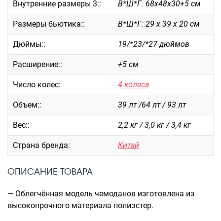
Внутренние размеры 3::
В*Ш*Г: 68х48х30+5 см
Саквояжи
Размеры бьютика::
В*Ш*Г: 29 х 39 х 20 см
Распродажа
Сумки
Дюймы::
19/*23/*27 дюймов
Сумки колесные
Расширение::
+5 см
Сумки спортивные
Сумки деловые
Число колес:
4 колеса
Сумки поясные
Объем::
39 лт /64 лт / 93 лт
Сумки пляжные
Сумки для ноутбуков
Вес::
2,2 кг / 3,0 кг / 3,4 кг
Сумки-тележки хозяйственные
Страна бренда:
Китай
Сумки-рюкзаки на колёсах
Сумки детские
ОПИСАНИЕ ТОВАРА
Рюкзаки
— Облегчённая модель чемоданов изготовлена из
Рюкзаки городские
высокопрочного материала полиэстер.
Рюкзаки школьные