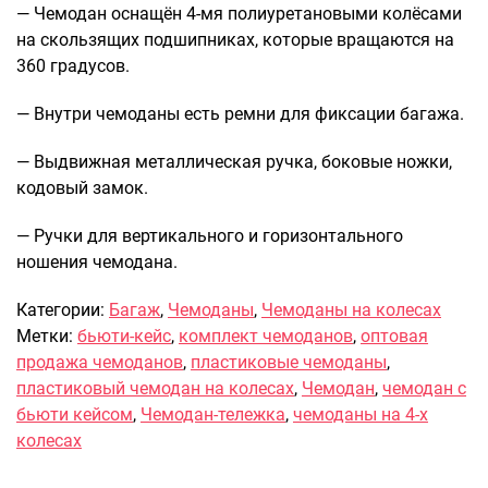
Рюкзаки подростковые
— Чемодан оснащён 4-мя полиуретановыми колёсами
Ранцы школьные
на скользящих подшипниках, которые вращаются на
Рюкзаки детские
360 градусов.
Рюкзаки туристические
— Внутри чемоданы есть ремни для фиксации багажа.
Рюкзаки для охоты-рыбалки
Рюкзаки на колесах
— Выдвижная металлическая ручка, боковые ножки,
ШОППЕРЫ
кодовый замок.
Кейсы и планшеты
— Ручки для вертикального и горизонтального
Кейсы
ношения чемодана.
Планшеты
Категории:
Багаж
,
Чемоданы
,
Чемоданы на колесах
Аксессуары
Метки:
бьюти-кейс
,
комплект чемоданов
,
оптовая
Чехлы для чемоданов
продажа чемоданов
,
пластиковые чемоданы
,
Мешки для обуви
пластиковый чемодан на колесах
,
Чемодан
,
чемодан с
Пеналы для школы
бьюти кейсом
,
Чемодан-тележка
,
чемоданы на 4-х
колесах