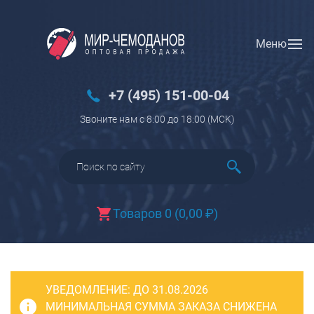
Меню
Вход
Регистрация
Новинки
+7 (495) 151-00-04
Багаж
Звоните нам с 8:00 до 18:00 (МCK)
Чемоданы
Чемоданы на колесах
Чемоданы детские
Чемоданы для животных
Товаров 0
(
0,00
₽
)
Пилоты на колесах
Рюкзаки детские для детских
чемоданов
УВЕДОМЛЕНИЕ:
Бьюти-кейсы
ДО 31.08.2026
МИНИМАЛЬНАЯ СУММА ЗАКАЗА СНИЖЕНА