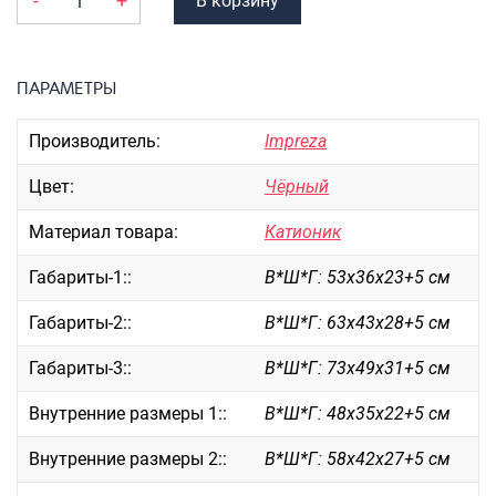
-
+
В корзину
Портпледы
Аксессуары
ЧЕХЛЫ ДЛЯ ЧЕМОДАНОВ
ПАРАМЕТРЫ
Мешки для обуви
Производитель:
Impreza
Пеналы для школы
Цвет:
Чёрный
Материал товара:
Катионик
Новинки
Габариты-1::
В*Ш*Г: 53х36х23+5 см
Багаж
Чемоданы оптом
Габариты-2::
В*Ш*Г: 63х43х28+5 см
Чемоданы на колесах
Габариты-3::
В*Ш*Г: 73х49х31+5 см
Чемоданы детские
Пилоты на колесах
Внутренние размеры 1::
В*Ш*Г: 48х35х22+5 см
Рюкзаки детские для детских
Внутренние размеры 2::
В*Ш*Г: 58х42х27+5 см
чемоданов
Бьюти-кейсы