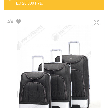
САКВОЯЖИ
ДО 20 000 РУБ.
РАСПРОДАЖА
Сумки
Сумки колесные
Сумки спортивные
Сумки деловые
Сумки поясные
Сумки пляжные
Сумки для ноутбуков
Сумки-тележки хозяйственные
Сумки-рюкзаки на колёсах
Сумки детские
Рюкзаки