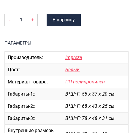
Портпледы
Аксессуары
-
+
В корзину
ЧЕХЛЫ ДЛЯ ЧЕМОДАНОВ
Мешки для обуви
ПАРАМЕТРЫ
Пеналы для школы
Производитель:
Impreza
Новинки
Цвет:
Белый
Багаж
Материал товара:
ПП-полипропилен
Чемоданы оптом
Чемоданы на колесах
Габариты-1::
В*Ш*Г: 55 х 37 х 20 см
Чемоданы детские
Габариты-2::
В*Ш*Г: 68 х 43 х 25 см
Пилоты на колесах
Рюкзаки детские для детских
Габариты-3::
В*Ш*Г: 78 х 48 х 31 см
чемоданов
Внутренние размеры
Бьюти-кейсы