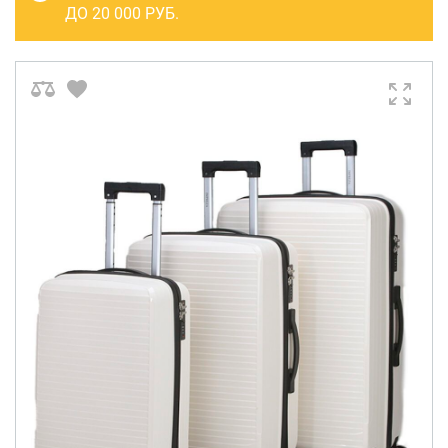
САКВОЯЖИ
ДО 20 000 РУБ.
РАСПРОДАЖА
Сумки
Сумки колесные
Сумки спортивные
Сумки деловые
Сумки поясные
Сумки пляжные
Сумки для ноутбуков
Сумки-тележки хозяйственные
Сумки-рюкзаки на колёсах
Сумки детские
Рюкзаки