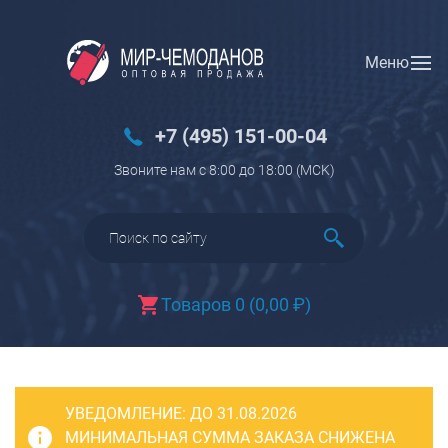
Меню
Вход
Регистрация
Новинки
+7 (495) 151-00-04
Багаж
Звоните нам с 8:00 до 18:00 (МCK)
Чемоданы
Чемоданы на колесах
Чемоданы детские
Чемоданы для животных
Товаров 0
(
0,00
₽
)
Пилоты на колесах
Рюкзаки детские для детских
чемоданов
УВЕДОМЛЕНИЕ:
Бьюти-кейсы
ДО 31.08.2026
МИНИМАЛЬНАЯ СУММА ЗАКАЗА СНИЖЕНА