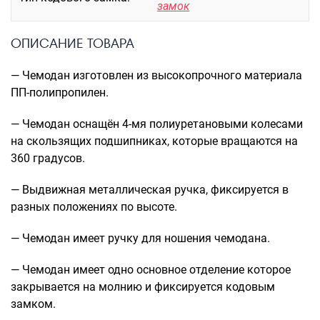
Рюкзаки подростковые
замок
Ранцы школьные
Рюкзаки детские
ОПИСАНИЕ ТОВАРА
Рюкзаки туристические
— Чемодан изготовлен из высокопрочного материала
Рюкзаки для охоты-рыбалки
ПП-полипропилен.
Рюкзаки на колесах
ШОППЕРЫ
— Чемодан оснащён 4-мя полиуретановыми колесами
Кейсы и планшеты
на скользящих подшипниках, которые вращаются на
360 градусов.
Кейсы
Планшеты
— Выдвижная металлическая ручка, фиксируется в
разных положениях по высоте.
Аксессуары
Чехлы для чемоданов
— Чемодан имеет ручку для ношения чемодана.
Мешки для обуви
— Чемодан имеет одно основное отделение которое
Пеналы для школы
закрывается на молнию и фиксируется кодовым
замком.