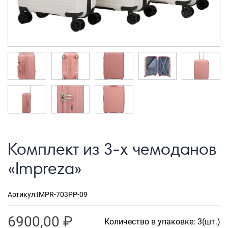
Рюкзаки городские
Рюкзаки школьные
Рюкзаки подростковые
Ранцы школьные
Рюкзаки детские
Рюкзаки туристические
Рюкзаки для охоты-рыбалки
Рюкзаки на колесах
Комплект из 3-х чемоданов
ШОППЕРЫ
«Impreza»
Кейсы и планшеты
Кейсы
Артикул:
IMPR-703PP-09
Планшеты
6900,00
₽
Количество в упаковке: 3(шт.)