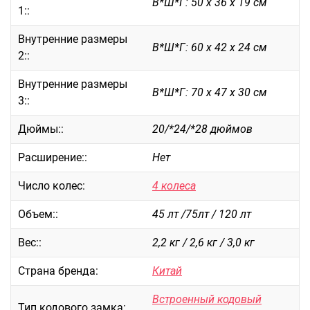
В*Ш*Г: 50 х 36 х 19 см
1::
Саквояжи
Внутренние размеры
Распродажа
В*Ш*Г: 60 х 42 х 24 см
2::
Сумки
Сумки колесные
Внутренние размеры
В*Ш*Г: 70 х 47 х 30 см
Сумки спортивные
3::
Сумки деловые
Дюймы::
20/*24/*28 дюймов
Сумки поясные
Сумки пляжные
Расширение::
Нет
Сумки для ноутбуков
Число колес:
4 колеса
Сумки-тележки хозяйственные
Сумки-рюкзаки на колёсах
Объем::
45 лт /75лт / 120 лт
Сумки детские
Вес::
2,2 кг / 2,6 кг / 3,0 кг
Рюкзаки
Страна бренда:
Китай
Рюкзаки городские
Рюкзаки школьные
Встроенный кодовый
Тип кодового замка: