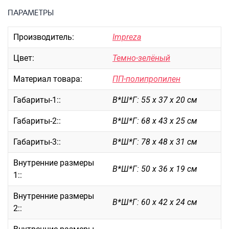
Портпледы
ПАРАМЕТРЫ
Аксессуары
Производитель:
Impreza
ЧЕХЛЫ ДЛЯ ЧЕМОДАНОВ
Мешки для обуви
Цвет:
Темно-зелёный
Пеналы для школы
Материал товара:
ПП-полипропилен
Габариты-1::
В*Ш*Г: 55 х 37 х 20 см
Новинки
Габариты-2::
В*Ш*Г: 68 х 43 х 25 см
Багаж
Габариты-3::
В*Ш*Г: 78 х 48 х 31 см
Чемоданы оптом
Чемоданы на колесах
Внутренние размеры
В*Ш*Г: 50 х 36 х 19 см
Чемоданы детские
1::
Пилоты на колесах
Внутренние размеры
Рюкзаки детские для детских
В*Ш*Г: 60 х 42 х 24 см
2::
чемоданов
Бьюти-кейсы