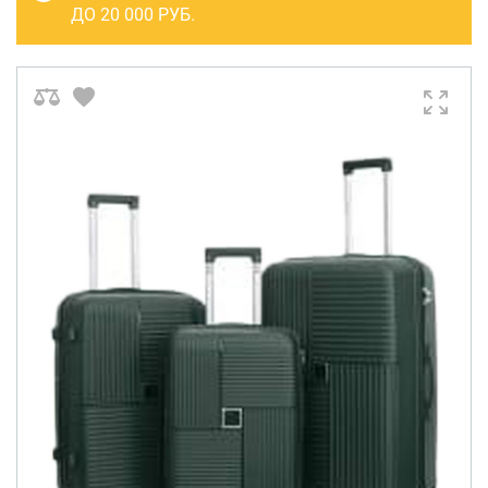
САКВОЯЖИ
ДО 20 000 РУБ.
РАСПРОДАЖА
Сумки
Сумки колесные
Сумки спортивные
Сумки деловые
Сумки поясные
Сумки пляжные
Сумки для ноутбуков
Сумки-тележки хозяйственные
Сумки-рюкзаки на колёсах
Сумки детские
Рюкзаки