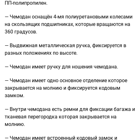
Рюкзаки подростковые
ПП-полипропилен.
Ранцы школьные
— Чемодан оснащён 4-мя полиуретановыми колесами
Рюкзаки детские
на скользящих подшипниках, которые вращаются на
Рюкзаки туристические
360 градусов.
Рюкзаки для охоты-рыбалки
Рюкзаки на колесах
— Выдвижная металлическая ручка, фиксируется в
разных положениях по высоте.
ШОППЕРЫ
Кейсы и планшеты
— Чемодан имеет ручку для ношения чемодана.
Кейсы
Планшеты
— Чемодан имеет одно основное отделение которое
закрывается на молнию и фиксируется кодовым
Аксессуары
замком.
Чехлы для чемоданов
— Внутри чемодана есть ремни для фиксации багажа и
Мешки для обуви
тканевая перегородка которая закрывается на
Пеналы для школы
молнию.
— Чемодан имеет встроенный кодовый замок и