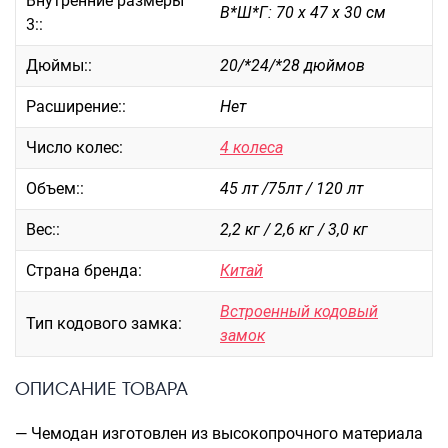
Внутренние размеры
В*Ш*Г: 70 х 47 х 30 см
3::
Саквояжи
Распродажа
Дюймы::
20/*24/*28 дюймов
Сумки
Расширение::
Нет
Сумки колесные
Сумки спортивные
Число колес:
4 колеса
Сумки деловые
Объем::
45 лт /75лт / 120 лт
Сумки поясные
Сумки пляжные
Вес::
2,2 кг / 2,6 кг / 3,0 кг
Сумки для ноутбуков
Страна бренда:
Китай
Сумки-тележки хозяйственные
Сумки-рюкзаки на колёсах
Встроенный кодовый
Тип кодового замка:
Сумки детские
замок
Рюкзаки
ОПИСАНИЕ ТОВАРА
Рюкзаки городские
Рюкзаки школьные
— Чемодан изготовлен из высокопрочного материала