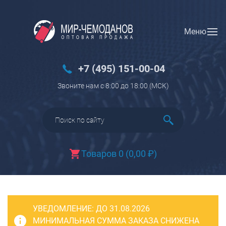
Меню
Вход
Регистрация
Новинки
+7 (495) 151-00-04
Багаж
Звоните нам с 8:00 до 18:00 (МCK)
Чемоданы
Чемоданы на колесах
Чемоданы детские
Чемоданы для животных
Товаров 0
(
0,00
₽
)
Пилоты на колесах
Рюкзаки детские для детских
чемоданов
УВЕДОМЛЕНИЕ:
Бьюти-кейсы
ДО 31.08.2026
МИНИМАЛЬНАЯ СУММА ЗАКАЗА СНИЖЕНА