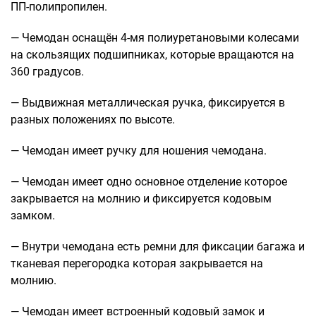
Рюкзаки подростковые
ПП-полипропилен.
Ранцы школьные
— Чемодан оснащён 4-мя полиуретановыми колесами
Рюкзаки детские
на скользящих подшипниках, которые вращаются на
Рюкзаки туристические
360 градусов.
Рюкзаки для охоты-рыбалки
Рюкзаки на колесах
— Выдвижная металлическая ручка, фиксируется в
разных положениях по высоте.
ШОППЕРЫ
Кейсы и планшеты
— Чемодан имеет ручку для ношения чемодана.
Кейсы
Планшеты
— Чемодан имеет одно основное отделение которое
закрывается на молнию и фиксируется кодовым
Аксессуары
замком.
Чехлы для чемоданов
— Внутри чемодана есть ремни для фиксации багажа и
Мешки для обуви
тканевая перегородка которая закрывается на
Пеналы для школы
молнию.
— Чемодан имеет встроенный кодовый замок и