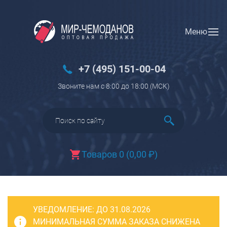
Меню
Вход
Регистрация
Новинки
+7 (495) 151-00-04
Багаж
Звоните нам с 8:00 до 18:00 (МCK)
Чемоданы
Чемоданы на колесах
Чемоданы детские
Чемоданы для животных
Товаров 0
(
0,00
₽
)
Пилоты на колесах
Рюкзаки детские для детских
чемоданов
УВЕДОМЛЕНИЕ:
Бьюти-кейсы
ДО 31.08.2026
МИНИМАЛЬНАЯ СУММА ЗАКАЗА СНИЖЕНА