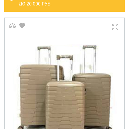
САКВОЯЖИ
ДО 20 000 РУБ.
РАСПРОДАЖА
Сумки
Сумки колесные
Сумки спортивные
Сумки деловые
Сумки поясные
Сумки пляжные
Сумки для ноутбуков
Сумки-тележки хозяйственные
Сумки-рюкзаки на колёсах
Сумки детские
Рюкзаки