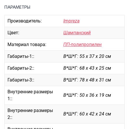
Портпледы
ПАРАМЕТРЫ
Аксессуары
Производитель:
Impreza
ЧЕХЛЫ ДЛЯ ЧЕМОДАНОВ
Мешки для обуви
Цвет:
Шампанский
Пеналы для школы
Материал товара:
ПП-полипропилен
Габариты-1::
В*Ш*Г: 55 х 37 х 20 см
Новинки
Габариты-2::
В*Ш*Г: 68 х 43 х 25 см
Багаж
Габариты-3::
В*Ш*Г: 78 х 48 х 31 см
Чемоданы оптом
Чемоданы на колесах
Внутренние размеры
В*Ш*Г: 50 х 36 х 19 см
Чемоданы детские
1::
Пилоты на колесах
Внутренние размеры
Рюкзаки детские для детских
В*Ш*Г: 60 х 42 х 24 см
2::
чемоданов
Бьюти-кейсы