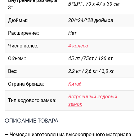
Внутренние размеры
В*Ш*Г: 70 х 47 х 30 см
3::
Саквояжи
Распродажа
Дюймы::
20/*24/*28 дюймов
Сумки
Расширение::
Нет
Сумки колесные
Сумки спортивные
Число колес:
4 колеса
Сумки деловые
Объем::
45 лт /75лт / 120 лт
Сумки поясные
Сумки пляжные
Вес::
2,2 кг / 2,6 кг / 3,0 кг
Сумки для ноутбуков
Страна бренда:
Китай
Сумки-тележки хозяйственные
Сумки-рюкзаки на колёсах
Встроенный кодовый
Тип кодового замка:
Сумки детские
замок
Рюкзаки
ОПИСАНИЕ ТОВАРА
Рюкзаки городские
Рюкзаки школьные
— Чемодан изготовлен из высокопрочного материала