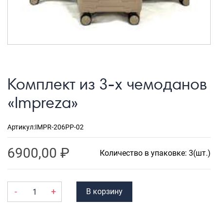
Рюкзаки городские
Рюкзаки школьные
Рюкзаки подростковые
Ранцы школьные
Комплект из 3-х чемоданов
Рюкзаки детские
«Impreza»
Рюкзаки туристические
Рюкзаки для охоты-рыбалки
Артикул:
IMPR-206PP-02
Рюкзаки на колесах
6900,00
₽
ШОППЕРЫ
Количество в упаковке: 3(шт.)
Кейсы и планшеты
Кейсы
-
+
В корзину
Планшеты