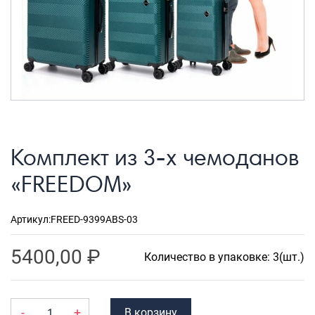
Рюкзаки городские
Рюкзаки школьные
Рюкзаки подростковые
Ранцы школьные
Рюкзаки детские
Рюкзаки туристические
Комплект из 3-х чемоданов
Рюкзаки для охоты-рыбалки
«FREEDOM»
Рюкзаки на колесах
ШОППЕРЫ
Артикул:
FREED-9399ABS-03
Кейсы и планшеты
5400,00
₽
Количество в упаковке: 3(шт.)
Кейсы
Планшеты
-
+
В корзину