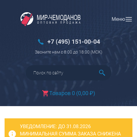
Меню
Вход
Регистрация
Новинки
+7 (495) 151-00-04
Багаж
Звоните нам с 8:00 до 18:00 (МCK)
Чемоданы
Чемоданы на колесах
Чемоданы детские
Чемоданы для животных
Товаров 0
(
0,00
₽
)
Пилоты на колесах
Рюкзаки детские для детских
чемоданов
УВЕДОМЛЕНИЕ:
Бьюти-кейсы
ДО 31.08.2026
МИНИМАЛЬНАЯ СУММА ЗАКАЗА СНИЖЕНА