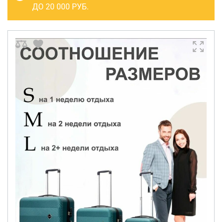
САКВОЯЖИ
ДО 20 000 РУБ.
РАСПРОДАЖА
Сумки
Сумки колесные
Сумки спортивные
Сумки деловые
Сумки поясные
Сумки пляжные
Сумки для ноутбуков
Сумки-тележки хозяйственные
Сумки-рюкзаки на колёсах
Сумки детские
Рюкзаки