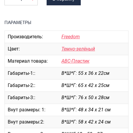
Портпледы
Аксессуары
ПАРАМЕТРЫ
ЧЕХЛЫ ДЛЯ ЧЕМОДАНОВ
Мешки для обуви
Производитель:
Freedom
Пеналы для школы
Цвет:
Темно-зелёный
Материал товара:
АВС-Пластик
Новинки
Габариты-1::
В*Ш*Г: 55 х 36 х 22см
Багаж
Чемоданы оптом
Габариты-2::
В*Ш*Г: 65 х 42 х 25см
Чемоданы на колесах
Габариты-3::
В*Ш*Г: 76 х 50 х 28см
Чемоданы детские
Пилоты на колесах
Внут размеры: 1:
В*Ш*Г: 48 х 34 х 21 см
Рюкзаки детские для детских
Внут размеры:2:
В*Ш*Г: 58 х 42 х 24 см
чемоданов
Бьюти-кейсы