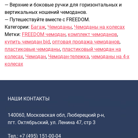
— Верхние и боковые ручки для горизонтальных и
вертикальных ношений чемоданов.
— Путешествуйте вместе с FREEDOM.
Категории:
Багаж
,
Чемоданы
,
Чемоданы на колесах
Метки:
FREEDOM чемодан
,
комплект чемоданов
,
купить чемодан bid
,
оптовая продажа чемоданов
,
пластиковые чемоданы
,
пластиковый чемодан на
колесах
,
Чемодан
,
Чемодан-тележка
,
чемоданы на 4-х
колесах
НАШИ КОНТАКТЫ
140060, Московская обл, Люберецкий р-н,
пгт. Октябрьский, ул. Ленина 47, стр 3
Тел.: +7 (495) 151-00-04