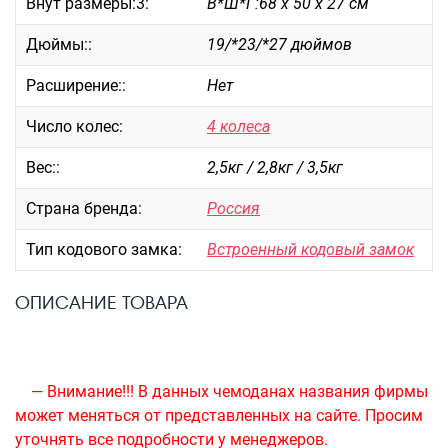
Внут размеры:3:
В*Ш*Г:68 х 50 х 27 см
Саквояжи
Дюймы::
19/*23/*27 дюймов
Распродажа
Сумки
Расширение::
Нет
Сумки колесные
Число колес:
4 колеса
Сумки спортивные
Вес::
2,5кг / 2,8кг / 3,5кг
Сумки деловые
Сумки поясные
Страна бренда:
Россия
Сумки пляжные
Тип кодового замка:
Встроенный кодовый замок
Сумки для ноутбуков
Сумки-тележки хозяйственные
ОПИСАНИЕ ТОВАРА
Сумки-рюкзаки на колёсах
Сумки детские
Рюкзаки
— Внимание!!! В данных чемоданах названия фирмы
Рюкзаки городские
может меняться от представленных на сайте. Просим
Рюкзаки школьные
уточнять все подробности у менеджеров.