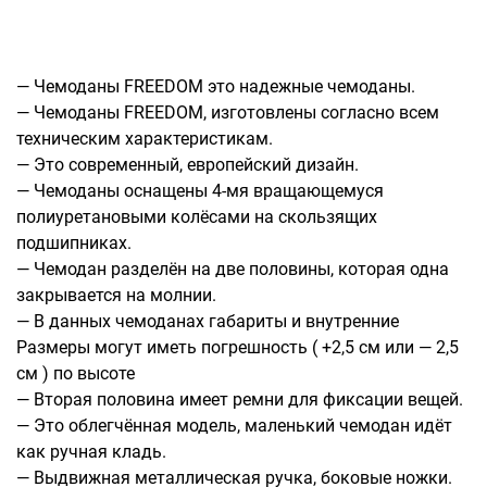
Рюкзаки подростковые
Ранцы школьные
Рюкзаки детские
— Чемоданы FREEDOM это надежные чемоданы.
Рюкзаки туристические
— Чемоданы FREEDOM, изготовлены согласно всем
Рюкзаки для охоты-рыбалки
техническим характеристикам.
Рюкзаки на колесах
— Это современный, европейский дизайн.
ШОППЕРЫ
— Чемоданы оснащены 4-мя вращающемуся
Кейсы и планшеты
полиуретановыми колёсами на скользящих
подшипниках.
Кейсы
— Чемодан разделён на две половины, которая одна
Планшеты
закрывается на молнии.
— В данных чемоданах габариты и внутренние
Аксессуары
Размеры могут иметь погрешность ( +2,5 см или — 2,5
Чехлы для чемоданов
см ) по высоте
Мешки для обуви
— Вторая половина имеет ремни для фиксации вещей.
Пеналы для школы
— Это облегчённая модель, маленький чемодан идёт
как ручная кладь.
— Выдвижная металлическая ручка, боковые ножки.