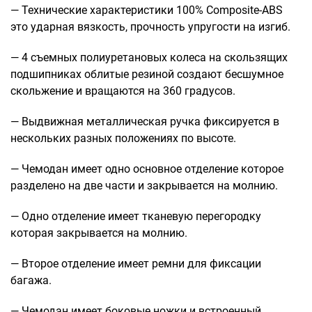
Рюкзаки подростковые
— Технические характеристики 100% Composite-ABS
Ранцы школьные
это ударная вязкость, прочность упругости на изгиб.
Рюкзаки детские
— 4 съемных полиуретановых колеса на скользящих
Рюкзаки туристические
подшипниках облитые резиной создают бесшумное
Рюкзаки для охоты-рыбалки
скольжение и вращаются на 360 градусов.
Рюкзаки на колесах
ШОППЕРЫ
— Выдвижная металлическая ручка фиксируется в
Кейсы и планшеты
нескольких разных положениях по высоте.
Кейсы
— Чемодан имеет одно основное отделение которое
Планшеты
разделено на две части и закрывается на молнию.
Аксессуары
— Одно отделение имеет тканевую перегородку
Чехлы для чемоданов
которая закрывается на молнию.
Мешки для обуви
— Второе отделение имеет ремни для фиксации
Пеналы для школы
багажа.
— Чемодан имеет боковые ножки и встроенный