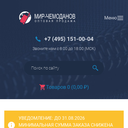
Меню
Вход
Регистрация
Новинки
+7 (495) 151-00-04
Багаж
Звоните нам с 8:00 до 18:00 (МCK)
Чемоданы
Чемоданы на колесах
Чемоданы детские
Чемоданы для животных
Товаров 0
(
0,00
₽
)
Пилоты на колесах
Рюкзаки детские для детских
чемоданов
УВЕДОМЛЕНИЕ:
Бьюти-кейсы
ДО 31.08.2026
МИНИМАЛЬНАЯ СУММА ЗАКАЗА СНИЖЕНА