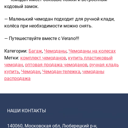
кодовый замок.
— Маленький чемодан подходит для ручной клади,
колёса при необходимости можно снять.
— Путешествуйте вместе с Verano!!!
Категории:
Багаж
,
Чемоданы
,
Чемоданы на колесах
Метки:
комплект чемоданов
,
купить пластиковый
чемодан
,
оптовая продажа чемоданов
,
ручная кладь
купить
,
Чемодан
,
Чемодан-тележка
,
чемоданы
распродажа
НАШИ КОНТАКТЫ
140060, Московская обл, Люберецкий р-н,