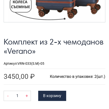
Рюкзаки городские
Рюкзаки школьные
Рюкзаки подростковые
Ранцы школьные
Комплект из 2-х чемоданов
Рюкзаки детские
«Verano»
Рюкзаки туристические
Рюкзаки для охоты-рыбалки
Артикул:
VRN-033(S.M)-05
Рюкзаки на колесах
3450,00
₽
ШОППЕРЫ
Количество в упаковке: 2(шт.)
Кейсы и планшеты
Кейсы
-
+
В корзину
Планшеты