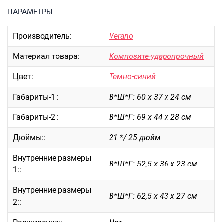
Портпледы
ПАРАМЕТРЫ
Аксессуары
Производитель:
Verano
ЧЕХЛЫ ДЛЯ ЧЕМОДАНОВ
Мешки для обуви
Материал товара:
Композите-ударопрочный
Пеналы для школы
Цвет:
Темно-синий
Габариты-1::
В*Ш*Г: 60 х 37 х 24 см
Новинки
Габариты-2::
В*Ш*Г: 69 х 44 х 28 см
Багаж
Дюймы::
21 */ 25 дюйм
Чемоданы оптом
Чемоданы на колесах
Внутренние размеры
В*Ш*Г: 52,5 х 36 х 23 см
Чемоданы детские
1::
Пилоты на колесах
Внутренние размеры
Рюкзаки детские для детских
В*Ш*Г: 62,5 х 43 х 27 см
2::
чемоданов
Бьюти-кейсы