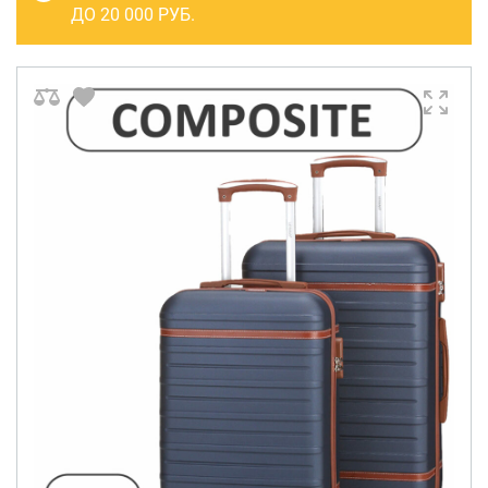
САКВОЯЖИ
ДО 20 000 РУБ.
РАСПРОДАЖА
Сумки
Сумки колесные
Сумки спортивные
Сумки деловые
Сумки поясные
Сумки пляжные
Сумки для ноутбуков
Сумки-тележки хозяйственные
Сумки-рюкзаки на колёсах
Сумки детские
Рюкзаки