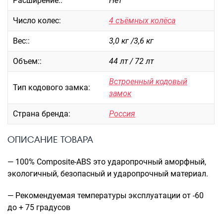
Расширение::
Нет
Саквояжи
Число колес:
4 съёмных колёса
Распродажа
Вес::
3,0 кг /3,6 кг
Сумки
Сумки колесные
Объем::
44 лт / 72 лт
Сумки спортивные
Встроенный кодовый
Сумки деловые
Тип кодового замка:
замок
Сумки поясные
Сумки пляжные
Страна бренда:
Россия
Сумки для ноутбуков
Сумки-тележки хозяйственные
ОПИСАНИЕ ТОВАРА
Сумки-рюкзаки на колёсах
— 100% Composite-ABS это ударопрочный аморфный,
Сумки детские
экологичный, безопасный и ударопрочный материал.
Рюкзаки
— Рекомендуемая температуры эксплуатации от -60
Рюкзаки городские
до + 75 градусов
Рюкзаки школьные