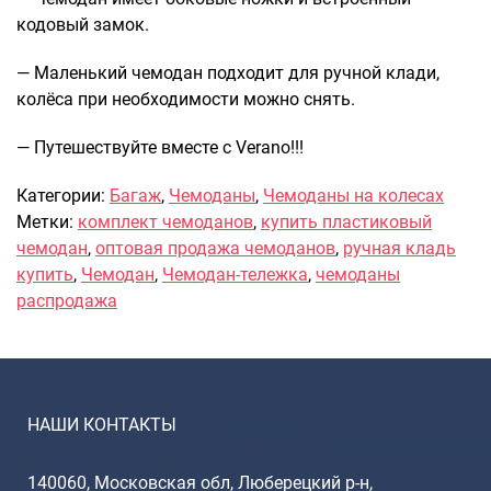
кодовый замок.
— Маленький чемодан подходит для ручной клади,
колёса при необходимости можно снять.
— Путешествуйте вместе с Verano!!!
Категории:
Багаж
,
Чемоданы
,
Чемоданы на колесах
Метки:
комплект чемоданов
,
купить пластиковый
чемодан
,
оптовая продажа чемоданов
,
ручная кладь
купить
,
Чемодан
,
Чемодан-тележка
,
чемоданы
распродажа
НАШИ КОНТАКТЫ
140060, Московская обл, Люберецкий р-н,