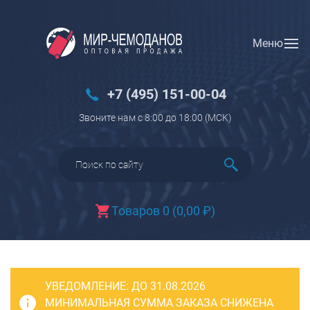
Меню
Вход
Регистрация
Новинки
+7 (495) 151-00-04
Багаж
Звоните нам с 8:00 до 18:00 (МCK)
Чемоданы
Чемоданы на колесах
Чемоданы детские
Чемоданы для животных
Товаров 0
(
0,00
₽
)
Пилоты на колесах
Рюкзаки детские для детских
чемоданов
УВЕДОМЛЕНИЕ:
Бьюти-кейсы
ДО 31.08.2026
МИНИМАЛЬНАЯ СУММА ЗАКАЗА СНИЖЕНА