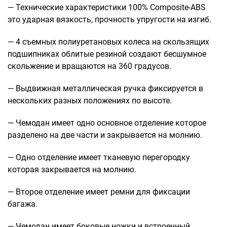
Рюкзаки подростковые
— Технические характеристики 100% Composite-ABS
Ранцы школьные
это ударная вязкость, прочность упругости на изгиб.
Рюкзаки детские
— 4 съемных полиуретановых колеса на скользящих
Рюкзаки туристические
подшипниках облитые резиной создают бесшумное
Рюкзаки для охоты-рыбалки
скольжение и вращаются на 360 градусов.
Рюкзаки на колесах
ШОППЕРЫ
— Выдвижная металлическая ручка фиксируется в
Кейсы и планшеты
нескольких разных положениях по высоте.
Кейсы
— Чемодан имеет одно основное отделение которое
Планшеты
разделено на две части и закрывается на молнию.
Аксессуары
— Одно отделение имеет тканевую перегородку
Чехлы для чемоданов
которая закрывается на молнию.
Мешки для обуви
— Второе отделение имеет ремни для фиксации
Пеналы для школы
багажа.
— Чемодан имеет боковые ножки и встроенный