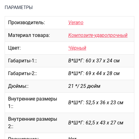
Портпледы
ПАРАМЕТРЫ
Аксессуары
Производитель:
Verano
ЧЕХЛЫ ДЛЯ ЧЕМОДАНОВ
Мешки для обуви
Материал товара:
Композите-ударопрочный
Пеналы для школы
Цвет:
Чёрный
Габариты-1::
В*Ш*Г: 60 х 37 х 24 см
Новинки
Габариты-2::
В*Ш*Г: 69 х 44 х 28 см
Багаж
Дюймы::
21 */ 25 дюйм
Чемоданы оптом
Чемоданы на колесах
Внутренние размеры
В*Ш*Г: 52,5 х 36 х 23 см
Чемоданы детские
1::
Пилоты на колесах
Внутренние размеры
Рюкзаки детские для детских
В*Ш*Г: 62,5 х 43 х 27 см
2::
чемоданов
Бьюти-кейсы