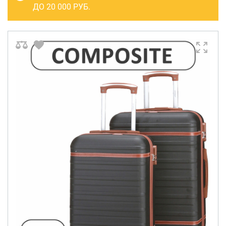
САКВОЯЖИ
ДО 20 000 РУБ.
РАСПРОДАЖА
Сумки
Сумки колесные
Сумки спортивные
Сумки деловые
Сумки поясные
Сумки пляжные
Сумки для ноутбуков
Сумки-тележки хозяйственные
Сумки-рюкзаки на колёсах
Сумки детские
Рюкзаки