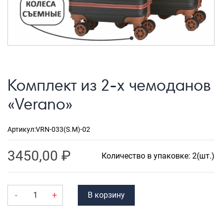
Рюкзаки городские
Рюкзаки школьные
Рюкзаки подростковые
Ранцы школьные
Комплект из 2-х чемоданов
Рюкзаки детские
«Verano»
Рюкзаки туристические
Рюкзаки для охоты-рыбалки
Артикул:
VRN-033(S.M)-02
Рюкзаки на колесах
3450,00
₽
ШОППЕРЫ
Количество в упаковке: 2(шт.)
Кейсы и планшеты
Кейсы
-
+
В корзину
Планшеты