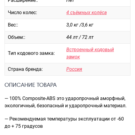
Расширение::
Нет
Саквояжи
Число колес:
4 съёмных колёса
Распродажа
Вес::
3,0 кг /3,6 кг
Сумки
Сумки колесные
Объем::
44 лт / 72 лт
Сумки спортивные
Встроенный кодовый
Сумки деловые
Тип кодового замка:
замок
Сумки поясные
Сумки пляжные
Страна бренда:
Россия
Сумки для ноутбуков
Сумки-тележки хозяйственные
ОПИСАНИЕ ТОВАРА
Сумки-рюкзаки на колёсах
— 100% Composite-ABS это ударопрочный аморфный,
Сумки детские
экологичный, безопасный и ударопрочный материал.
Рюкзаки
— Рекомендуемая температуры эксплуатации от -60
Рюкзаки городские
до + 75 градусов
Рюкзаки школьные