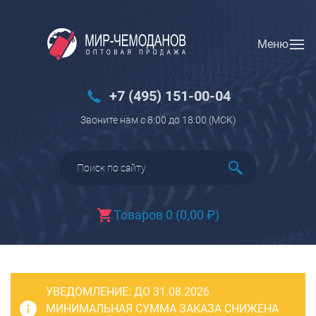
Меню
Вход
Регистрация
Новинки
+7 (495) 151-00-04
Багаж
Звоните нам с 8:00 до 18:00 (МCK)
Чемоданы
Чемоданы на колесах
Чемоданы детские
Чемоданы для животных
Товаров 0
(
0,00
₽
)
Пилоты на колесах
Рюкзаки детские для детских
чемоданов
УВЕДОМЛЕНИЕ:
Бьюти-кейсы
ДО 31.08.2026
МИНИМАЛЬНАЯ СУММА ЗАКАЗА СНИЖЕНА