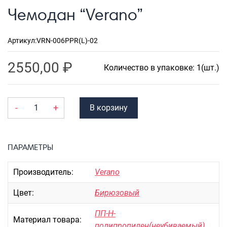
Портпледы
Чемодан “Verano”
Аксессуары
ЧЕХЛЫ ДЛЯ ЧЕМОДАНОВ
Артикул:
VRN-006PPR(L)-02
Мешки для обуви
2550,00
₽
Количество в упаковке: 1(шт.)
Пеналы для школы
-
+
В корзину
Новинки
Багаж
Чемоданы оптом
ПАРАМЕТРЫ
Чемоданы на колесах
Производитель:
Verano
Чемоданы детские
Пилоты на колесах
Цвет:
Бирюзовый
Рюкзаки детские для детских
чемоданов
ПП-Н-
Материал товара:
полипропилен(неубиваемый)
Бьюти-кейсы