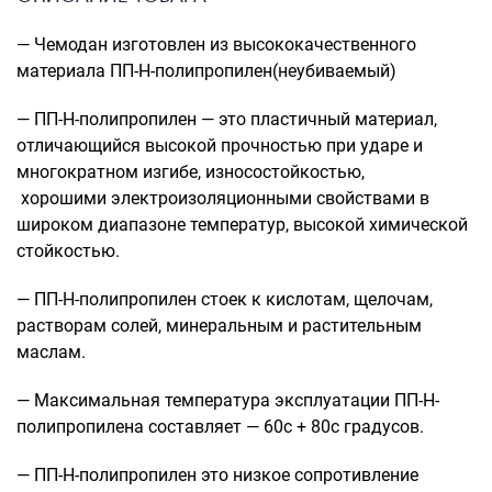
Рюкзаки подростковые
Ранцы школьные
— Чемодан изготовлен из высококачественного
Рюкзаки детские
материала ПП-Н-полипропилен(неубиваемый)
Рюкзаки туристические
— ПП-Н-полипропилен — это пластичный материал,
Рюкзаки для охоты-рыбалки
отличающийся высокой прочностью при ударе и
Рюкзаки на колесах
многократном изгибе, износостойкостью,
ШОППЕРЫ
хорошими электроизоляционными свойствами в
Кейсы и планшеты
широком диапазоне температур, высокой химической
стойкостью.
Кейсы
Планшеты
— ПП-Н-полипропилен стоек к кислотам, щелочам,
растворам солей, минеральным и растительным
Аксессуары
маслам.
Чехлы для чемоданов
Мешки для обуви
— Максимальная температура эксплуатации ПП-Н-
Пеналы для школы
полипропилена составляет — 60с + 80с градусов.
— ПП-Н-полипропилен это низкое сопротивление