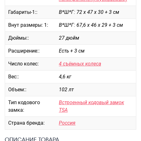
Саквояжи
Габариты-1::
В*Ш*Г: 72 х 47 х 30 + 3 см
Распродажа
Внут размеры: 1:
В*Ш*Г: 67,6 х 46 х 29 + 3 см
Сумки
Сумки колесные
Дюймы::
27 дюйм
Сумки спортивные
Расширение::
Есть + 3 см
Сумки деловые
Сумки поясные
Число колес:
4 съёмных колеса
Сумки пляжные
Вес::
4,6 кг
Сумки для ноутбуков
Сумки-тележки хозяйственные
Объем::
102 лт
Сумки-рюкзаки на колёсах
Тип кодового
Встроенный кодовый замок
Сумки детские
замка:
TSA
Рюкзаки
Страна бренда:
Россия
Рюкзаки городские
Рюкзаки школьные
ОПИСАНИЕ ТОВАРА