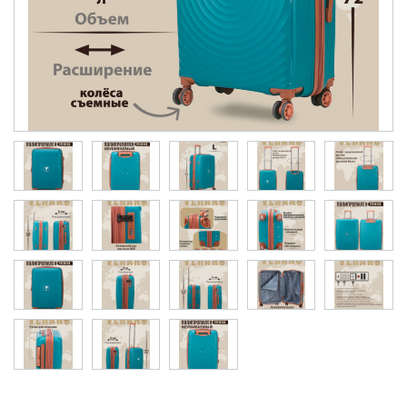
Рюкзаки городские
Рюкзаки школьные
Рюкзаки подростковые
Ранцы школьные
Рюкзаки детские
Рюкзаки туристические
Рюкзаки для охоты-рыбалки
Рюкзаки на колесах
ШОППЕРЫ
Кейсы и планшеты
Кейсы
Планшеты