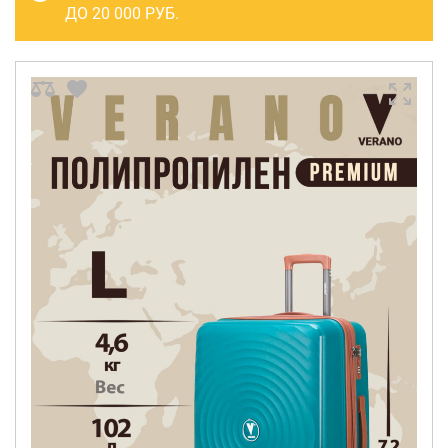
САКВОЯЖИ
ДО 20 000 РУБ.
РАСПРОДАЖА
Сумки
Сумки колесные
Сумки спортивные
Сумки деловые
Сумки поясные
Сумки пляжные
Сумки для ноутбуков
Сумки-тележки хозяйственные
Сумки-рюкзаки на колёсах
Сумки детские
Рюкзаки