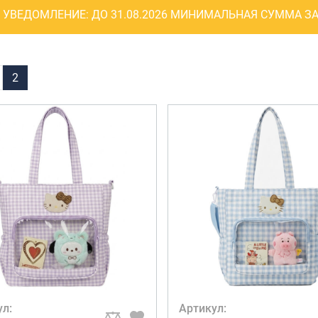
Рюкзаки
УВЕДОМЛЕНИЕ:
ДО 31.08.2026 МИНИМАЛЬНАЯ СУММА ЗА
я ноутбуков
туристические
ележки
Рюкзаки для охоты-
венные
рыбалки
кзаки на
2
Рюкзаки на колесах
тские
ШОППЕРЫ
ул:
Артикул: