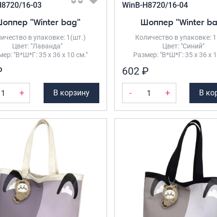
H8720/16-03
WinB-H8720/16-04
оппер "Winter bag"
Шоппер "Winter b
ичество в упаковке: 1(шт.)
Количество в упаковке: 1
Цвет: "Лаванда"
Цвет: "Синий"
ер: "В*Ш*Г: 35 х 36 х 10 см."
Размер: "В*Ш*Г: 35 х 36 х 1
₽
602 ₽
+
-
+
В корзину
В ко