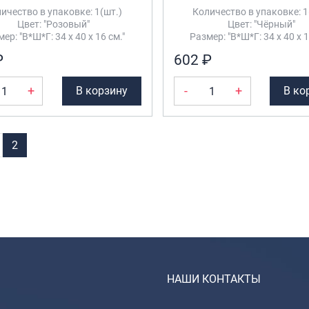
ичество в упаковке: 1(шт.)
Количество в упаковке: 1
Цвет: "Розовый"
Цвет: "Чёрный"
ер: "В*Ш*Г: 34 х 40 х 16 см."
Размер: "В*Ш*Г: 34 х 40 х 1
₽
602 ₽
+
-
+
В корзину
В ко
2
НАШИ КОНТАКТЫ