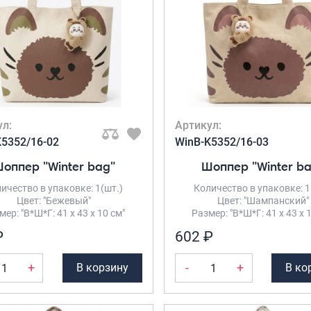
ул:
Артикул:
K5352/16-02
WinB-K5352/16-03
оппер "Winter bag"
Шоппер "Winter b
ичество в упаковке: 1(шт.)
Количество в упаковке: 1
Цвет: "Бежевый"
Цвет: "Шампанский"
мер: "В*Ш*Г: 41 х 43 х 10 см"
Размер: "В*Ш*Г: 41 х 43 х 
₽
602 ₽
+
-
+
В корзину
В ко