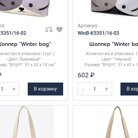
ул:
Артикул:
K5351/16-02
WinB-K5351/16-03
оппер "Winter bag"
Шоппер "Winter b
ичество в упаковке: 1(шт.)
Количество в упаковке: 1
Цвет: "Бежевый"
Цвет: "Чёрный"
ер: "В*Ш*Г: 31 х 43 х 10 см."
Размер: "В*Ш*Г: 31 х 43 х 1
₽
602 ₽
+
-
+
В корзину
В ко