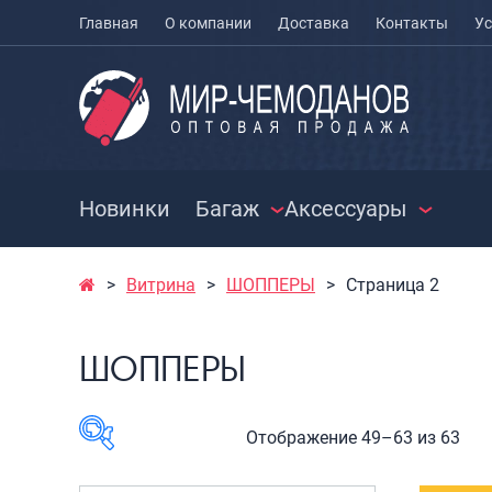
Главная
О компании
Доставка
Контакты
Ус
Новинки
Багаж
Аксессуары
Витрина
ШОППЕРЫ
Страница 2
ЧЕМОДАНЫ
ЧЕХЛЫ ДЛЯ
РАСПРО
ЧЕМОДАНОВ
СУМКИ
Чемоданы на колесах
ШОППЕРЫ
МЕШКИ ДЛЯ ОБУВИ
Чемоданы детские
Сумки к
Чемоданы для
Сумки с
животных
Сумки д
Отображение 49–63 из 63
Пилоты на колесах
Сумки п
Рюкзаки детские для
Сумки п