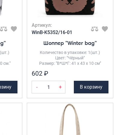
Портпледы
Аксессуары
ЧЕХЛЫ ДЛЯ ЧЕМОДАНОВ
Артикул:
WinB-K5352/16-01
Мешки для обуви
ag"
Шоппер "Winter bag"
Пеналы для школы
(шт.)
Количество в упаковке: 1(шт.)
Цвет: "Чёрный"
0 см."
Размер: "В*Ш*Г: 41 х 43 х 10 см"
Новинки
602 ₽
Багаж
Чемоданы оптом
-
+
рзину
В корзину
Чемоданы на колесах
Чемоданы детские
Пилоты на колесах
Рюкзаки детские для детских
чемоданов
Бьюти-кейсы