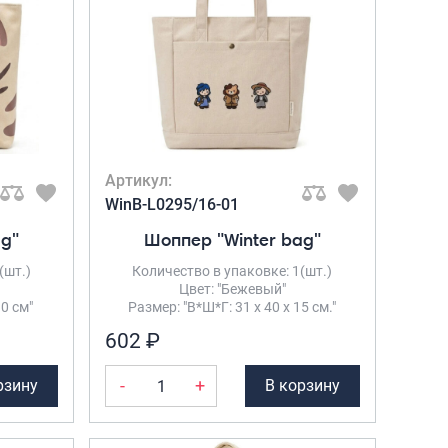
Саквояжи
Распродажа
Сумки
Сумки колесные
Сумки спортивные
Сумки деловые
Артикул:
Сумки поясные
WinB-L0295/16-01
Сумки пляжные
ag"
Шоппер "Winter bag"
Сумки для ноутбуков
(шт.)
Количество в упаковке: 1(шт.)
Сумки-тележки хозяйственные
Цвет: "Бежевый"
Сумки-рюкзаки на колёсах
10 см"
Размер: "В*Ш*Г: 31 х 40 х 15 см."
Сумки детские
602 ₽
Рюкзаки
-
+
рзину
В корзину
Рюкзаки городские
Рюкзаки школьные