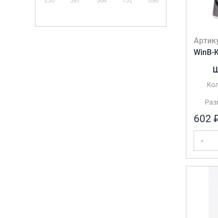
230
397
564
731
898
Шампанский
(6)
Артик
WinB-
Ш
Кол
Разм
602 
-