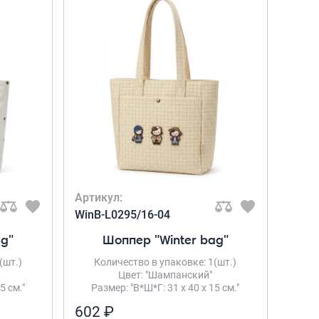
Рюкзаки подростковые
Ранцы школьные
Рюкзаки детские
Рюкзаки туристические
Рюкзаки для охоты-рыбалки
Рюкзаки на колесах
ШОППЕРЫ
Кейсы и планшеты
Кейсы
Планшеты
Артикул:
Аксессуары
WinB-L0295/16-04
Чехлы для чемоданов
ag"
Шоппер "Winter bag"
Мешки для обуви
(шт.)
Количество в упаковке: 1(шт.)
Пеналы для школы
Цвет: "Шампанский"
5 см."
Размер: "В*Ш*Г: 31 х 40 х 15 см."
602 ₽