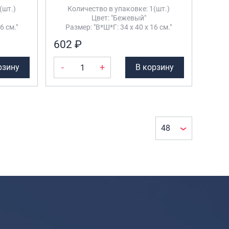
(шт.)
Количество в упаковке: 1(шт.)
Цвет: "Бежевый"
6 см."
Размер: "В*Ш*Г: 34 х 40 х 16 см."
602 ₽
-
+
рзину
В корзину