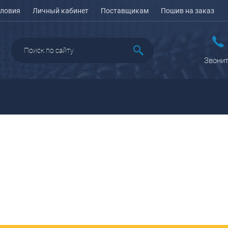
ловия
Личный кабинет
Поставщикам
Пошив на заказ
Звонит
ДАЖА
ПЕНАЛЫ ДЛЯ ШКОЛЫ
РЮКЗАКИ
КЕЙСЫ И ПЛАНШЕТЫ
Рюкзаки городские
Кейсы
Рюкзаки школьные
Планшеты
олесные
Рюкзаки
портивные
ПОРТПЛЕДЫ
подростковые
еловые
Ранцы школьные
оясные
Рюкзаки детские
ляжные