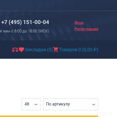
Вход
Регистрация
+7 (495) 151-00-04
Вход
Новинки
Регистрация
е нам с 8:00 до 18:00 (МCK)
Багаж
Чемоданы
Закладки (0)
Товаров 0
(
0,00
₽
)
Чемоданы на колесах
Чемоданы детские
Чемоданы для животных
Пилоты на колесах
Рюкзаки детские для детских
чемоданов
Бьюти-кейсы