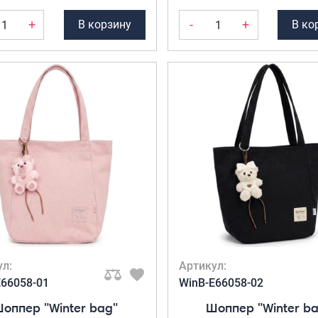
+
-
+
В корзину
В ко
ул:
Артикул:
Е66058-01
WinB-Е66058-02
оппер "Winter bag"
Шоппер "Winter b