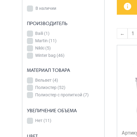
В наличии
детских чемоданов
Сумки дл
В наличии
Бьюти-кейсы
Сумки-т
ПРОИЗВОДИТЕЛЬ
хозяйст
САКВОЯЖИ
ПРОИЗВОДИТЕЛЬ
Baili
(1)
Сумки-рю
←
1
Baili
(1)
Martin
(11)
колёсах
Martin
(11)
Nikki
(5)
Сумки де
Nikki
(5)
Winter bag
(46)
Winter bag
(46)
МАТЕРИАЛ ТОВАРА
МАТЕРИАЛ ТОВАРА
Вельвет
(4)
Вельвет
(4)
Полиэстер
(52)
Полиэстер
(52)
Полиэстер с пропиткой
(7)
Полиэстер с
пропиткой
(7)
УВЕЛИЧЕНИЕ ОБЪЕМА
Нет
(11)
УВЕЛИЧЕНИЕ
ОБЪЕМА
Артик
ЦВЕТ