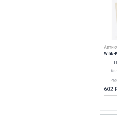
Артик
WinB-
Ш
Кол
Раз
602 
-