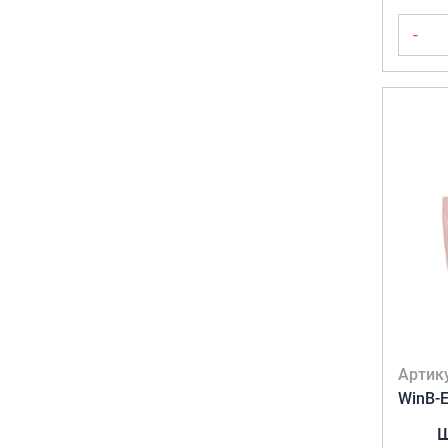
-
Артик
WinB-
Ш