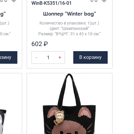
WinB-K5351/16-01
Рюкзаки городские
ag"
Шоппер "Winter bag"
Рюкзаки школьные
(шт.)
Количество в упаковке: 1(шт.)
Рюкзаки подростковые
Цвет: "Шампанский"
0 см."
Размер: "В*Ш*Г: 31 х 43 х 10 см."
Ранцы школьные
602 ₽
Рюкзаки детские
-
+
рзину
В корзину
Рюкзаки туристические
Рюкзаки для охоты-рыбалки
Рюкзаки на колесах
ШОППЕРЫ
Кейсы и планшеты
Кейсы
Планшеты