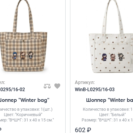
ул:
Артикул:
L0295/16-02
WinB-L0295/16-03
оппер "Winter bag"
Шоппер "Winter b
ичество в упаковке: 1(шт.)
Количество в упаковке: 1
Цвет: "Коричневый"
Цвет: "Белый"
ер: "В*Ш*Г: 31 х 40 х 15 см."
Размер: "В*Ш*Г: 31 х 40 х 1
₽
602 ₽