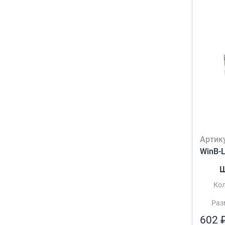
Артик
WinB-
Ш
Кол
Разм
602 