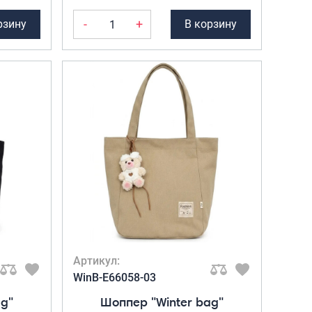
-
+
рзину
В корзину
Артикул:
WinB-Е66058-03
ag"
Шоппер "Winter bag"