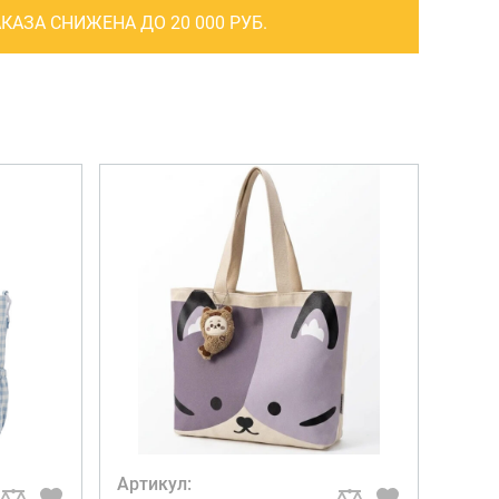
САКВОЯЖИ
КАЗА СНИЖЕНА ДО 20 000 РУБ.
РАСПРОДАЖА
Сумки
Сумки колесные
Сумки спортивные
Сумки деловые
Сумки поясные
Сумки пляжные
Сумки для ноутбуков
Сумки-тележки хозяйственные
Сумки-рюкзаки на колёсах
Сумки детские
Артикул:
Рюкзаки