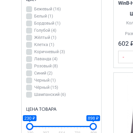
WinB-
Нет
(11)
Бежевый
(16)
Ш
Белый
(1)
Кол
Бордовый
(1)
ЦВЕТ
Голубой
(4)
Разм
Бежевый
(16)
Жёлтый
(1)
Белый
(1)
602 
Клетка
(1)
Бордовый
(1)
Коричневый
(3)
-
Голубой
(4)
Лаванда
(4)
Розовый
(8)
Жёлтый
(1)
Синий
(2)
Клетка
(1)
Черный
(1)
Коричневый
(3)
Чёрный
(15)
Лаванда
(4)
Шампанский
(6)
Розовый
(8)
ЦЕНА ТОВАРА
Синий
(2)
ЦЕНА ТОВАРА
230 ₽
898 ₽
Черный
(1)
230 ₽
898 ₽
230
Чёрный
397
564
(15)
731
898