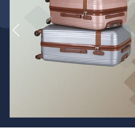
детских чемоданов
Сумки дл
Бьюти-кейсы
Сумки-т
хозяйст
САКВОЯЖИ
Сумки-рю
колёсах
Сумки де