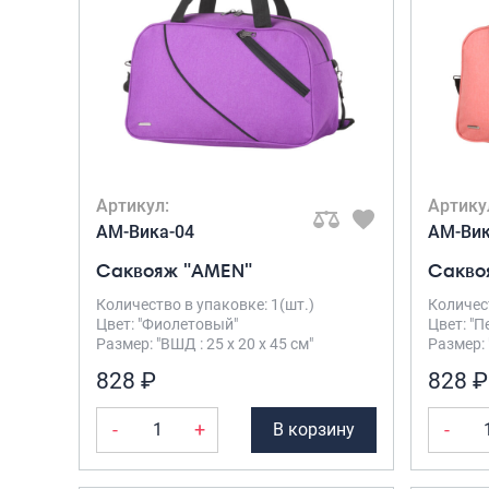
Артикул:
Артику
AM-Вика-04
AM-Вик
Саквояж "AMEN"
Сакво
Количество в упаковке: 1(шт.)
Количест
Цвет: "Фиолетовый"
Цвет: "
Размер: "ВШД : 25 х 20 х 45 см"
Размер: 
828 ₽
828 ₽
-
+
-
В корзину