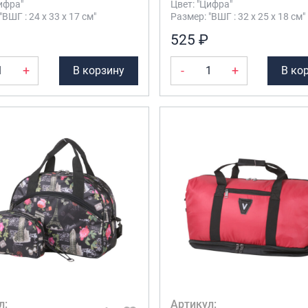
ифра"
Цвет: "Цифра"
"ВШГ : 24 х 33 х 17 см"
Размер: "ВШГ : 32 х 25 х 18 см"
525 ₽
+
-
+
В корзину
В ко
л:
Артикул: