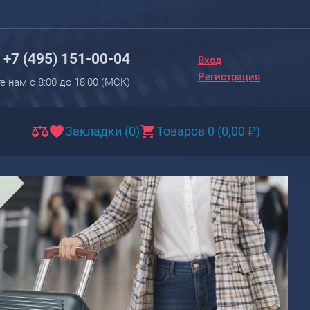
Вход
Регистрация
+7 (495) 151-00-04
Вход
Новинки
Регистрация
е нам с 8:00 до 18:00 (МCK)
Багаж
Чемоданы
Закладки (0)
Товаров 0
(
0,00
₽
)
Чемоданы на колесах
Чемоданы детские
Чемоданы для животных
Пилоты на колесах
Рюкзаки детские для детских
чемоданов
Бьюти-кейсы