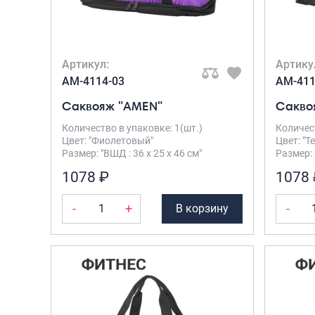
Артикул:
Артику
AM-4114-03
AM-411
Саквояж "AMEN"
Сакво
Количество в упаковке: 1(шт.)
Количест
Цвет: "Фиолетовый"
Цвет: "Т
Размер: "ВШД : 36 х 25 х 46 см"
Размер: 
1078 ₽
1078 
-
+
-
В корзину