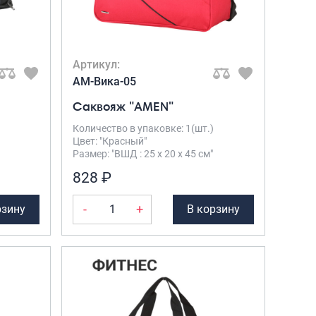
Артикул:
AM-Вика-05
Саквояж "AMEN"
Количество в упаковке: 1(шт.)
Цвет: "Красный"
Размер: "ВШД : 25 х 20 х 45 см"
828 ₽
-
+
рзину
В корзину