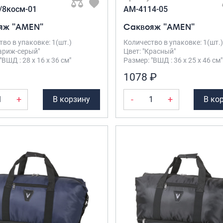
/8косм-01
AM-4114-05
яж "AMEN"
Саквояж "AMEN"
во в упаковке: 1(шт.)
Количество в упаковке: 1(шт.)
Париж-серый"
Цвет: "Красный"
"ВШД : 28 х 16 х 36 см"
Размер: "ВШД : 36 х 25 х 46 см"
1078 ₽
+
-
+
В корзину
В ко