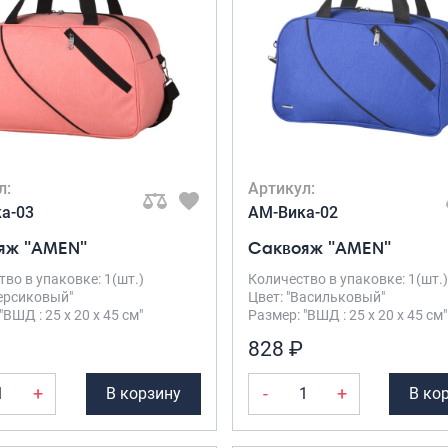
л:
Артикул:
а-03
AM-Вика-02
яж "AMEN"
Саквояж "AMEN"
во в упаковке: 1(шт.)
Количество в упаковке: 1(шт.)
Персиковый"
Цвет: "Васильковый"
"ВШД : 25 х 20 х 45 см"
Размер: "ВШД : 25 х 20 х 45 см"
828 ₽
+
-
+
В корзину
В ко