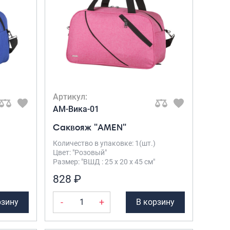
Артикул:
AM-Вика-01
Саквояж "AMEN"
Количество в упаковке: 1(шт.)
Цвет: "Розовый"
Размер: "ВШД : 25 х 20 х 45 см"
828 ₽
-
+
рзину
В корзину