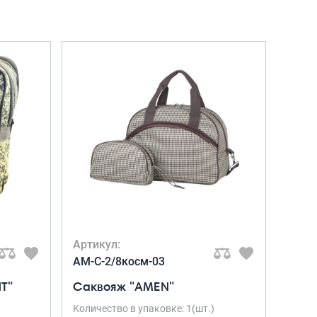
Портпледы
Аксессуары
ЧЕХЛЫ ДЛЯ ЧЕМОДАНОВ
Мешки для обуви
Пеналы для школы
Новинки
Багаж
Чемоданы оптом
Чемоданы на колесах
Чемоданы детские
Артикул:
Пилоты на колесах
AM-C-2/8косм-03
Рюкзаки детские для детских
T"
Саквояж "AMEN"
чемоданов
Количество в упаковке: 1(шт.)
Бьюти-кейсы