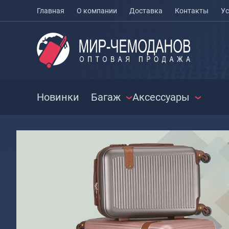
Главная
О компании
Доставка
Контакты
Ус
Новинки
Багаж
Аксессуары
ЧЕМОДАНЫ
ЧЕХЛЫ ДЛЯ
РАСПРО
ЧЕМОДАНОВ
СУМКИ
Чемоданы на колесах
МЕШКИ ДЛЯ ОБУВИ
Чемоданы детские
Сумки к
Чемоданы для
Сумки с
животных
Сумки д
Пилоты на колесах
Сумки п
Рюкзаки детские для
Сумки п