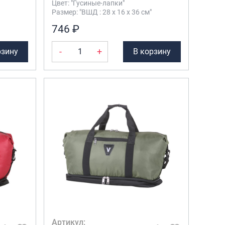
Цвет: "Гусиные-лапки"
Размер: "ВШД : 28 х 16 х 36 см"
Саквояжи
746 ₽
Распродажа
Сумки
-
+
рзину
В корзину
Сумки колесные
Сумки спортивные
Сумки деловые
Сумки поясные
Сумки пляжные
Сумки для ноутбуков
Сумки-тележки хозяйственные
Сумки-рюкзаки на колёсах
Сумки детские
Рюкзаки
Рюкзаки городские
Рюкзаки школьные
Артикул: