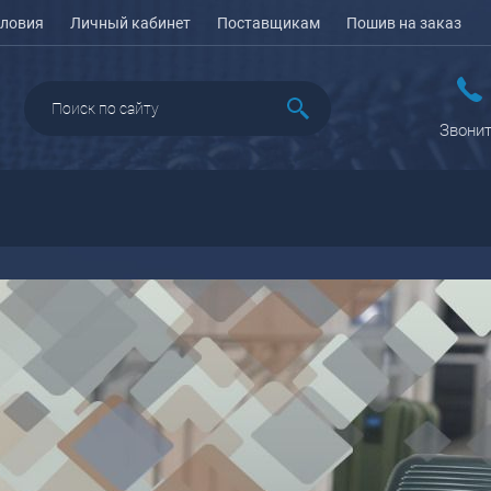
ловия
Личный кабинет
Поставщикам
Пошив на заказ
Звонит
ДАЖА
ПЕНАЛЫ ДЛЯ ШКОЛЫ
РЮКЗАКИ
КЕЙСЫ И ПЛАНШЕТЫ
Рюкзаки городские
Кейсы
Рюкзаки школьные
Планшеты
олесные
Рюкзаки
портивные
ПОРТПЛЕДЫ
подростковые
еловые
Ранцы школьные
оясные
Рюкзаки детские
ляжные