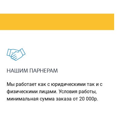
Рюкзаки городские
Рюкзаки школьные
Рюкзаки подростковые
Ранцы школьные
Рюкзаки детские
Рюкзаки туристические
НАШИМ ПАРНЕРАМ
Рюкзаки для охоты-рыбалки
Рюкзаки на колесах
Мы работает как с юридическими так и с
физическими лицами. Условия работы,
ШОППЕРЫ
минимальная сумма заказа от 20 000р.
Кейсы и планшеты
Кейсы
Планшеты