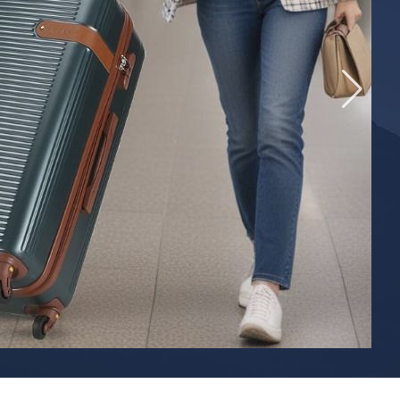
САКВОЯЖИ
РАСПРОДАЖА
Сумки
Сумки колесные
Сумки спортивные
Сумки деловые
Сумки поясные
Сумки пляжные
Сумки для ноутбуков
Сумки-тележки хозяйственные
Сумки-рюкзаки на колёсах
Сумки детские
Рюкзаки