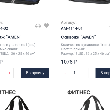
л:
Артикул:
4-02
AM-4114-01
яж "AMEN"
Саквояж "AMEN"
во в упаковке: 1(шт.)
Количество в упаковке: 1(шт.)
емно-синий"
Цвет: "Чёрный"
"ВШД : 36 х 25 х 46 см"
Размер: "ВШД : 36 х 25 х 46 см"
₽
1078 ₽
+
-
+
В корзину
В ко