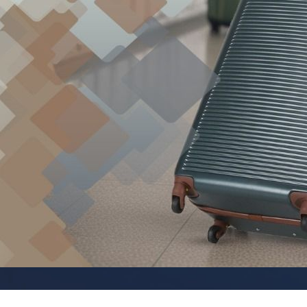
Рюкзаки
я ноутбуков
туристические
ележки
Рюкзаки для охоты-
венные
рыбалки
кзаки на
Рюкзаки на колесах
тские
ШОППЕРЫ