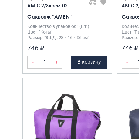
AM-C-2/8косм-02
AM-C-2
Саквояж "AMEN"
Сакво
Количество в упаковке: 1(шт.)
Количест
Цвет: "Коты"
Цвет: "
Размер: "ВШД : 28 х 16 х 36 см"
Размер: 
746 ₽
746 ₽
-
+
-
В корзину