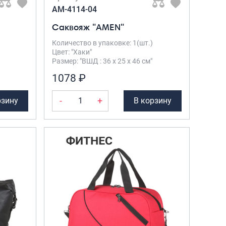
Рюкзаки подростковые
AM-4114-04
Ранцы школьные
Саквояж "AMEN"
Рюкзаки детские
Рюкзаки туристические
Количество в упаковке: 1(шт.)
Цвет: "Хаки"
Рюкзаки для охоты-рыбалки
Размер: "ВШД : 36 х 25 х 46 см"
Рюкзаки на колесах
1078 ₽
ШОППЕРЫ
Кейсы и планшеты
-
+
рзину
В корзину
Кейсы
Планшеты
Аксессуары
Чехлы для чемоданов
Мешки для обуви
Пеналы для школы