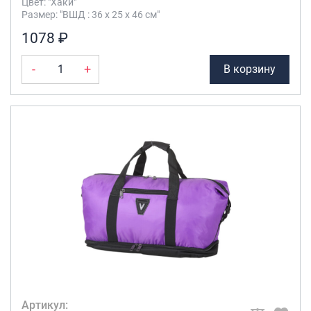
Цвет: "Хаки"
Размер: "ВШД : 36 х 25 х 46 см"
1078 ₽
-
+
В корзину
Артикул: