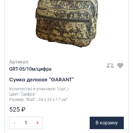
Рюкзаки подростковые
Ранцы школьные
Рюкзаки детские
Рюкзаки туристические
Рюкзаки для охоты-рыбалки
Рюкзаки на колесах
ШОППЕРЫ
Кейсы и планшеты
Артикул:
Кейсы
GRT-05/10м/цифра
Планшеты
Сумка деловая "GARANT"
Аксессуары
Количество в упаковке: 1(шт.)
Цвет: "Цифра"
Чехлы для чемоданов
Размер: "ВШГ : 24 х 33 х 17 см"
Мешки для обуви
525 ₽
Пеналы для школы
-
+
В корзину