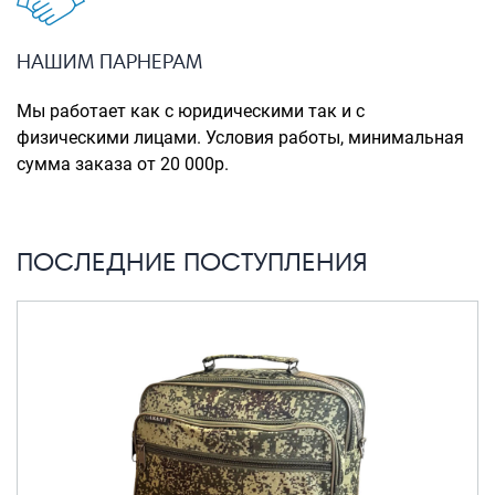
Портпледы
Аксессуары
НАШИМ ПАРНЕРАМ
ЧЕХЛЫ ДЛЯ ЧЕМОДАНОВ
Мы работает как с юридическими так и с
Мешки для обуви
физическими лицами. Условия работы, минимальная
сумма заказа от 20 000р.
Пеналы для школы
Новинки
ПОСЛЕДНИЕ ПОСТУПЛЕНИЯ
Багаж
Чемоданы оптом
Чемоданы на колесах
Чемоданы детские
Пилоты на колесах
Рюкзаки детские для детских
чемоданов
Бьюти-кейсы