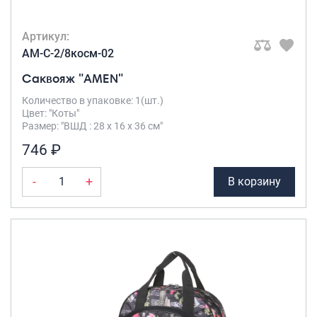
Артикул:
AM-C-2/8косм-02
Саквояж "AMEN"
Количество в упаковке: 1(шт.)
Цвет: "Коты"
Размер: "ВШД : 28 х 16 х 36 см"
746 ₽
-
+
В корзину