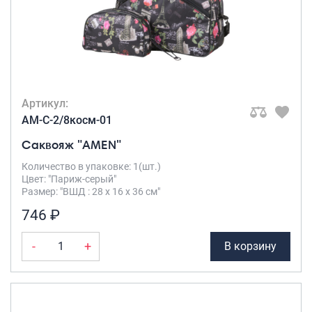
Артикул:
AM-C-2/8косм-01
Саквояж "AMEN"
Количество в упаковке: 1(шт.)
Цвет: "Париж-серый"
Размер: "ВШД : 28 х 16 х 36 см"
746 ₽
-
+
В корзину