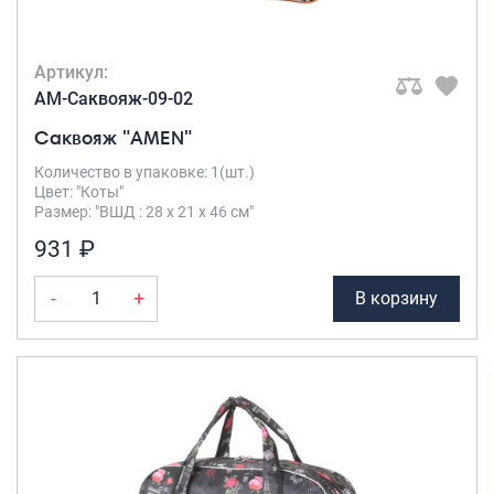
Артикул:
AM-Саквояж-09-02
Саквояж "AMEN"
Количество в упаковке: 1(шт.)
Цвет: "Коты"
Размер: "ВШД : 28 х 21 х 46 см"
931 ₽
-
+
В корзину