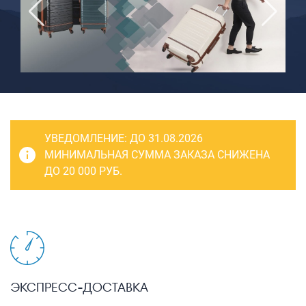
САКВОЯЖИ
РАСПРОДАЖА
Сумки
Сумки колесные
Сумки спортивные
Сумки деловые
УВЕДОМЛЕНИЕ:
ДО 31.08.2026
Сумки поясные
МИНИМАЛЬНАЯ СУММА ЗАКАЗА СНИЖЕНА
ДО 20 000 РУБ.
Сумки пляжные
Сумки для ноутбуков
Сумки-тележки хозяйственные
Сумки-рюкзаки на колёсах
Сумки детские
ЭКСПРЕСС-ДОСТАВКА
Рюкзаки