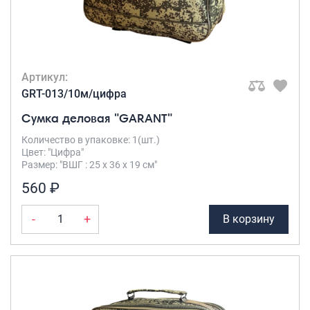
Саквояжи
Распродажа
Сумки
Артикул:
Сумки колесные
GRT-013/10м/цифра
Сумки спортивные
Сумка деловая "GARANT"
Сумки деловые
Сумки поясные
Количество в упаковке: 1(шт.)
Цвет: "Цифра"
Сумки пляжные
Размер: "ВШГ : 25 х 36 х 19 см"
Сумки для ноутбуков
560 ₽
Сумки-тележки хозяйственные
Сумки-рюкзаки на колёсах
-
+
В корзину
Сумки детские
Рюкзаки
Рюкзаки городские
Рюкзаки школьные