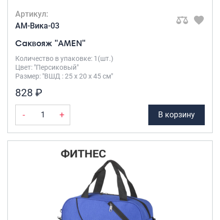
Артикул:
AM-Вика-03
Саквояж "AMEN"
Количество в упаковке: 1(шт.)
Цвет: "Персиковый"
Размер: "ВШД : 25 х 20 х 45 см"
828 ₽
-
+
В корзину