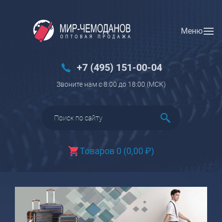
Меню
Вход
Регистрация
Новинки
+7 (495) 151-00-04
Багаж
Звоните нам с 8:00 до 18:00 (МCK)
Чемоданы
Чемоданы на колесах
Чемоданы детские
Чемоданы для животных
Товаров 0
(
0,00
₽
)
Пилоты на колесах
Рюкзаки детские для детских
чемоданов
Бьюти-кейсы