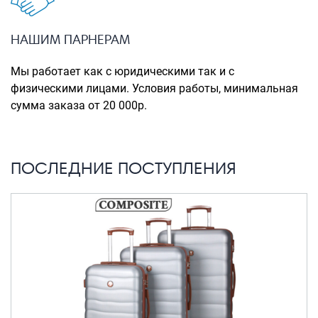
Портпледы
Аксессуары
НАШИМ ПАРНЕРАМ
ЧЕХЛЫ ДЛЯ ЧЕМОДАНОВ
Мы работает как с юридическими так и с
Мешки для обуви
физическими лицами. Условия работы, минимальная
сумма заказа от 20 000р.
Пеналы для школы
Новинки
ПОСЛЕДНИЕ ПОСТУПЛЕНИЯ
Багаж
Чемоданы оптом
Чемоданы на колесах
Чемоданы детские
Пилоты на колесах
Рюкзаки детские для детских
чемоданов
Бьюти-кейсы