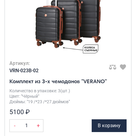
Рюкзаки подростковые
Ранцы школьные
Рюкзаки детские
Рюкзаки туристические
Рюкзаки для охоты-рыбалки
Рюкзаки на колесах
ШОППЕРЫ
Кейсы и планшеты
Артикул:
Кейсы
VRN-023B-02
Планшеты
Комплект из 3-х чемоданов "VERANO"
Аксессуары
Количество в упаковке: 3(шт.)
Цвет: "Чёрный"
Чехлы для чемоданов
Дюймы: "19 /*23 /*27 дюймов"
Мешки для обуви
5100 ₽
Пеналы для школы
-
+
В корзину