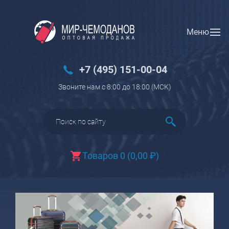
Меню
Вход
Регистрация
Новинки
+7 (495) 151-00-04
Багаж
Звоните нам с 8:00 до 18:00 (МCK)
Чемоданы
Чемоданы на колесах
Чемоданы детские
Чемоданы для животных
Товаров 0
(
0,00
₽
)
Пилоты на колесах
Рюкзаки детские для детских
чемоданов
Бьюти-кейсы