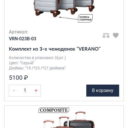
Саквояжи
Распродажа
Сумки
Артикул:
Сумки колесные
VRN-023B-03
Сумки спортивные
Комплект из 3-х чемоданов "VERANO"
Сумки деловые
Сумки поясные
Количество в упаковке: 3(шт.)
Цвет: "Серый"
Сумки пляжные
Дюймы: "19 /*23 /*27 дюймов"
Сумки для ноутбуков
5100 ₽
Сумки-тележки хозяйственные
Сумки-рюкзаки на колёсах
-
+
В корзину
Сумки детские
Рюкзаки
Рюкзаки городские
Рюкзаки школьные