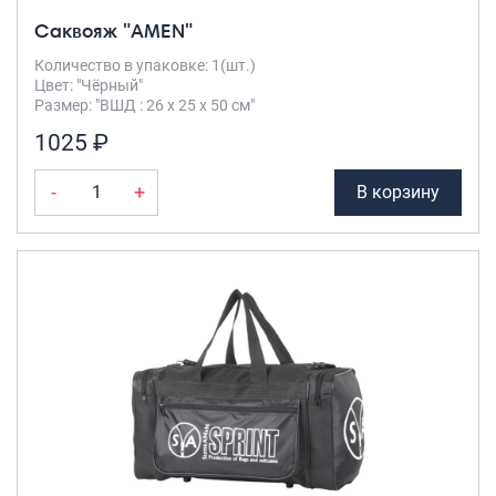
Саквояж "AMEN"
Количество в упаковке: 1(шт.)
Цвет: "Чёрный"
Размер: "ВШД : 26 х 25 х 50 см"
1025 ₽
-
+
В корзину