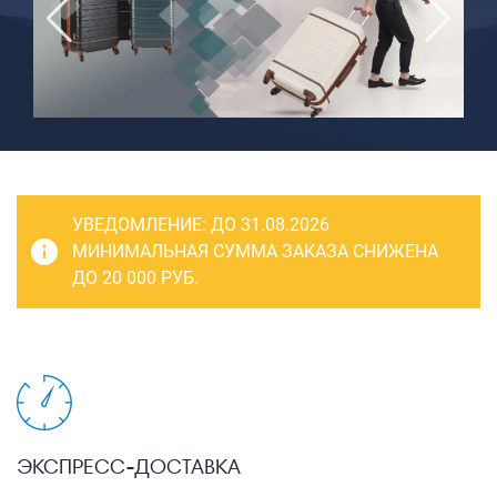
САКВОЯЖИ
РАСПРОДАЖА
Сумки
Сумки колесные
Сумки спортивные
Сумки деловые
УВЕДОМЛЕНИЕ:
ДО 31.08.2026
Сумки поясные
МИНИМАЛЬНАЯ СУММА ЗАКАЗА СНИЖЕНА
ДО 20 000 РУБ.
Сумки пляжные
Сумки для ноутбуков
Сумки-тележки хозяйственные
Сумки-рюкзаки на колёсах
Сумки детские
ЭКСПРЕСС-ДОСТАВКА
Рюкзаки