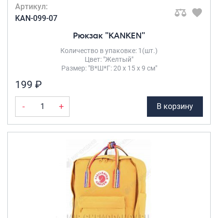
Артикул:
KAN-099-07
Рюкзак "KANKEN"
Количество в упаковке: 1(шт.)
Цвет: "Желтый"
Размер: "В*Ш*Г: 20 х 15 х 9 см"
199 ₽
-
+
В корзину