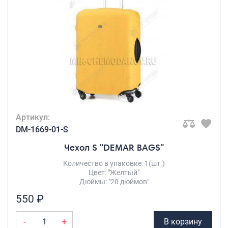
Рюкзаки
Рюкзаки городские
Freedom
(2)
городские
(3)
Kanken
(3)
Рюкзаки школьные
Рюкзаки
Lufi
(2)
школьные
(3)
Рюкзаки подростковые
Ruida
(1)
Ранцы школьные
Verano
(3)
Рюкзаки детские
КОЛИЧЕСТВО В
Рюкзаки туристические
КОМПЛЕКТЕ
Артикул:
Рюкзаки для охоты-рыбалки
Комплект 2-
DM-1669-01-S
ки
(1)
Рюкзаки на колесах
Чехол S "DEMAR BAGS"
Комплект 3-
ШОППЕРЫ
ки
(7)
Количество в упаковке: 1(шт.)
Цвет: "Желтый"
Кейсы и планшеты
Дюймы: "20 дюймов"
Кейсы
ЧИСЛО КОЛЕС
550 ₽
Планшеты
4 колеса
(2)
-
+
В корзину
4 съёмных