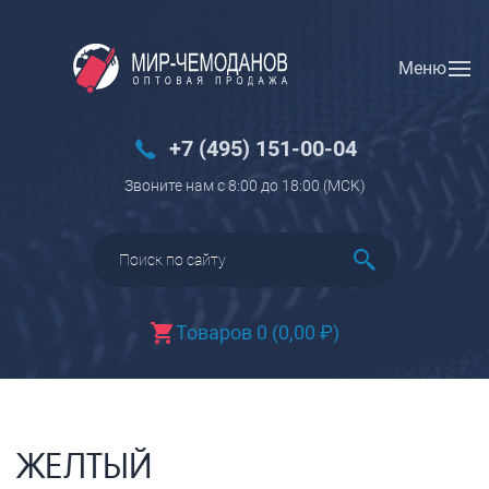
Меню
Вход
Регистрация
Новинки
+7 (495) 151-00-04
Багаж
Звоните нам с 8:00 до 18:00 (МCK)
Чемоданы
Чемоданы на колесах
Чемоданы детские
Чемоданы для животных
Товаров 0
(
0,00
₽
)
Пилоты на колесах
Рюкзаки детские для детских
чемоданов
Бьюти-кейсы
ЖЕЛТЫЙ