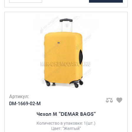
Портпледы
колеса
(3)
4 съёмных
Аксессуары
колёса
(3)
ЧЕХЛЫ ДЛЯ ЧЕМОДАНОВ
Мешки для обуви
МАТЕРИАЛ ТОВАРА
Пеналы для школы
ABS-пластик
(3)
АВС
(2)
Новинки
АВС-Пластик
(2)
Полиэстер
(7)
Багаж
Полиэстер с
Чемоданы оптом
пропиткой
(1)
Чемоданы на колесах
Артикул:
Композите-
Чемоданы детские
DM-1669-02-M
ударопрочный
(1)
Пилоты на колесах
Чехол M "DEMAR BAGS"
ТИП КОДОВОГО
Рюкзаки детские для детских
ЗАМКА
Количество в упаковке: 1(шт.)
чемоданов
Цвет: "Желтый"
Бьюти-кейсы
Встроенный