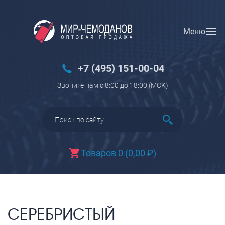
Меню
Вход
Регистрация
Новинки
+7 (495) 151-00-04
Багаж
Звоните нам с 8:00 до 18:00 (МCK)
Чемоданы
Чемоданы на колесах
Чемоданы детские
Чемоданы для животных
Товаров 0
(
0,00
₽
)
Пилоты на колесах
Рюкзаки детские для детских
чемоданов
Бьюти-кейсы
СЕРЕБРИСТЫЙ