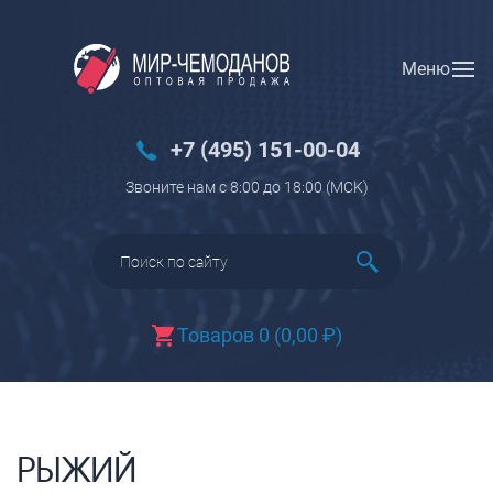
Меню
Вход
Регистрация
Новинки
+7 (495) 151-00-04
Багаж
Звоните нам с 8:00 до 18:00 (МCK)
Чемоданы
Чемоданы на колесах
Чемоданы детские
Чемоданы для животных
Товаров 0
(
0,00
₽
)
Пилоты на колесах
Рюкзаки детские для детских
чемоданов
Бьюти-кейсы
РЫЖИЙ