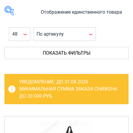
САКВОЯЖИ
РАСПРОДАЖА
Отображение единственного товара
Сумки
В наличии
Сумки колесные
Сумки спортивные
КАТЕГОРИЯ
ТОВАРА
Сумки деловые
ПОКАЗАТЬ ФИЛЬТРЫ
Аксессуары
(1)
Сумки поясные
Мешки для
Сумки пляжные
обуви
(1)
УВЕДОМЛЕНИЕ:
ДО 31.08.2026
Сумки для ноутбуков
МИНИМАЛЬНАЯ СУММА ЗАКАЗА СНИЖЕНА
ДО 20 000 РУБ.
Сумки-тележки хозяйственные
ПРОИЗВОДИТЕЛЬ
Shbor
(1)
Сумки-рюкзаки на колёсах
Сумки детские
МАТЕРИАЛ ТОВАРА
Рюкзаки