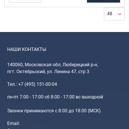
Портпледы
Аксессуары
ЧЕХЛЫ ДЛЯ ЧЕМОДАНОВ
Мешки для обуви
Пеналы для школы
НАШИ КОНТАКТЫ
Новинки
140060, Московская обл, Люберецкий р-н,
пгт. Октябрьский, ул. Ленина 47, стр 3
Багаж
Чемоданы оптом
Тел.: +7 (495) 151-00-04
Чемоданы на колесах
пн-пт 7:00 - 17:00 сб 8:00 - 17:00 вс выходной
Чемоданы детские
Пилоты на колесах
Звонки принимаются с 8:00 до 18:00 (МCK)
Рюкзаки детские для детских
чемоданов
Email:
Бьюти-кейсы