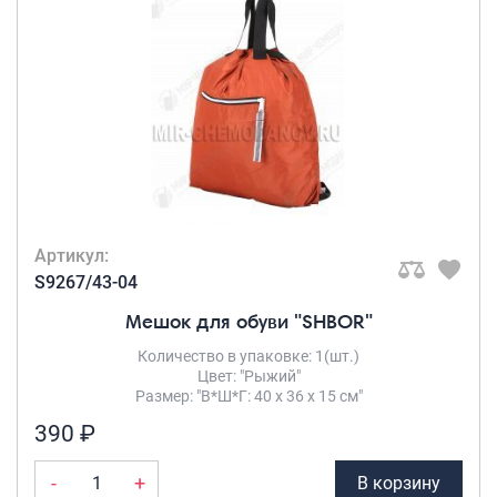
Нейлон +
Рюкзаки городские
полиэстер
(1)
Рюкзаки школьные
Рюкзаки подростковые
Ранцы школьные
Рюкзаки детские
Рюкзаки туристические
Артикул:
Рюкзаки для охоты-рыбалки
S9267/43-04
Рюкзаки на колесах
Мешок для обуви "SHBOR"
ШОППЕРЫ
Количество в упаковке: 1(шт.)
Цвет: "Рыжий"
Кейсы и планшеты
Размер: "В*Ш*Г: 40 х 36 х 15 см"
Кейсы
390 ₽
Планшеты
-
+
В корзину