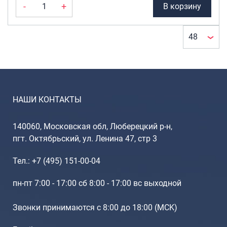
Портпледы
-
+
В корзину
Встроенный
Аксессуары
кодовый
ЧЕХЛЫ ДЛЯ ЧЕМОДАНОВ
замок
(1)
Мешки для обуви
УВЕЛИЧЕНИЕ
Пеналы для школы
ОБЪЕМА
НАШИ КОНТАКТЫ
Да
(1)
Новинки
140060, Московская обл, Люберецкий р-н,
Багаж
ВЕСОВАЯ
пгт. Октябрьский, ул. Ленина 47, стр 3
Чемоданы оптом
КАТЕГОРИЯ
Чемоданы на колесах
Тел.: +7 (495) 151-00-04
Суперлёгкие (1.5
Чемоданы детские
~ 4.5кг)
(1)
пн-пт 7:00 - 17:00 сб 8:00 - 17:00 вс выходной
Пилоты на колесах
Рюкзаки детские для детских
Звонки принимаются с 8:00 до 18:00 (МCK)
чемоданов
Бьюти-кейсы