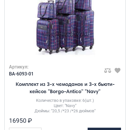
Рюкзаки городские
КОЛИЧЕСТВО В
Рюкзаки школьные
КОМПЛЕКТЕ
Рюкзаки подростковые
Комплект 3-
ки
(1)
Ранцы школьные
Рюкзаки детские
ЧИСЛО КОЛЕС
Рюкзаки туристические
4 колеса
(1)
Артикул:
Рюкзаки для охоты-рыбалки
4 съёмных
BA-6093-01
колеса
(1)
Рюкзаки на колесах
Комплект из 3-х чемоданов и 3-х бьюти-
ШОППЕРЫ
кейсов "Borgo-Antico" "Navy"
МАТЕРИАЛ ТОВАРА
Количество в упаковке: 6(шт.)
Кейсы и планшеты
Полиэстер
(1)
Цвет: "Navy"
Кейсы
Дюймы: "20,5 /*23 /*26 дюймов"
Планшеты
16950 ₽
ТИП КОДОВОГО
ЗАМКА