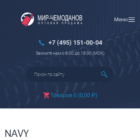
Меню
Вход
Регистрация
Новинки
+7 (495) 151-00-04
Багаж
Звоните нам с 8:00 до 18:00 (МCK)
Чемоданы
Чемоданы на колесах
Чемоданы детские
Чемоданы для животных
Товаров 0
(
0,00
₽
)
Пилоты на колесах
Рюкзаки детские для детских
чемоданов
Бьюти-кейсы
NAVY