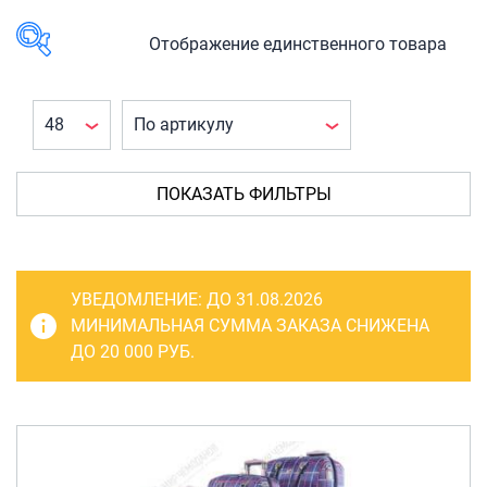
САКВОЯЖИ
РАСПРОДАЖА
Отображение единственного товара
Сумки
В наличии
Сумки колесные
Сумки спортивные
КАТЕГОРИЯ
ТОВАРА
Сумки деловые
ПОКАЗАТЬ ФИЛЬТРЫ
Багаж
(1)
Сумки поясные
Чемоданы
(1)
Сумки пляжные
Чемоданы
УВЕДОМЛЕНИЕ:
ДО 31.08.2026
на
Сумки для ноутбуков
МИНИМАЛЬНАЯ СУММА ЗАКАЗА СНИЖЕНА
колесах
(1)
ДО 20 000 РУБ.
Сумки-тележки хозяйственные
Сумки-рюкзаки на колёсах
ПРОИЗВОДИТЕЛЬ
Сумки детские
Borgo Antico
(1)
Рюкзаки