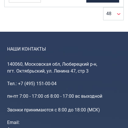
Портпледы
Встроенный
Аксессуары
кодовый
ЧЕХЛЫ ДЛЯ ЧЕМОДАНОВ
замок
(1)
Мешки для обуви
УВЕЛИЧЕНИЕ
Пеналы для школы
ОБЪЕМА
НАШИ КОНТАКТЫ
Да
(1)
Новинки
140060, Московская обл, Люберецкий р-н,
пгт. Октябрьский, ул. Ленина 47, стр 3
Багаж
ВЕСОВАЯ
Чемоданы оптом
КАТЕГОРИЯ
Тел.: +7 (495) 151-00-04
Чемоданы на колесах
Суперлёгкие (1.5
пн-пт 7:00 - 17:00 сб 8:00 - 17:00 вс выходной
~ 4.5кг)
(1)
Чемоданы детские
Пилоты на колесах
Звонки принимаются с 8:00 до 18:00 (МCK)
Рюкзаки детские для детских
чемоданов
Email:
Бьюти-кейсы