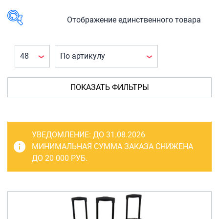
САКВОЯЖИ
РАСПРОДАЖА
Отображение единственного товара
Сумки
В наличии
Сумки колесные
Сумки спортивные
КАТЕГОРИЯ
ТОВАРА
Сумки деловые
ПОКАЗАТЬ ФИЛЬТРЫ
Багаж
(1)
Сумки поясные
Чемоданы
(1)
Сумки пляжные
Чемоданы
УВЕДОМЛЕНИЕ:
ДО 31.08.2026
на
Сумки для ноутбуков
МИНИМАЛЬНАЯ СУММА ЗАКАЗА СНИЖЕНА
колесах
(1)
ДО 20 000 РУБ.
Сумки-тележки хозяйственные
Сумки-рюкзаки на колёсах
ПРОИЗВОДИТЕЛЬ
Сумки детские
Lufi
(1)
Рюкзаки