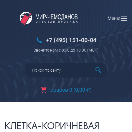
Меню
Вход
Регистрация
Новинки
+7 (495) 151-00-04
Багаж
Звоните нам с 8:00 до 18:00 (МCK)
Чемоданы
Чемоданы на колесах
Чемоданы детские
Чемоданы для животных
Товаров 0
(
0,00
₽
)
Пилоты на колесах
Рюкзаки детские для детских
чемоданов
Бьюти-кейсы
КЛЕТКА-КОРИЧНЕВАЯ