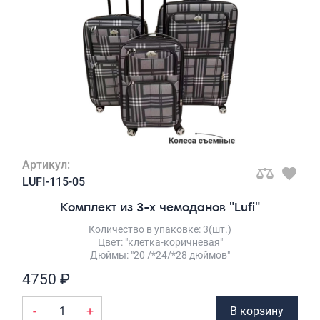
Рюкзаки городские
КОЛИЧЕСТВО В
Рюкзаки школьные
КОМПЛЕКТЕ
Рюкзаки подростковые
Комплект 3-
ки
(1)
Ранцы школьные
Рюкзаки детские
ЧИСЛО КОЛЕС
Рюкзаки туристические
4 съёмных
Артикул:
колеса
(1)
Рюкзаки для охоты-рыбалки
LUFI-115-05
Рюкзаки на колесах
Комплект из 3-х чемоданов "Lufi"
МАТЕРИАЛ ТОВАРА
ШОППЕРЫ
Количество в упаковке: 3(шт.)
Полиэстер(влагостойкий)
Цвет: "клетка-коричневая"
Кейсы и планшеты
(1)
Дюймы: "20 /*24/*28 дюймов"
Кейсы
4750 ₽
Планшеты
ТИП КОДОВОГО
-
+
В корзину
ЗАМКА